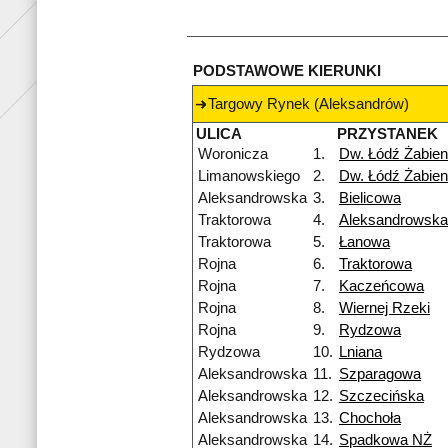
PODSTAWOWE KIERUNKI
Targowy Rynek (Aleksandrów)
ULICA
PRZYSTANEK
Woronicza
1.
Dw. Łódź Żabien
Limanowskiego
2.
Dw. Łódź Żabien
Aleksandrowska
3.
Bielicowa
Traktorowa
4.
Aleksandrowska
Traktorowa
5.
Łanowa
Rojna
6.
Traktorowa
Rojna
7.
Kaczeńcowa
Rojna
8.
Wiernej Rzeki
Rojna
9.
Rydzowa
Rydzowa
10.
Lniana
Aleksandrowska
11.
Szparagowa
Aleksandrowska
12.
Szczecińska
Aleksandrowska
13.
Chochoła
Aleksandrowska
14.
Spadkowa NŻ