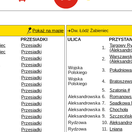
Pokaż na mapie
Dw. Łódź Żabieniec
PRZESIADKI
ULICA
PRZYSTA
iec
Przesiadki
Targowy R
1.
(Aleksandr
iec
Przesiadki
Warszawsk
Przesiadki
2.
(Aleksandr
Przesiadki
Wojska
3.
Południowa
Przesiadki
Polskiego
Przesiadki
Wojska
4.
Bratoszews
Polskiego
Przesiadki
5.
Szatonia #
Przesiadki
Aleksandrowska
6.
Romanows
Przesiadki
Aleksandrowska
7.
Spadkowa
Przesiadki
Aleksandrowska
8.
Chochoła
Przesiadki
Aleksandrowska
9.
Szczecińs
Przesiadki
Rydzowa
10.
Aleksandr
Przesiadki
Rydzowa
11.
Lniana
Przesiadki