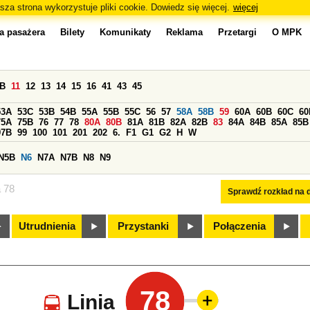
sza strona wykorzystuje pliki cookie. Dowiedz się więcej.
więcej
a pasażera
Bilety
Komunikaty
Reklama
Przetargi
O MPK
0B
11
12
13
14
15
16
41
43
45
53A
53C
53B
54B
55A
55B
55C
56
57
58A
58B
59
60A
60B
60C
60
75A
75B
76
77
78
80A
80B
81A
81B
82A
82B
83
84A
84B
85A
85B
97B
99
100
101
201
202
6.
F1
G1
G2
H
W
N5B
N6
N7A
N7B
N8
N9
a 78
Sprawdź rozkład na d
Utrudnienia
Przystanki
Połączenia
78
Linia