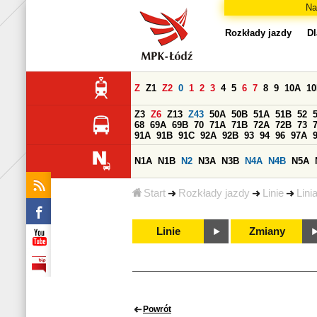
Na
Rozkłady jazdy
Dl
Z
Z1
Z2
0
1
2
3
4
5
6
7
8
9
10A
1
Z3
Z6
Z13
Z43
50A
50B
51A
51B
52
68
69A
69B
70
71A
71B
72A
72B
73
91A
91B
91C
92A
92B
93
94
96
97A
N1A
N1B
N2
N3A
N3B
N4A
N4B
N5A
Start
Rozkłady jazdy
Linie
Lini
Linie
Zmiany
Powrót