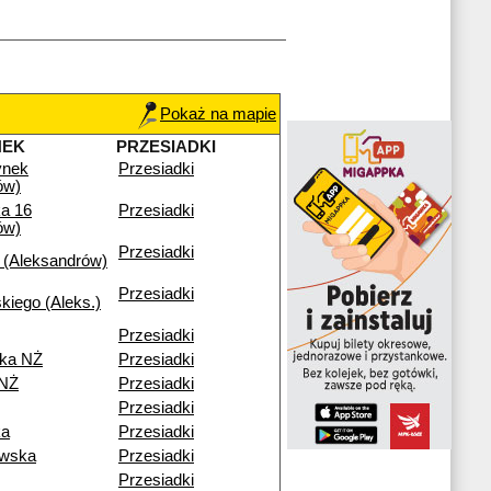
Pokaż na mapie
NEK
PRZESIADKI
ynek
Przesiadki
ów)
a 16
Przesiadki
ów)
Przesiadki
 (Aleksandrów)
Przesiadki
kiego (Aleks.)
Przesiadki
ka NŻ
Przesiadki
 NŻ
Przesiadki
Przesiadki
ka
Przesiadki
owska
Przesiadki
Przesiadki