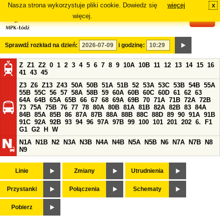
Nasza strona wykorzystuje pliki cookie. Dowiedz się
więcej
x
#
więcej.
Sprawdź rozkład na dzień:
i godzinę:
Z
Z1
Z2
0
1
2
3
4
5
6
7
8
9
10A
10B
11
12
13
14
15
16
41
43
45
Z3
Z6
Z13
Z43
50A
50B
51A
51B
52
53A
53C
53B
54B
55A
55B
55C
56
57
58A
58B
59
60A
60B
60C
60D
61
62
63
64A
64B
65A
65B
66
67
68
69A
69B
70
71A
71B
72A
72B
73
75A
75B
76
77
78
80A
80B
81A
81B
82A
82B
83
84A
84B
85A
85B
86
87A
87B
88A
88B
88C
88D
89
90
91A
91B
91C
92A
92B
93
94
96
97A
97B
99
100
101
201
202
6.
F1
G1
G2
H
W
N1A
N1B
N2
N3A
N3B
N4A
N4B
N5A
N5B
N6
N7A
N7B
N8
N9
Linie
Zmiany
Utrudnienia
Przystanki
Połączenia
Schematy
Pobierz