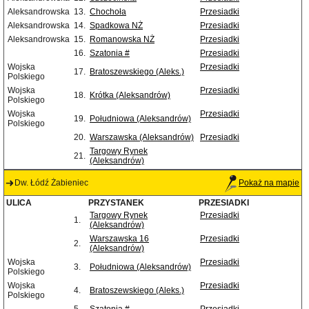
Aleksandrowska
13.
Chochoła
Przesiadki
Aleksandrowska
14.
Spadkowa NŻ
Przesiadki
Aleksandrowska
15.
Romanowska NŻ
Przesiadki
16.
Szatonia #
Przesiadki
Wojska
Przesiadki
17.
Bratoszewskiego (Aleks.)
Polskiego
Wojska
Przesiadki
18.
Krótka (Aleksandrów)
Polskiego
Wojska
Przesiadki
19.
Południowa (Aleksandrów)
Polskiego
20.
Warszawska (Aleksandrów)
Przesiadki
Targowy Rynek
21.
(Aleksandrów)
Dw. Łódź Żabieniec
Pokaż na mapie
ULICA
PRZYSTANEK
PRZESIADKI
Targowy Rynek
Przesiadki
1.
(Aleksandrów)
Warszawska 16
Przesiadki
2.
(Aleksandrów)
Wojska
Przesiadki
3.
Południowa (Aleksandrów)
Polskiego
Wojska
Przesiadki
4.
Bratoszewskiego (Aleks.)
Polskiego