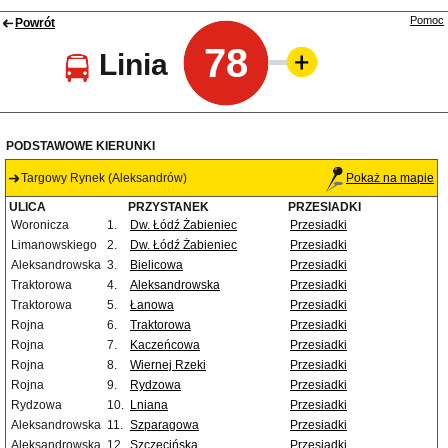
Pomoc
Powrót
78
Linia
PODSTAWOWE KIERUNKI
Targowy Rynek (Aleksandrów)
Pokaż na mapie
ULICA
PRZYSTANEK
PRZESIADKI
Woronicza
1.
Dw. Łódź Żabieniec
Przesiadki
Limanowskiego
2.
Dw. Łódź Żabieniec
Przesiadki
Aleksandrowska
3.
Bielicowa
Przesiadki
Traktorowa
4.
Aleksandrowska
Przesiadki
Traktorowa
5.
Łanowa
Przesiadki
Rojna
6.
Traktorowa
Przesiadki
Rojna
7.
Kaczeńcowa
Przesiadki
Rojna
8.
Wiernej Rzeki
Przesiadki
Rojna
9.
Rydzowa
Przesiadki
Rydzowa
10.
Lniana
Przesiadki
Aleksandrowska
11.
Szparagowa
Przesiadki
Aleksandrowska
12.
Szczecińska
Przesiadki