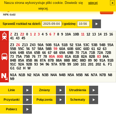
Nasza strona wykorzystuje pliki cookie. Dowiedz się
więcej
x
#
więcej.
Sprawdź rozkład na dzień:
i godzinę:
Z
Z1
Z2
0
1
2
3
4
5
6
7
8
9
10A
10B
11
12
13
14
15
16
41
43
45
Z3
Z6
Z13
Z43
50A
50B
51A
51B
52
53A
53C
53B
54B
55A
55B
55C
56
57
58A
58B
59
60A
60B
60C
60D
61
62
63
64A
64B
65A
65B
66
67
68
69A
69B
70
71A
71B
72A
72B
73
75A
75B
76
77
78
80A
80B
81A
81B
82A
82B
83
84A
84B
85A
85B
86
87A
87B
88A
88B
88C
88D
89
90
91A
91B
91C
92A
92B
93
94
96
97A
97B
99
100
101
201
202
6.
F1
G1
G2
H
W
N1A
N1B
N2
N3A
N3B
N4A
N4B
N5A
N5B
N6
N7A
N7B
N8
N9
Linie
Zmiany
Utrudnienia
Przystanki
Połączenia
Schematy
Pobierz