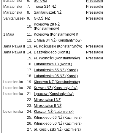
Maratońska
6.
Golfowa
Przesiadki
Maratońska
7.
Trasa S14 NŻ
Przesiadki
Maratońska
8.
Sanitariuszek NŻ
Przesiadki
Sanitariuszek
9.
G.O.Ś. NŻ
Przesiadki
Kolejowa 28 NŻ
10.
(Konstantynów)
1 Maja
11.
Kolejowa (Konstantynów) #
12.
1 Maja 34 NŻ (Konstantynów)
Jana Pawła II
13.
Pl. Kościuszki (Konstantynów)
Przesiadki
Jana Pawła II
14.
Daszyńskiego (Konst.)
Przesiadki
15.
Pl. Wolności (Konstantynów)
Przesiadki
16.
Lutomierska 13 (Konst.)
17.
Lutomierska 55 NŻ (Konst.)
18.
Lutomierska 95 NŻ (Konst.)
Lutomierska
19.
Klonowa NŻ (Konstantynów)
Lutomierska
20.
Krzywa NŻ (Konstantynów)
Lutomierska
21.
Ignacew (Konstantynów)
22.
Mirosławice I NŻ
23.
Mirosławice II NŻ
Lutomierska
24.
Klasztor NŻ (Lutomiersk)
25.
Kilińskiego 66 NŻ (Kazimierz)
26.
Kilińskiego 50 NŻ (Kazimierz)
27.
pl. Kościuszki NŻ (Kazimierz)