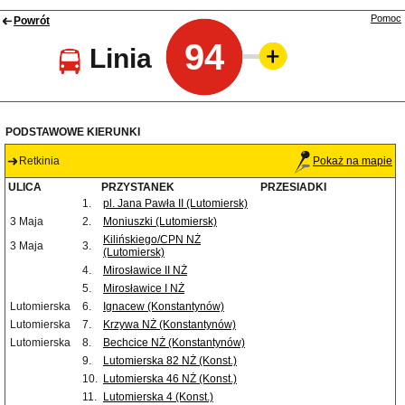
Pomoc
Powrót
94
Linia
PODSTAWOWE KIERUNKI
Retkinia
Pokaż na mapie
ULICA
PRZYSTANEK
PRZESIADKI
1.
pl. Jana Pawła II (Lutomiersk)
3 Maja
2.
Moniuszki (Lutomiersk)
Kilińskiego/CPN NŻ
3 Maja
3.
(Lutomiersk)
4.
Mirosławice II NŻ
5.
Mirosławice I NŻ
Lutomierska
6.
Ignacew (Konstantynów)
Lutomierska
7.
Krzywa NŻ (Konstantynów)
Lutomierska
8.
Bechcice NŻ (Konstantynów)
9.
Lutomierska 82 NŻ (Konst.)
10.
Lutomierska 46 NŻ (Konst.)
11.
Lutomierska 4 (Konst.)