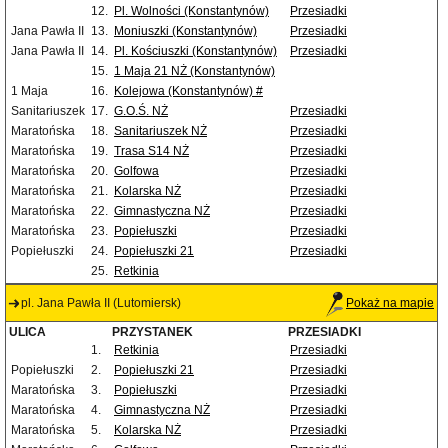
12.
Pl. Wolności (Konstantynów)
Przesiadki
Jana Pawła II
13.
Moniuszki (Konstantynów)
Przesiadki
Jana Pawła II
14.
Pl. Kościuszki (Konstantynów)
Przesiadki
15.
1 Maja 21 NŻ (Konstantynów)
1 Maja
16.
Kolejowa (Konstantynów) #
Sanitariuszek
17.
G.O.Ś. NŻ
Przesiadki
Maratońska
18.
Sanitariuszek NŻ
Przesiadki
Maratońska
19.
Trasa S14 NŻ
Przesiadki
Maratońska
20.
Golfowa
Przesiadki
Maratońska
21.
Kolarska NŻ
Przesiadki
Maratońska
22.
Gimnastyczna NŻ
Przesiadki
Maratońska
23.
Popiełuszki
Przesiadki
Popiełuszki
24.
Popiełuszki 21
Przesiadki
25.
Retkinia
pl. Jana Pawła II (Lutomiersk)
Pokaż na mapie
ULICA
PRZYSTANEK
PRZESIADKI
1.
Retkinia
Przesiadki
Popiełuszki
2.
Popiełuszki 21
Przesiadki
Maratońska
3.
Popiełuszki
Przesiadki
Maratońska
4.
Gimnastyczna NŻ
Przesiadki
Maratońska
5.
Kolarska NŻ
Przesiadki