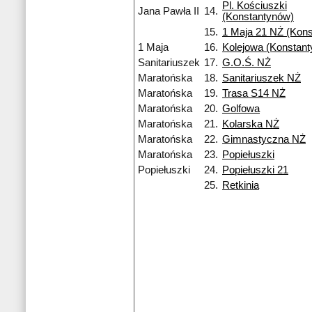
Pl. Kościuszki
Jana Pawła II
14.
(Konstantynów)
15.
1 Maja 21 NŻ (Kon
1 Maja
16.
Kolejowa (Konstant
Sanitariuszek
17.
G.O.Ś. NŻ
Maratońska
18.
Sanitariuszek NŻ
Maratońska
19.
Trasa S14 NŻ
Maratońska
20.
Golfowa
Maratońska
21.
Kolarska NŻ
Maratońska
22.
Gimnastyczna NŻ
Maratońska
23.
Popiełuszki
Popiełuszki
24.
Popiełuszki 21
25.
Retkinia