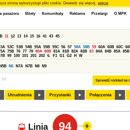
sza strona wykorzystuje pliki cookie. Dowiedz się więcej.
więcej
a pasażera
Bilety
Komunikaty
Reklama
Przetargi
O MPK
0B
11
12
13
14
15
16
41
43
45
53A
53C
53B
54B
55A
55B
55C
56
57
58A
58B
59
60A
60B
60C
60
75A
75B
76
77
78
80A
80B
81A
81B
82A
82B
83
84A
84B
85A
85B
97B
99
100
101
201
202
6.
F1
G1
G2
H
W
N5B
N6
N7A
N7B
N8
N9
a 94
Sprawdź rozkład na d
Utrudnienia
Przystanki
Połączenia
94
Linia