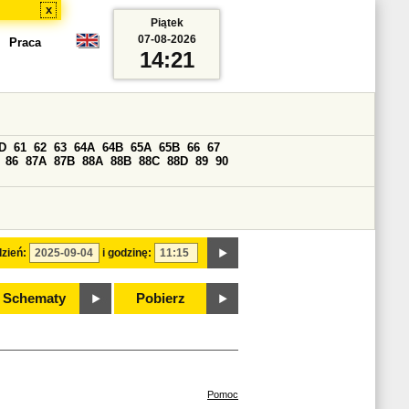
x
Piątek
07-08-2026
Praca
14:21
D
61
62
63
64A
64B
65A
65B
66
67
86
87A
87B
88A
88B
88C
88D
89
90
zień:
i godzinę:
Schematy
Pobierz
Pomoc