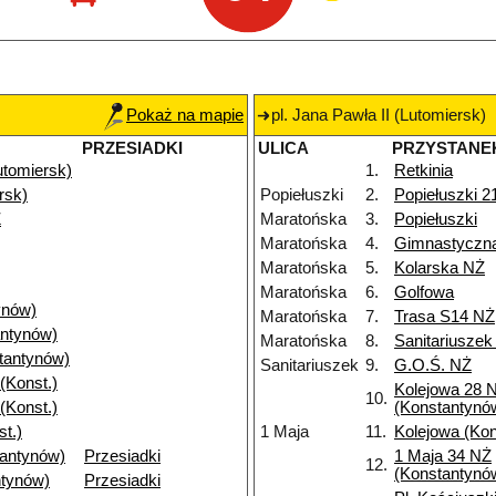
Pokaż na mapie
pl. Jana Pawła II (Lutomiersk)
PRZESIADKI
ULICA
PRZYSTANE
Lutomiersk)
1.
Retkinia
rsk)
Popiełuszki
2.
Popiełuszki 2
Ż
Maratońska
3.
Popiełuszki
Maratońska
4.
Gimnastyczn
Maratońska
5.
Kolarska NŻ
Maratońska
6.
Golfowa
ynów)
Maratońska
7.
Trasa S14 NŻ
ntynów)
Maratońska
8.
Sanitariuszek
tantynów)
Sanitariuszek
9.
G.O.Ś. NŻ
(Konst.)
Kolejowa 28 
10.
(Konst.)
(Konstantynó
t.)
1 Maja
11.
Kolejowa (Ko
tantynów)
Przesiadki
1 Maja 34 NŻ
12.
(Konstantynó
ntynów)
Przesiadki