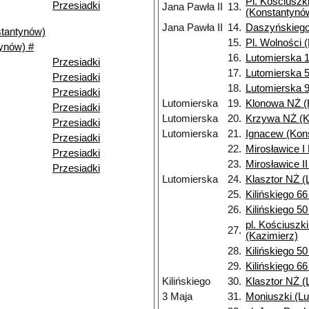
Pl. Kościuszk
Przesiadki
Jana Pawła II
13.
(Konstantynó
Jana Pawła II
14.
Daszyńskiego
stantynów)
15.
Pl. Wolności 
ynów) #
16.
Lutomierska 1
Przesiadki
17.
Lutomierska 5
Przesiadki
18.
Lutomierska 9
Przesiadki
Lutomierska
19.
Klonowa NŻ (
Przesiadki
Lutomierska
20.
Krzywa NŻ (K
Przesiadki
Lutomierska
21.
Ignacew (Kon
Przesiadki
22.
Mirosławice I
Przesiadki
23.
Mirosławice I
Przesiadki
Lutomierska
24.
Klasztor NŻ (
25.
Kilińskiego 6
26.
Kilińskiego 5
pl. Kościuszk
27.
(Kazimierz)
28.
Kilińskiego 5
29.
Kilińskiego 6
Kilińskiego
30.
Klasztor NŻ (
3 Maja
31.
Moniuszki (Lu