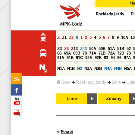
Na
Rozkłady jazdy
Dl
Z
Z1
Z2
0
1
2
3
4
5
6
7
8
9
10A
1
Z3
Z6
Z13
Z43
50A
50B
51A
51B
52
68
69A
69B
70
71A
71B
72A
72B
73
91A
91B
91C
92A
92B
93
94
96
97A
N1A
N1B
N2
N3A
N3B
N4A
N4B
N5A
Start
Rozkłady jazdy
Linie
Lini
Linie
Zmiany
Powrót