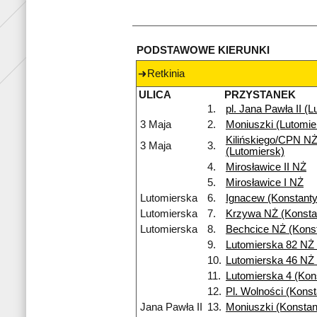
PODSTAWOWE KIERUNKI
Retkinia
ULICA
PRZYSTANEK
1.
pl. Jana Pawła II (
3 Maja
2.
Moniuszki (Lutomie
Kilińskiego/CPN N
3 Maja
3.
(Lutomiersk)
4.
Mirosławice II NŻ
5.
Mirosławice I NŻ
Lutomierska
6.
Ignacew (Konstant
Lutomierska
7.
Krzywa NŻ (Konsta
Lutomierska
8.
Bechcice NŻ (Kons
9.
Lutomierska 82 NŻ 
10.
Lutomierska 46 NŻ 
11.
Lutomierska 4 (Kons
12.
Pl. Wolności (Kons
Jana Pawła II
13.
Moniuszki (Konsta