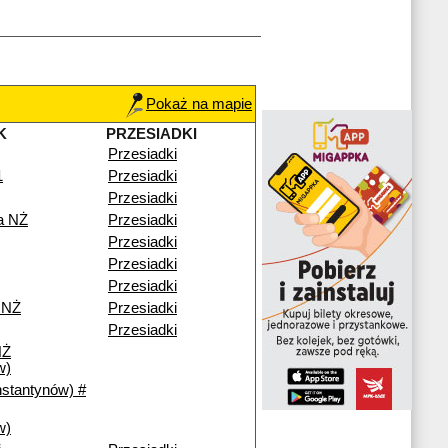
Pokaż na mapie
K
PRZESIADKI
Przesiadki
1
Przesiadki
Przesiadki
a NŻ
Przesiadki
Przesiadki
Przesiadki
Przesiadki
 NŻ
Przesiadki
Przesiadki
NŻ
w)
nstantynów) #
w)