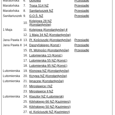
Maratońska
6.
Golfowa
Przesiadki
Maratońska
7.
Trasa S14 NŻ
Przesiadki
Maratońska
8.
Sanitariuszek NŻ
Przesiadki
Sanitariuszek
9.
G.O.Ś. NŻ
Przesiadki
Kolejowa 28 NŻ
10.
(Konstantynów)
1 Maja
11.
Kolejowa (Konstantynów) #
12.
1 Maja 34 NŻ (Konstantynów)
Jana Pawła II
13.
Pl. Kościuszki (Konstantynów)
Przesiadki
Jana Pawła II
14.
Daszyńskiego (Konst.)
Przesiadki
15.
Pl. Wolności (Konstantynów)
Przesiadki
16.
Lutomierska 13 (Konst.)
17.
Lutomierska 55 NŻ (Konst.)
18.
Lutomierska 95 NŻ (Konst.)
Lutomierska
19.
Klonowa NŻ (Konstantynów)
Lutomierska
20.
Krzywa NŻ (Konstantynów)
Lutomierska
21.
Ignacew (Konstantynów)
22.
Mirosławice I NŻ
23.
Mirosławice II NŻ
Lutomierska
24.
Klasztor NŻ (Lutomiersk)
25.
Kilińskiego 66 NŻ (Kazimierz)
26.
Kilińskiego 50 NŻ (Kazimierz)
27.
pl. Kościuszki NŻ (Kazimierz)