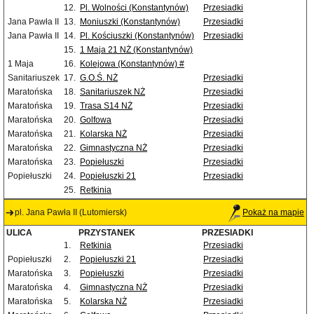
12.
Pl. Wolności (Konstantynów)
Przesiadki
Jana Pawła II
13.
Moniuszki (Konstantynów)
Przesiadki
Jana Pawła II
14.
Pl. Kościuszki (Konstantynów)
Przesiadki
15.
1 Maja 21 NŻ (Konstantynów)
1 Maja
16.
Kolejowa (Konstantynów) #
Sanitariuszek
17.
G.O.Ś. NŻ
Przesiadki
Maratońska
18.
Sanitariuszek NŻ
Przesiadki
Maratońska
19.
Trasa S14 NŻ
Przesiadki
Maratońska
20.
Golfowa
Przesiadki
Maratońska
21.
Kolarska NŻ
Przesiadki
Maratońska
22.
Gimnastyczna NŻ
Przesiadki
Maratońska
23.
Popiełuszki
Przesiadki
Popiełuszki
24.
Popiełuszki 21
Przesiadki
25.
Retkinia
pl. Jana Pawła II (Lutomiersk)
Pokaż na mapie
ULICA
PRZYSTANEK
PRZESIADKI
1.
Retkinia
Przesiadki
Popiełuszki
2.
Popiełuszki 21
Przesiadki
Maratońska
3.
Popiełuszki
Przesiadki
Maratońska
4.
Gimnastyczna NŻ
Przesiadki
Maratońska
5.
Kolarska NŻ
Przesiadki