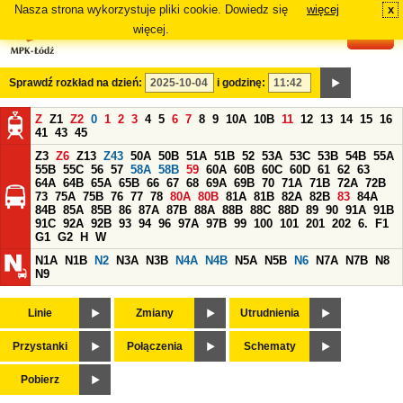
Nasza strona wykorzystuje pliki cookie. Dowiedz się
więcej
x
#
więcej.
Sprawdź rozkład na dzień:
i godzinę:
Z
Z1
Z2
0
1
2
3
4
5
6
7
8
9
10A
10B
11
12
13
14
15
16
41
43
45
Z3
Z6
Z13
Z43
50A
50B
51A
51B
52
53A
53C
53B
54B
55A
55B
55C
56
57
58A
58B
59
60A
60B
60C
60D
61
62
63
64A
64B
65A
65B
66
67
68
69A
69B
70
71A
71B
72A
72B
73
75A
75B
76
77
78
80A
80B
81A
81B
82A
82B
83
84A
84B
85A
85B
86
87A
87B
88A
88B
88C
88D
89
90
91A
91B
91C
92A
92B
93
94
96
97A
97B
99
100
101
201
202
6.
F1
G1
G2
H
W
N1A
N1B
N2
N3A
N3B
N4A
N4B
N5A
N5B
N6
N7A
N7B
N8
N9
Linie
Zmiany
Utrudnienia
Przystanki
Połączenia
Schematy
Pobierz