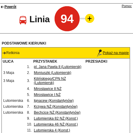
Pomoc
Powrót
94
Linia
PODSTAWOWE KIERUNKI
Retkinia
Pokaż na mapie
ULICA
PRZYSTANEK
PRZESIADKI
1.
pl. Jana Pawła II (Lutomiersk)
3 Maja
2.
Moniuszki (Lutomiersk)
Kilińskiego/CPN NŻ
3 Maja
3.
(Lutomiersk)
4.
Mirosławice II NŻ
5.
Mirosławice I NŻ
Lutomierska
6.
Ignacew (Konstantynów)
Lutomierska
7.
Krzywa NŻ (Konstantynów)
Lutomierska
8.
Bechcice NŻ (Konstantynów)
9.
Lutomierska 82 NŻ (Konst.)
10.
Lutomierska 46 NŻ (Konst.)
11.
Lutomierska 4 (Konst.)