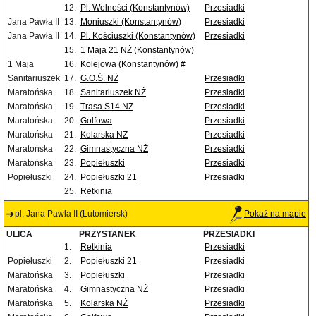
12.
Pl. Wolności (Konstantynów)
Przesiadki
Jana Pawła II
13.
Moniuszki (Konstantynów)
Przesiadki
Jana Pawła II
14.
Pl. Kościuszki (Konstantynów)
Przesiadki
15.
1 Maja 21 NŻ (Konstantynów)
1 Maja
16.
Kolejowa (Konstantynów) #
Sanitariuszek
17.
G.O.Ś. NŻ
Przesiadki
Maratońska
18.
Sanitariuszek NŻ
Przesiadki
Maratońska
19.
Trasa S14 NŻ
Przesiadki
Maratońska
20.
Golfowa
Przesiadki
Maratońska
21.
Kolarska NŻ
Przesiadki
Maratońska
22.
Gimnastyczna NŻ
Przesiadki
Maratońska
23.
Popiełuszki
Przesiadki
Popiełuszki
24.
Popiełuszki 21
Przesiadki
25.
Retkinia
pl. Jana Pawła II (Lutomiersk)
Pokaż na mapie
ULICA
PRZYSTANEK
PRZESIADKI
1.
Retkinia
Przesiadki
Popiełuszki
2.
Popiełuszki 21
Przesiadki
Maratońska
3.
Popiełuszki
Przesiadki
Maratońska
4.
Gimnastyczna NŻ
Przesiadki
Maratońska
5.
Kolarska NŻ
Przesiadki