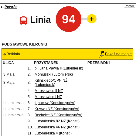
Pomoc
Powrót
94
Linia
PODSTAWOWE KIERUNKI
Retkinia
Pokaż na mapie
ULICA
PRZYSTANEK
PRZESIADKI
1.
pl. Jana Pawła II (Lutomiersk)
3 Maja
2.
Moniuszki (Lutomiersk)
Kilińskiego/CPN NŻ
3 Maja
3.
(Lutomiersk)
4.
Mirosławice II NŻ
5.
Mirosławice I NŻ
Lutomierska
6.
Ignacew (Konstantynów)
Lutomierska
7.
Krzywa NŻ (Konstantynów)
Lutomierska
8.
Bechcice NŻ (Konstantynów)
9.
Lutomierska 82 NŻ (Konst.)
10.
Lutomierska 46 NŻ (Konst.)
11.
Lutomierska 4 (Konst.)