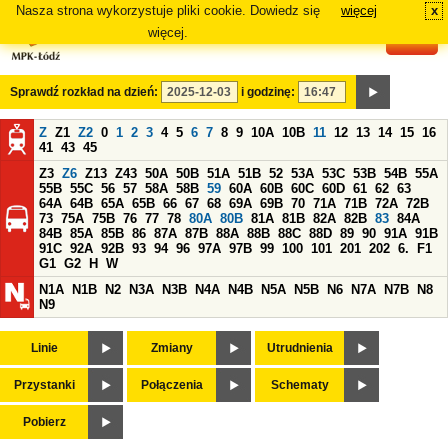
Nasza strona wykorzystuje pliki cookie. Dowiedz się
więcej
x
#
więcej.
Sprawdź rozkład na dzień:
i godzinę:
Z
Z1
Z2
0
1
2
3
4
5
6
7
8
9
10A
10B
11
12
13
14
15
16
41
43
45
Z3
Z6
Z13
Z43
50A
50B
51A
51B
52
53A
53C
53B
54B
55A
55B
55C
56
57
58A
58B
59
60A
60B
60C
60D
61
62
63
64A
64B
65A
65B
66
67
68
69A
69B
70
71A
71B
72A
72B
73
75A
75B
76
77
78
80A
80B
81A
81B
82A
82B
83
84A
84B
85A
85B
86
87A
87B
88A
88B
88C
88D
89
90
91A
91B
91C
92A
92B
93
94
96
97A
97B
99
100
101
201
202
6.
F1
G1
G2
H
W
N1A
N1B
N2
N3A
N3B
N4A
N4B
N5A
N5B
N6
N7A
N7B
N8
N9
Linie
Zmiany
Utrudnienia
Przystanki
Połączenia
Schematy
Pobierz