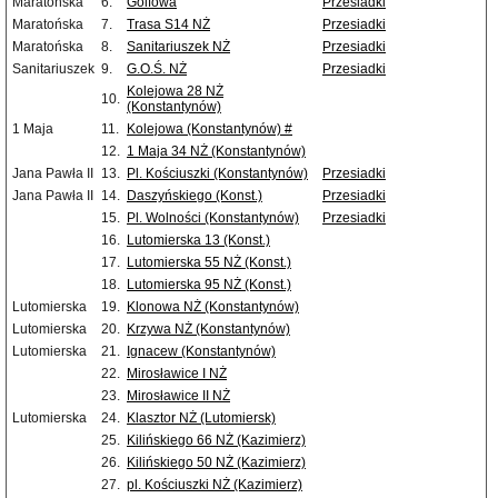
Maratońska
6.
Golfowa
Przesiadki
Maratońska
7.
Trasa S14 NŻ
Przesiadki
Maratońska
8.
Sanitariuszek NŻ
Przesiadki
Sanitariuszek
9.
G.O.Ś. NŻ
Przesiadki
Kolejowa 28 NŻ
10.
(Konstantynów)
1 Maja
11.
Kolejowa (Konstantynów) #
12.
1 Maja 34 NŻ (Konstantynów)
Jana Pawła II
13.
Pl. Kościuszki (Konstantynów)
Przesiadki
Jana Pawła II
14.
Daszyńskiego (Konst.)
Przesiadki
15.
Pl. Wolności (Konstantynów)
Przesiadki
16.
Lutomierska 13 (Konst.)
17.
Lutomierska 55 NŻ (Konst.)
18.
Lutomierska 95 NŻ (Konst.)
Lutomierska
19.
Klonowa NŻ (Konstantynów)
Lutomierska
20.
Krzywa NŻ (Konstantynów)
Lutomierska
21.
Ignacew (Konstantynów)
22.
Mirosławice I NŻ
23.
Mirosławice II NŻ
Lutomierska
24.
Klasztor NŻ (Lutomiersk)
25.
Kilińskiego 66 NŻ (Kazimierz)
26.
Kilińskiego 50 NŻ (Kazimierz)
27.
pl. Kościuszki NŻ (Kazimierz)