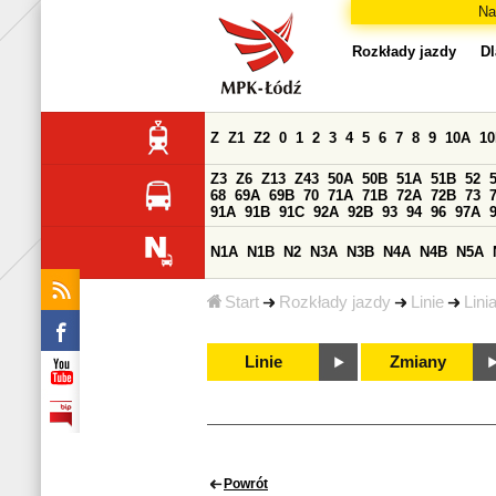
Na
Rozkłady jazdy
Dl
Z
Z1
Z2
0
1
2
3
4
5
6
7
8
9
10A
1
Z3
Z6
Z13
Z43
50A
50B
51A
51B
52
68
69A
69B
70
71A
71B
72A
72B
73
91A
91B
91C
92A
92B
93
94
96
97A
N1A
N1B
N2
N3A
N3B
N4A
N4B
N5A
Start
Rozkłady jazdy
Linie
Lini
Linie
Zmiany
Powrót