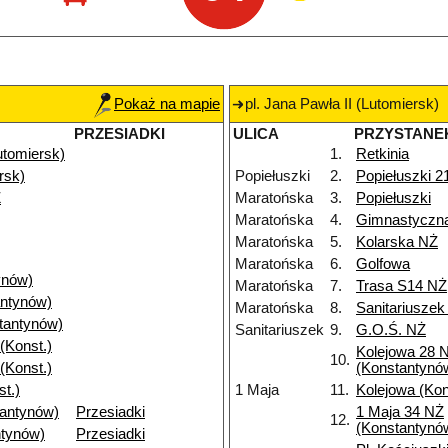
Pokaż na mapie
pl. Jana Pawła II (Lutomiersk)
PRZESIADKI
ULICA
PRZYSTANE
Lutomiersk)
1.
Retkinia
rsk)
Popiełuszki
2.
Popiełuszki 2
Ż
Maratońska
3.
Popiełuszki
Maratońska
4.
Gimnastyczn
Maratońska
5.
Kolarska NŻ
Maratońska
6.
Golfowa
ynów)
Maratońska
7.
Trasa S14 NŻ
ntynów)
Maratońska
8.
Sanitariuszek
tantynów)
Sanitariuszek
9.
G.O.Ś. NŻ
(Konst.)
Kolejowa 28 
10.
(Konst.)
(Konstantynó
t.)
1 Maja
11.
Kolejowa (Ko
tantynów)
Przesiadki
1 Maja 34 NŻ
12.
(Konstantynó
ntynów)
Przesiadki