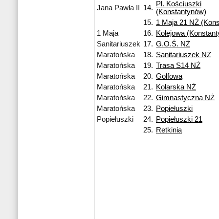
Pl. Kościuszki
Jana Pawła II
14.
(Konstantynów)
15.
1 Maja 21 NŻ (Kon
1 Maja
16.
Kolejowa (Konstant
Sanitariuszek
17.
G.O.Ś. NŻ
Maratońska
18.
Sanitariuszek NŻ
Maratońska
19.
Trasa S14 NŻ
Maratońska
20.
Golfowa
Maratońska
21.
Kolarska NŻ
Maratońska
22.
Gimnastyczna NŻ
Maratońska
23.
Popiełuszki
Popiełuszki
24.
Popiełuszki 21
25.
Retkinia