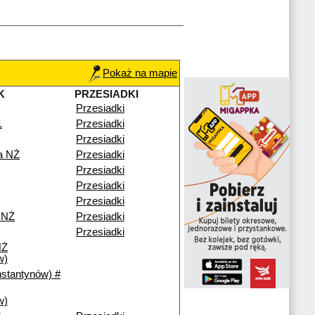
Pokaż na mapie
K
PRZESIADKI
Przesiadki
1
Przesiadki
Przesiadki
a NŻ
Przesiadki
Przesiadki
Przesiadki
Przesiadki
 NŻ
Przesiadki
Przesiadki
NŻ
w)
nstantynów) #
w)