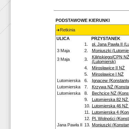
PODSTAWOWE KIERUNKI
Retkinia
ULICA
PRZYSTANEK
1.
pl. Jana Pawła II (
3 Maja
2.
Moniuszki (Lutomie
Kilińskiego/CPN N
3 Maja
3.
(Lutomiersk)
4.
Mirosławice II NŻ
5.
Mirosławice I NŻ
Lutomierska
6.
Ignacew (Konstant
Lutomierska
7.
Krzywa NŻ (Konsta
Lutomierska
8.
Bechcice NŻ (Kons
9.
Lutomierska 82 NŻ 
10.
Lutomierska 46 NŻ 
11.
Lutomierska 4 (Kons
12.
Pl. Wolności (Kons
Jana Pawła II
13.
Moniuszki (Konsta