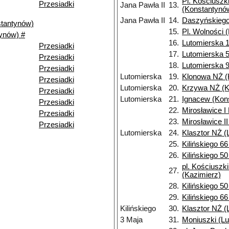
Pl. Kościuszk
Przesiadki
Jana Pawła II
13.
(Konstantynó
Jana Pawła II
14.
Daszyńskiego
stantynów)
15.
Pl. Wolności 
ynów) #
16.
Lutomierska 1
Przesiadki
17.
Lutomierska 5
Przesiadki
18.
Lutomierska 9
Przesiadki
Lutomierska
19.
Klonowa NŻ (
Przesiadki
Lutomierska
20.
Krzywa NŻ (K
Przesiadki
Lutomierska
21.
Ignacew (Kon
Przesiadki
22.
Mirosławice I
Przesiadki
23.
Mirosławice I
Przesiadki
Lutomierska
24.
Klasztor NŻ (
25.
Kilińskiego 6
26.
Kilińskiego 5
pl. Kościuszk
27.
(Kazimierz)
28.
Kilińskiego 5
29.
Kilińskiego 6
Kilińskiego
30.
Klasztor NŻ (
3 Maja
31.
Moniuszki (Lu