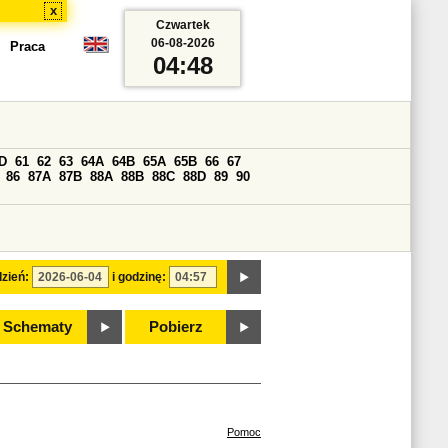
x
Czwartek
06-08-2026
Praca
04:48
D
61
62
63
64A
64B
65A
65B
66
67
86
87A
87B
88A
88B
88C
88D
89
90
zień:
i godzinę:
Schematy
Pobierz
Pomoc