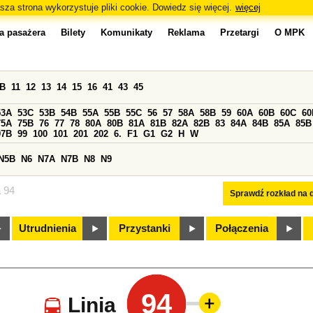
sza strona wykorzystuje pliki cookie. Dowiedz się więcej.
więcej
a pasażera
Bilety
Komunikaty
Reklama
Przetargi
O MPK
0B
11
12
13
14
15
16
41
43
45
53A
53C
53B
54B
55A
55B
55C
56
57
58A
58B
59
60A
60B
60C
60
75A
75B
76
77
78
80A
80B
81A
81B
82A
82B
83
84A
84B
85A
85B
97B
99
100
101
201
202
6.
F1
G1
G2
H
W
N5B
N6
N7A
N7B
N8
N9
a 94
Sprawdź rozkład na d
Utrudnienia
Przystanki
Połączenia
94
Linia