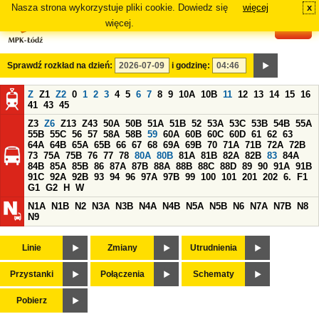
Nasza strona wykorzystuje pliki cookie. Dowiedz się
więcej
x
#
więcej.
Sprawdź rozkład na dzień:
i godzinę:
Z
Z1
Z2
0
1
2
3
4
5
6
7
8
9
10A
10B
11
12
13
14
15
16
41
43
45
Z3
Z6
Z13
Z43
50A
50B
51A
51B
52
53A
53C
53B
54B
55A
55B
55C
56
57
58A
58B
59
60A
60B
60C
60D
61
62
63
64A
64B
65A
65B
66
67
68
69A
69B
70
71A
71B
72A
72B
73
75A
75B
76
77
78
80A
80B
81A
81B
82A
82B
83
84A
84B
85A
85B
86
87A
87B
88A
88B
88C
88D
89
90
91A
91B
91C
92A
92B
93
94
96
97A
97B
99
100
101
201
202
6.
F1
G1
G2
H
W
N1A
N1B
N2
N3A
N3B
N4A
N4B
N5A
N5B
N6
N7A
N7B
N8
N9
Linie
Zmiany
Utrudnienia
Przystanki
Połączenia
Schematy
Pobierz