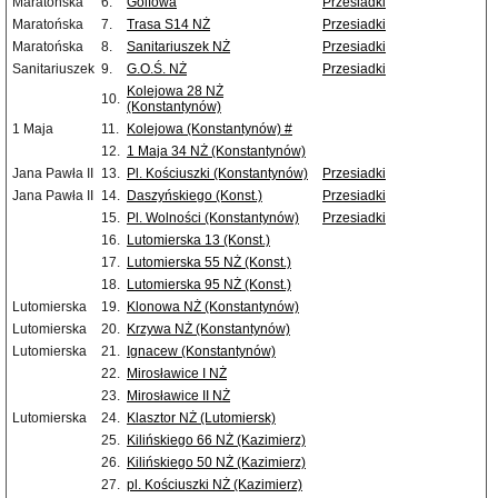
Maratońska
6.
Golfowa
Przesiadki
Maratońska
7.
Trasa S14 NŻ
Przesiadki
Maratońska
8.
Sanitariuszek NŻ
Przesiadki
Sanitariuszek
9.
G.O.Ś. NŻ
Przesiadki
Kolejowa 28 NŻ
10.
(Konstantynów)
1 Maja
11.
Kolejowa (Konstantynów) #
12.
1 Maja 34 NŻ (Konstantynów)
Jana Pawła II
13.
Pl. Kościuszki (Konstantynów)
Przesiadki
Jana Pawła II
14.
Daszyńskiego (Konst.)
Przesiadki
15.
Pl. Wolności (Konstantynów)
Przesiadki
16.
Lutomierska 13 (Konst.)
17.
Lutomierska 55 NŻ (Konst.)
18.
Lutomierska 95 NŻ (Konst.)
Lutomierska
19.
Klonowa NŻ (Konstantynów)
Lutomierska
20.
Krzywa NŻ (Konstantynów)
Lutomierska
21.
Ignacew (Konstantynów)
22.
Mirosławice I NŻ
23.
Mirosławice II NŻ
Lutomierska
24.
Klasztor NŻ (Lutomiersk)
25.
Kilińskiego 66 NŻ (Kazimierz)
26.
Kilińskiego 50 NŻ (Kazimierz)
27.
pl. Kościuszki NŻ (Kazimierz)