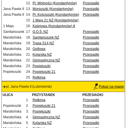
12.
Pl. Wolności (Konstantynów)
Przesiadki
Jana Pawła II
13.
Moniuszki (Konstantynów)
Przesiadki
Jana Pawła II
14.
Pl. Kościuszki (Konstantynów)
Przesiadki
15.
1 Maja 21 NŻ (Konstantynów)
1 Maja
16.
Kolejowa (Konstantynów) #
Sanitariuszek
17.
G.O.Ś. NŻ
Przesiadki
Maratońska
18.
Sanitariuszek NŻ
Przesiadki
Maratońska
19.
Trasa S14 NŻ
Przesiadki
Maratońska
20.
Golfowa
Przesiadki
Maratońska
21.
Kolarska NŻ
Przesiadki
Maratońska
22.
Gimnastyczna NŻ
Przesiadki
Maratońska
23.
Popiełuszki
Przesiadki
Popiełuszki
24.
Popiełuszki 21
Przesiadki
25.
Retkinia
pl. Jana Pawła II (Lutomiersk)
Pokaż na mapie
ULICA
PRZYSTANEK
PRZESIADKI
1.
Retkinia
Przesiadki
Popiełuszki
2.
Popiełuszki 21
Przesiadki
Maratońska
3.
Popiełuszki
Przesiadki
Maratońska
4.
Gimnastyczna NŻ
Przesiadki
Maratońska
5.
Kolarska NŻ
Przesiadki