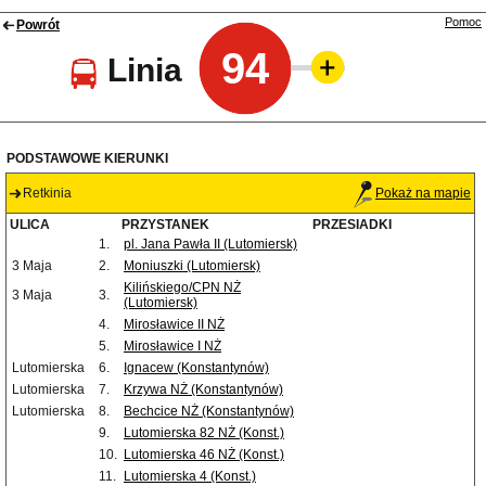
Pomoc
Powrót
94
Linia
PODSTAWOWE KIERUNKI
Retkinia
Pokaż na mapie
ULICA
PRZYSTANEK
PRZESIADKI
1.
pl. Jana Pawła II (Lutomiersk)
3 Maja
2.
Moniuszki (Lutomiersk)
Kilińskiego/CPN NŻ
3 Maja
3.
(Lutomiersk)
4.
Mirosławice II NŻ
5.
Mirosławice I NŻ
Lutomierska
6.
Ignacew (Konstantynów)
Lutomierska
7.
Krzywa NŻ (Konstantynów)
Lutomierska
8.
Bechcice NŻ (Konstantynów)
9.
Lutomierska 82 NŻ (Konst.)
10.
Lutomierska 46 NŻ (Konst.)
11.
Lutomierska 4 (Konst.)