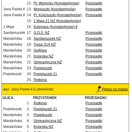
12.
Pl. Wolności (Konstantynów)
Przesiadki
Jana Pawła II
13.
Moniuszki (Konstantynów)
Przesiadki
Jana Pawła II
14.
Pl. Kościuszki (Konstantynów)
Przesiadki
15.
1 Maja 21 NŻ (Konstantynów)
1 Maja
16.
Kolejowa (Konstantynów) #
Sanitariuszek
17.
G.O.Ś. NŻ
Przesiadki
Maratońska
18.
Sanitariuszek NŻ
Przesiadki
Maratońska
19.
Trasa S14 NŻ
Przesiadki
Maratońska
20.
Golfowa
Przesiadki
Maratońska
21.
Kolarska NŻ
Przesiadki
Maratońska
22.
Gimnastyczna NŻ
Przesiadki
Maratońska
23.
Popiełuszki
Przesiadki
Popiełuszki
24.
Popiełuszki 21
Przesiadki
25.
Retkinia
pl. Jana Pawła II (Lutomiersk)
Pokaż na mapie
ULICA
PRZYSTANEK
PRZESIADKI
1.
Retkinia
Przesiadki
Popiełuszki
2.
Popiełuszki 21
Przesiadki
Maratońska
3.
Popiełuszki
Przesiadki
Maratońska
4.
Gimnastyczna NŻ
Przesiadki
Maratońska
5.
Kolarska NŻ
Przesiadki