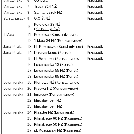
Maratońska
6.
Golfowa
Przesiadki
Maratońska
7.
Trasa S14 NŻ
Przesiadki
Maratońska
8.
Sanitariuszek NŻ
Przesiadki
Sanitariuszek
9.
G.O.Ś. NŻ
Przesiadki
Kolejowa 28 NŻ
10.
(Konstantynów)
1 Maja
11.
Kolejowa (Konstantynów) #
12.
1 Maja 34 NŻ (Konstantynów)
Jana Pawła II
13.
Pl. Kościuszki (Konstantynów)
Przesiadki
Jana Pawła II
14.
Daszyńskiego (Konst.)
Przesiadki
15.
Pl. Wolności (Konstantynów)
Przesiadki
16.
Lutomierska 13 (Konst.)
17.
Lutomierska 55 NŻ (Konst.)
18.
Lutomierska 95 NŻ (Konst.)
Lutomierska
19.
Klonowa NŻ (Konstantynów)
Lutomierska
20.
Krzywa NŻ (Konstantynów)
Lutomierska
21.
Ignacew (Konstantynów)
22.
Mirosławice I NŻ
23.
Mirosławice II NŻ
Lutomierska
24.
Klasztor NŻ (Lutomiersk)
25.
Kilińskiego 66 NŻ (Kazimierz)
26.
Kilińskiego 50 NŻ (Kazimierz)
27.
pl. Kościuszki NŻ (Kazimierz)