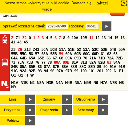
Nasza strona wykorzystuje pliki cookie. Dowiedz się
więcej
x
#
więcej.
Sprawdź rozkład na dzień:
i godzinę:
Z
Z1
Z2
0
1
2
3
4
5
6
7
8
9
10A
10B
11
12
13
14
15
16
41
43
45
Z3
Z6
Z13
Z43
50A
50B
51A
51B
52
53A
53C
53B
54B
55A
55B
55C
56
57
58A
58B
59
60A
60B
60C
60D
61
62
63
64A
64B
65A
65B
66
67
68
69A
69B
70
71A
71B
72A
72B
73
75A
75B
76
77
78
80A
80B
81A
81B
82A
82B
83
84A
84B
85A
85B
86
87A
87B
88A
88B
88C
88D
89
90
91A
91B
91C
92A
92B
93
94
96
97A
97B
99
100
101
201
202
6.
F1
G1
G2
H
W
N1A
N1B
N2
N3A
N3B
N4A
N4B
N5A
N5B
N6
N7A
N7B
N8
N9
Linie
Zmiany
Utrudnienia
Przystanki
Połączenia
Schematy
Pobierz