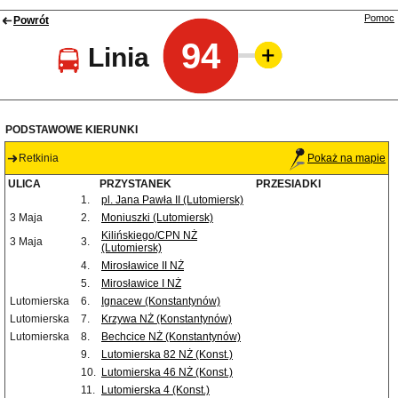
Pomoc
Powrót
94
Linia
PODSTAWOWE KIERUNKI
Retkinia
Pokaż na mapie
ULICA
PRZYSTANEK
PRZESIADKI
1.
pl. Jana Pawła II (Lutomiersk)
3 Maja
2.
Moniuszki (Lutomiersk)
Kilińskiego/CPN NŻ
3 Maja
3.
(Lutomiersk)
4.
Mirosławice II NŻ
5.
Mirosławice I NŻ
Lutomierska
6.
Ignacew (Konstantynów)
Lutomierska
7.
Krzywa NŻ (Konstantynów)
Lutomierska
8.
Bechcice NŻ (Konstantynów)
9.
Lutomierska 82 NŻ (Konst.)
10.
Lutomierska 46 NŻ (Konst.)
11.
Lutomierska 4 (Konst.)