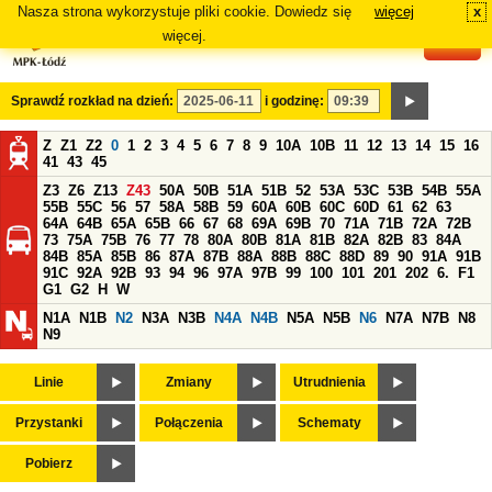
Nasza strona wykorzystuje pliki cookie. Dowiedz się
więcej
x
#
więcej.
Sprawdź rozkład na dzień:
i godzinę:
Z
Z1
Z2
0
1
2
3
4
5
6
7
8
9
10A
10B
11
12
13
14
15
16
41
43
45
Z3
Z6
Z13
Z43
50A
50B
51A
51B
52
53A
53C
53B
54B
55A
55B
55C
56
57
58A
58B
59
60A
60B
60C
60D
61
62
63
64A
64B
65A
65B
66
67
68
69A
69B
70
71A
71B
72A
72B
73
75A
75B
76
77
78
80A
80B
81A
81B
82A
82B
83
84A
84B
85A
85B
86
87A
87B
88A
88B
88C
88D
89
90
91A
91B
91C
92A
92B
93
94
96
97A
97B
99
100
101
201
202
6.
F1
G1
G2
H
W
N1A
N1B
N2
N3A
N3B
N4A
N4B
N5A
N5B
N6
N7A
N7B
N8
N9
Linie
Zmiany
Utrudnienia
Przystanki
Połączenia
Schematy
Pobierz