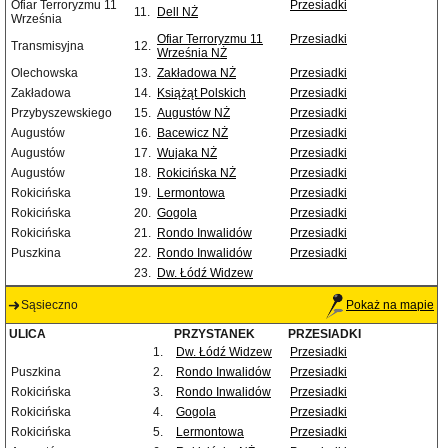
Ofiar Terroryzmu 11
Przesiadki
11.
Dell NŻ
Września
Ofiar Terroryzmu 11
Przesiadki
Transmisyjna
12.
Września NŻ
Olechowska
13.
Zakładowa NŻ
Przesiadki
Zakładowa
14.
Książąt Polskich
Przesiadki
Przybyszewskiego
15.
Augustów NŻ
Przesiadki
Augustów
16.
Bacewicz NŻ
Przesiadki
Augustów
17.
Wujaka NŻ
Przesiadki
Augustów
18.
Rokicińska NŻ
Przesiadki
Rokicińska
19.
Lermontowa
Przesiadki
Rokicińska
20.
Gogola
Przesiadki
Rokicińska
21.
Rondo Inwalidów
Przesiadki
Puszkina
22.
Rondo Inwalidów
Przesiadki
23.
Dw. Łódź Widzew
Sąsieczno
Pokaż na mapie
ULICA
PRZYSTANEK
PRZESIADKI
1.
Dw. Łódź Widzew
Przesiadki
Puszkina
2.
Rondo Inwalidów
Przesiadki
Rokicińska
3.
Rondo Inwalidów
Przesiadki
Rokicińska
4.
Gogola
Przesiadki
Rokicińska
5.
Lermontowa
Przesiadki