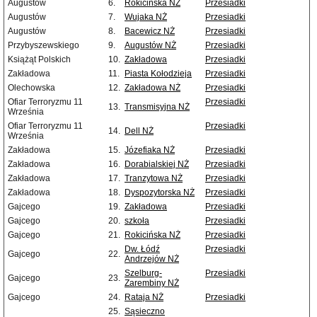
Augustów
6.
Rokicińska NŻ
Przesiadki
Augustów
7.
Wujaka NŻ
Przesiadki
Augustów
8.
Bacewicz NŻ
Przesiadki
Przybyszewskiego
9.
Augustów NŻ
Przesiadki
Książąt Polskich
10.
Zakładowa
Przesiadki
Zakładowa
11.
Piasta Kołodzieja
Przesiadki
Olechowska
12.
Zakładowa NŻ
Przesiadki
Ofiar Terroryzmu 11
Przesiadki
13.
Transmisyjna NŻ
Września
Ofiar Terroryzmu 11
Przesiadki
14.
Dell NŻ
Września
Zakładowa
15.
Józefiaka NŻ
Przesiadki
Zakładowa
16.
Dorabialskiej NŻ
Przesiadki
Zakładowa
17.
Tranzytowa NŻ
Przesiadki
Zakładowa
18.
Dyspozytorska NŻ
Przesiadki
Gajcego
19.
Zakładowa
Przesiadki
Gajcego
20.
szkoła
Przesiadki
Gajcego
21.
Rokicińska NŻ
Przesiadki
Dw. Łódź
Przesiadki
Gajcego
22.
Andrzejów NŻ
Szelburg-
Przesiadki
Gajcego
23.
Zarembiny NŻ
Gajcego
24.
Rataja NŻ
Przesiadki
25.
Sąsieczno