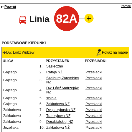
Pomoc
Powrót
82A
Linia
PODSTAWOWE KIERUNKI
Dw. Łódź Widzew
Pokaż na mapie
ULICA
PRZYSTANEK
PRZESIADKI
1.
Sąsieczno
Gajcego
2.
Rataja NŻ
Przesiadki
Szelburg-Zarembiny
Przesiadki
Gajcego
3.
NŻ
Dw. Łódź Andrzejów
Przesiadki
Gajcego
4.
NŻ
Gajcego
5.
szkoła
Przesiadki
Gajcego
6.
Zakładowa NŻ
Przesiadki
Zakładowa
7.
Dyspozytorska NŻ
Przesiadki
Zakładowa
8.
Tranzytowa NŻ
Przesiadki
Zakładowa
9.
Dorabialskiej NŻ
Przesiadki
Józefiaka
10.
Zakładowa NŻ
Przesiadki