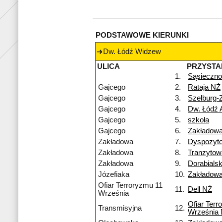
PODSTAWOWE KIERUNKI
Dw. Łódź Widzew
ULICA
PRZYSTA
1.
Sąsieczno
Gajcego
2.
Rataja NŻ
Gajcego
3.
Szelburg-
Gajcego
4.
Dw. Łódź 
Gajcego
5.
szkoła
Gajcego
6.
Zakładow
Zakładowa
7.
Dyspozyt
Zakładowa
8.
Tranzyto
Zakładowa
9.
Dorabialsk
Józefiaka
10.
Zakładow
Ofiar Terroryzmu 11
11.
Dell NŻ
Września
Ofiar Terr
Transmisyjna
12.
Września