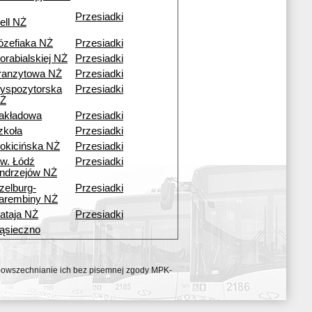
Przesiadki
ell NŻ
ózefiaka NŻ
Przesiadki
orabialskiej NŻ
Przesiadki
ranzytowa NŻ
Przesiadki
yspozytorska
Przesiadki
Ż
akładowa
Przesiadki
zkoła
Przesiadki
okicińska NŻ
Przesiadki
w. Łódź
Przesiadki
ndrzejów NŻ
zelburg-
Przesiadki
arembiny NŻ
ataja NŻ
Przesiadki
ąsieczno
ozpowszechnianie ich bez pisemnej zgody MPK-