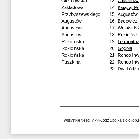
Olechowska
13.
Zakładow
Zakładowa
14.
Książąt Po
Przybyszewskiego
15.
Augustów
Augustów
16.
Bacewicz
Augustów
17.
Wujaka N
Augustów
18.
Rokicińsk
Rokicińska
19.
Lermonto
Rokicińska
20.
Gogola
Rokicińska
21.
Rondo Inw
Puszkina
22.
Rondo Inw
23.
Dw. Łódź
Wszystkie treści MPK-Łódź Spółka z o.o. op