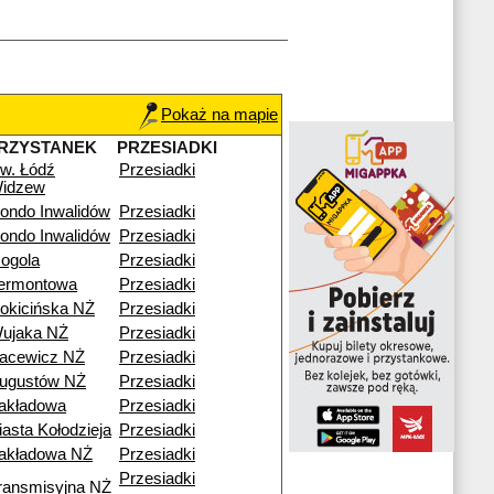
Pokaż na mapie
RZYSTANEK
PRZESIADKI
w. Łódź
Przesiadki
idzew
ondo Inwalidów
Przesiadki
ondo Inwalidów
Przesiadki
ogola
Przesiadki
ermontowa
Przesiadki
okicińska NŻ
Przesiadki
ujaka NŻ
Przesiadki
acewicz NŻ
Przesiadki
ugustów NŻ
Przesiadki
akładowa
Przesiadki
iasta Kołodzieja
Przesiadki
akładowa NŻ
Przesiadki
Przesiadki
ransmisyjna NŻ