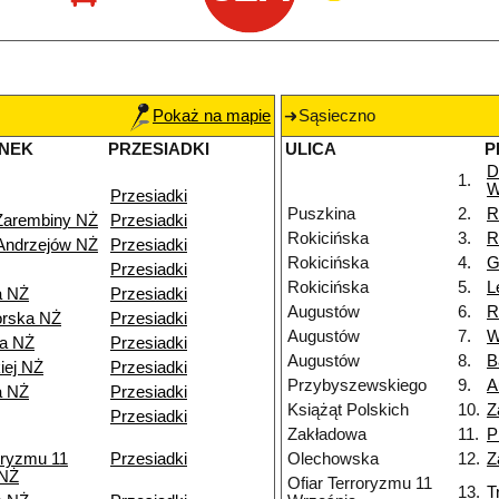
Pokaż na mapie
Sąsieczno
NEK
PRZESIADKI
ULICA
P
D
1.
W
Przesiadki
Puszkina
2.
R
Zarembiny NŻ
Przesiadki
Rokicińska
3.
R
Andrzejów NŻ
Przesiadki
Rokicińska
4.
G
Przesiadki
Rokicińska
5.
L
a NŻ
Przesiadki
Augustów
6.
R
orska NŻ
Przesiadki
Augustów
7.
W
wa NŻ
Przesiadki
Augustów
8.
B
iej NŻ
Przesiadki
Przybyszewskiego
9.
A
a NŻ
Przesiadki
Książąt Polskich
10.
Z
Przesiadki
Zakładowa
11.
P
oryzmu 11
Przesiadki
Olechowska
12.
Z
 NŻ
Ofiar Terroryzmu 11
13.
T