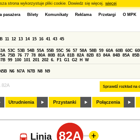
sza strona wykorzystuje pliki cookie. Dowiedz się więcej.
więcej
a pasażera
Bilety
Komunikaty
Reklama
Przetargi
O MPK
0B
11
12
13
14
15
16
41
43
45
53A
53C
53B
54B
55A
55B
55C
56
57
58A
58B
59
60A
60B
60C
60
75A
75B
76
77
78
80A
80B
81A
81B
82A
82B
83
84A
84B
85A
85B
97B
99
100
101
201
202
6.
F1
G1
G2
H
W
N5B
N6
N7A
N7B
N8
N9
a 82A
Sprawdź rozkład na d
Utrudnienia
Przystanki
Połączenia
82A
Linia