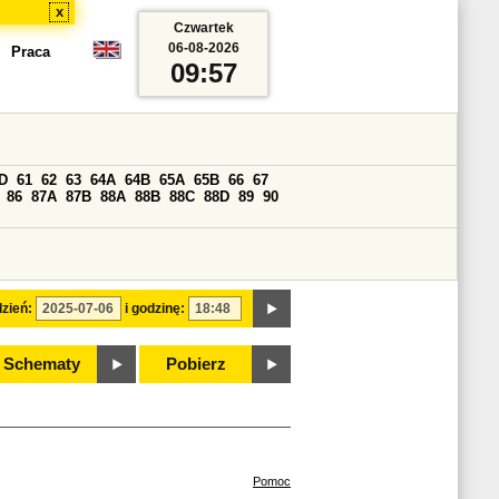
x
Czwartek
06-08-2026
Praca
09:57
D
61
62
63
64A
64B
65A
65B
66
67
86
87A
87B
88A
88B
88C
88D
89
90
zień:
i godzinę:
Schematy
Pobierz
Pomoc