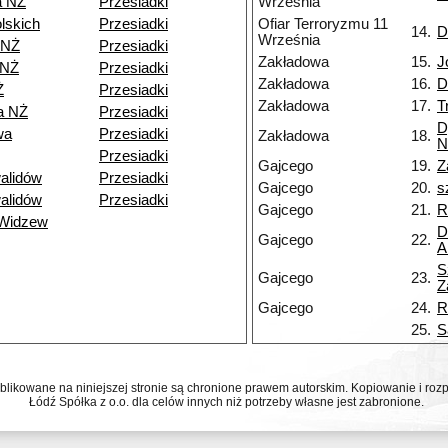
a NŻ
Przesiadki
Września
lskich
Przesiadki
Ofiar Terroryzmu 11
14.
D
Września
 NŻ
Przesiadki
Zakładowa
15.
J
 NŻ
Przesiadki
Zakładowa
16.
D
Ż
Przesiadki
Zakładowa
17.
T
a NŻ
Przesiadki
D
wa
Przesiadki
Zakładowa
18.
N
Przesiadki
Gajcego
19.
Z
alidów
Przesiadki
Gajcego
20.
s
alidów
Przesiadki
Gajcego
21.
R
 Widzew
D
Gajcego
22.
A
S
Gajcego
23.
Z
Gajcego
24.
R
25.
S
ublikowane na niniejszej stronie są chronione prawem autorskim. Kopiowanie i r
Łódź Spółka z o.o. dla celów innych niż potrzeby własne jest zabronione.