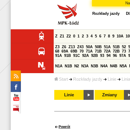
Na
Rozkłady jazdy
Dl
Z
Z1
Z2
0
1
2
3
4
5
6
7
8
9
10A
1
Z3
Z6
Z13
Z43
50A
50B
51A
51B
52
68
69A
69B
70
71A
71B
72A
72B
73
91A
91B
91C
92A
92B
93
94
96
97A
N1A
N1B
N2
N3A
N3B
N4A
N4B
N5A
Start
Rozkłady jazdy
Linie
Lini
Linie
Zmiany
Powrót