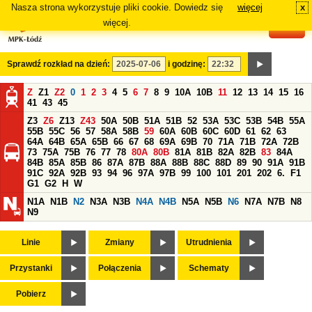
Nasza strona wykorzystuje pliki cookie. Dowiedz się
więcej
x
#
więcej.
Sprawdź rozkład na dzień:
i godzinę:
Z
Z1
Z2
0
1
2
3
4
5
6
7
8
9
10A
10B
11
12
13
14
15
16
41
43
45
Z3
Z6
Z13
Z43
50A
50B
51A
51B
52
53A
53C
53B
54B
55A
55B
55C
56
57
58A
58B
59
60A
60B
60C
60D
61
62
63
64A
64B
65A
65B
66
67
68
69A
69B
70
71A
71B
72A
72B
73
75A
75B
76
77
78
80A
80B
81A
81B
82A
82B
83
84A
84B
85A
85B
86
87A
87B
88A
88B
88C
88D
89
90
91A
91B
91C
92A
92B
93
94
96
97A
97B
99
100
101
201
202
6.
F1
G1
G2
H
W
N1A
N1B
N2
N3A
N3B
N4A
N4B
N5A
N5B
N6
N7A
N7B
N8
N9
Linie
Zmiany
Utrudnienia
Przystanki
Połączenia
Schematy
Pobierz