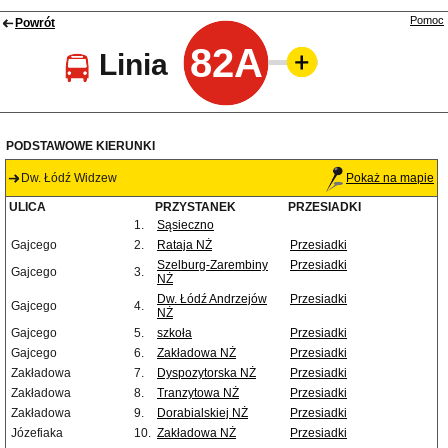
Pomoc
Powrót
82A
Linia
PODSTAWOWE KIERUNKI
Dw. Łódź Widzew
Pokaż na mapie
ULICA
PRZYSTANEK
PRZESIADKI
1.
Sąsieczno
Gajcego
2.
Rataja NŻ
Przesiadki
Szelburg-Zarembiny
Przesiadki
Gajcego
3.
NŻ
Dw. Łódź Andrzejów
Przesiadki
Gajcego
4.
NŻ
Gajcego
5.
szkoła
Przesiadki
Gajcego
6.
Zakładowa NŻ
Przesiadki
Zakładowa
7.
Dyspozytorska NŻ
Przesiadki
Zakładowa
8.
Tranzytowa NŻ
Przesiadki
Zakładowa
9.
Dorabialskiej NŻ
Przesiadki
Józefiaka
10.
Zakładowa NŻ
Przesiadki