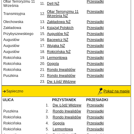
Ofiar Terroryzmu 11
Przesiadki
11.
Dell NŻ
Września
Ofiar Terroryzmu 11
Przesiadki
Transmisyjna
12.
Września NŻ
Olechowska
13.
Zakładowa NŻ
Przesiadki
Zakładowa
14.
Książąt Polskich
Przesiadki
Przybyszewskiego
15.
Augustów NŻ
Przesiadki
Augustów
16.
Bacewicz NŻ
Przesiadki
Augustów
17.
Wujaka NŻ
Przesiadki
Augustów
18.
Rokicińska NŻ
Przesiadki
Rokicińska
19.
Lermontowa
Przesiadki
Rokicińska
20.
Gogola
Przesiadki
Rokicińska
21.
Rondo Inwalidów
Przesiadki
Puszkina
22.
Rondo Inwalidów
Przesiadki
23.
Dw. Łódź Widzew
Sąsieczno
Pokaż na mapie
ULICA
PRZYSTANEK
PRZESIADKI
1.
Dw. Łódź Widzew
Przesiadki
Puszkina
2.
Rondo Inwalidów
Przesiadki
Rokicińska
3.
Rondo Inwalidów
Przesiadki
Rokicińska
4.
Gogola
Przesiadki
Rokicińska
5.
Lermontowa
Przesiadki