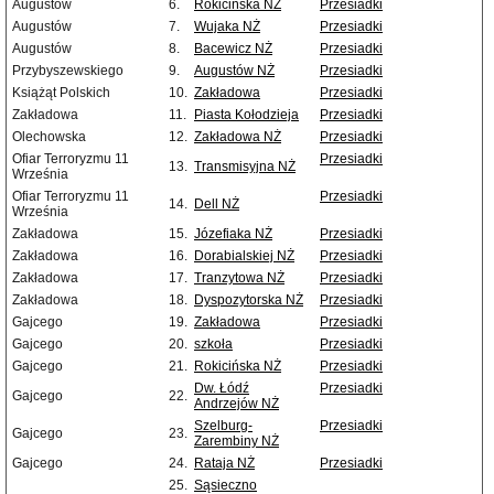
Augustów
6.
Rokicińska NŻ
Przesiadki
Augustów
7.
Wujaka NŻ
Przesiadki
Augustów
8.
Bacewicz NŻ
Przesiadki
Przybyszewskiego
9.
Augustów NŻ
Przesiadki
Książąt Polskich
10.
Zakładowa
Przesiadki
Zakładowa
11.
Piasta Kołodzieja
Przesiadki
Olechowska
12.
Zakładowa NŻ
Przesiadki
Ofiar Terroryzmu 11
Przesiadki
13.
Transmisyjna NŻ
Września
Ofiar Terroryzmu 11
Przesiadki
14.
Dell NŻ
Września
Zakładowa
15.
Józefiaka NŻ
Przesiadki
Zakładowa
16.
Dorabialskiej NŻ
Przesiadki
Zakładowa
17.
Tranzytowa NŻ
Przesiadki
Zakładowa
18.
Dyspozytorska NŻ
Przesiadki
Gajcego
19.
Zakładowa
Przesiadki
Gajcego
20.
szkoła
Przesiadki
Gajcego
21.
Rokicińska NŻ
Przesiadki
Dw. Łódź
Przesiadki
Gajcego
22.
Andrzejów NŻ
Szelburg-
Przesiadki
Gajcego
23.
Zarembiny NŻ
Gajcego
24.
Rataja NŻ
Przesiadki
25.
Sąsieczno