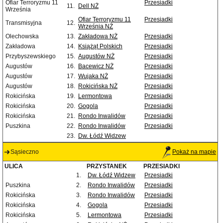
Ofiar Terroryzmu 11
Przesiadki
11.
Dell NŻ
Września
Ofiar Terroryzmu 11
Przesiadki
Transmisyjna
12.
Września NŻ
Olechowska
13.
Zakładowa NŻ
Przesiadki
Zakładowa
14.
Książąt Polskich
Przesiadki
Przybyszewskiego
15.
Augustów NŻ
Przesiadki
Augustów
16.
Bacewicz NŻ
Przesiadki
Augustów
17.
Wujaka NŻ
Przesiadki
Augustów
18.
Rokicińska NŻ
Przesiadki
Rokicińska
19.
Lermontowa
Przesiadki
Rokicińska
20.
Gogola
Przesiadki
Rokicińska
21.
Rondo Inwalidów
Przesiadki
Puszkina
22.
Rondo Inwalidów
Przesiadki
23.
Dw. Łódź Widzew
Sąsieczno
Pokaż na mapie
ULICA
PRZYSTANEK
PRZESIADKI
1.
Dw. Łódź Widzew
Przesiadki
Puszkina
2.
Rondo Inwalidów
Przesiadki
Rokicińska
3.
Rondo Inwalidów
Przesiadki
Rokicińska
4.
Gogola
Przesiadki
Rokicińska
5.
Lermontowa
Przesiadki