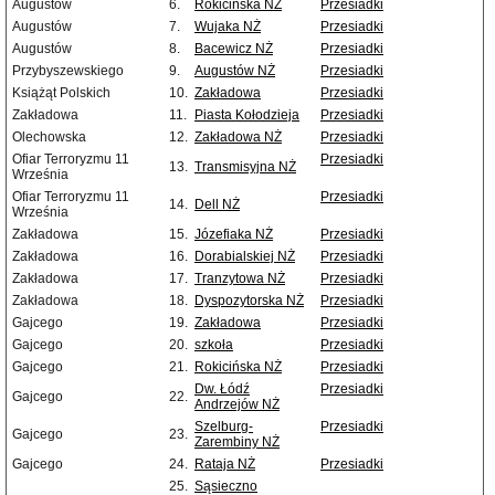
Augustów
6.
Rokicińska NŻ
Przesiadki
Augustów
7.
Wujaka NŻ
Przesiadki
Augustów
8.
Bacewicz NŻ
Przesiadki
Przybyszewskiego
9.
Augustów NŻ
Przesiadki
Książąt Polskich
10.
Zakładowa
Przesiadki
Zakładowa
11.
Piasta Kołodzieja
Przesiadki
Olechowska
12.
Zakładowa NŻ
Przesiadki
Ofiar Terroryzmu 11
Przesiadki
13.
Transmisyjna NŻ
Września
Ofiar Terroryzmu 11
Przesiadki
14.
Dell NŻ
Września
Zakładowa
15.
Józefiaka NŻ
Przesiadki
Zakładowa
16.
Dorabialskiej NŻ
Przesiadki
Zakładowa
17.
Tranzytowa NŻ
Przesiadki
Zakładowa
18.
Dyspozytorska NŻ
Przesiadki
Gajcego
19.
Zakładowa
Przesiadki
Gajcego
20.
szkoła
Przesiadki
Gajcego
21.
Rokicińska NŻ
Przesiadki
Dw. Łódź
Przesiadki
Gajcego
22.
Andrzejów NŻ
Szelburg-
Przesiadki
Gajcego
23.
Zarembiny NŻ
Gajcego
24.
Rataja NŻ
Przesiadki
25.
Sąsieczno