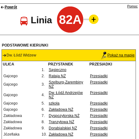
Pomoc
Powrót
82A
Linia
PODSTAWOWE KIERUNKI
Dw. Łódź Widzew
Pokaż na mapie
ULICA
PRZYSTANEK
PRZESIADKI
1.
Sąsieczno
Gajcego
2.
Rataja NŻ
Przesiadki
Szelburg-Zarembiny
Przesiadki
Gajcego
3.
NŻ
Dw. Łódź Andrzejów
Przesiadki
Gajcego
4.
NŻ
Gajcego
5.
szkoła
Przesiadki
Gajcego
6.
Zakładowa NŻ
Przesiadki
Zakładowa
7.
Dyspozytorska NŻ
Przesiadki
Zakładowa
8.
Tranzytowa NŻ
Przesiadki
Zakładowa
9.
Dorabialskiej NŻ
Przesiadki
Józefiaka
10.
Zakładowa NŻ
Przesiadki