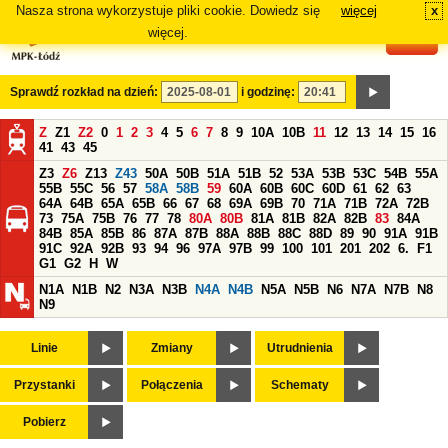
Nasza strona wykorzystuje pliki cookie. Dowiedz się
więcej
x
#
więcej.
Sprawdź rozkład na dzień:
i godzinę:
Z
Z1
Z2
0
1
2
3
4
5
6
7
8
9
10A
10B
11
12
13
14
15
16
41
43
45
Z3
Z6
Z13
Z43
50A
50B
51A
51B
52
53A
53B
53C
54B
55A
55B
55C
56
57
58A
58B
59
60A
60B
60C
60D
61
62
63
64A
64B
65A
65B
66
67
68
69A
69B
70
71A
71B
72A
72B
73
75A
75B
76
77
78
80A
80B
81A
81B
82A
82B
83
84A
84B
85A
85B
86
87A
87B
88A
88B
88C
88D
89
90
91A
91B
91C
92A
92B
93
94
96
97A
97B
99
100
101
201
202
6.
F1
G1
G2
H
W
N1A
N1B
N2
N3A
N3B
N4A
N4B
N5A
N5B
N6
N7A
N7B
N8
N9
Linie
Zmiany
Utrudnienia
Przystanki
Połączenia
Schematy
Pobierz