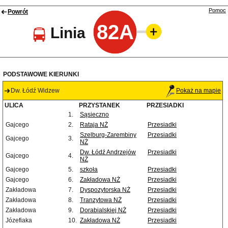
Pomoc
Powrót
82A
Linia
PODSTAWOWE KIERUNKI
Dw. Łódź Widzew
Pokaż na mapie
ULICA
PRZYSTANEK
PRZESIADKI
1.
Sąsieczno
Gajcego
2.
Rataja NŻ
Przesiadki
Szelburg-Zarembiny
Przesiadki
Gajcego
3.
NŻ
Dw. Łódź Andrzejów
Przesiadki
Gajcego
4.
NŻ
Gajcego
5.
szkoła
Przesiadki
Gajcego
6.
Zakładowa NŻ
Przesiadki
Zakładowa
7.
Dyspozytorska NŻ
Przesiadki
Zakładowa
8.
Tranzytowa NŻ
Przesiadki
Zakładowa
9.
Dorabialskiej NŻ
Przesiadki
Józefiaka
10.
Zakładowa NŻ
Przesiadki