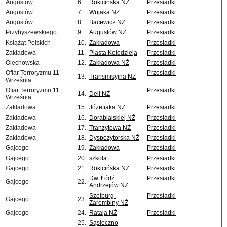
Augustów
6.
Rokicińska NŻ
Przesiadki
Augustów
7.
Wujaka NŻ
Przesiadki
Augustów
8.
Bacewicz NŻ
Przesiadki
Przybyszewskiego
9.
Augustów NŻ
Przesiadki
Książąt Polskich
10.
Zakładowa
Przesiadki
Zakładowa
11.
Piasta Kołodzieja
Przesiadki
Olechowska
12.
Zakładowa NŻ
Przesiadki
Ofiar Terroryzmu 11
Przesiadki
13.
Transmisyjna NŻ
Września
Ofiar Terroryzmu 11
Przesiadki
14.
Dell NŻ
Września
Zakładowa
15.
Józefiaka NŻ
Przesiadki
Zakładowa
16.
Dorabialskiej NŻ
Przesiadki
Zakładowa
17.
Tranzytowa NŻ
Przesiadki
Zakładowa
18.
Dyspozytorska NŻ
Przesiadki
Gajcego
19.
Zakładowa
Przesiadki
Gajcego
20.
szkoła
Przesiadki
Gajcego
21.
Rokicińska NŻ
Przesiadki
Dw. Łódź
Przesiadki
Gajcego
22.
Andrzejów NŻ
Szelburg-
Przesiadki
Gajcego
23.
Zarembiny NŻ
Gajcego
24.
Rataja NŻ
Przesiadki
25.
Sąsieczno