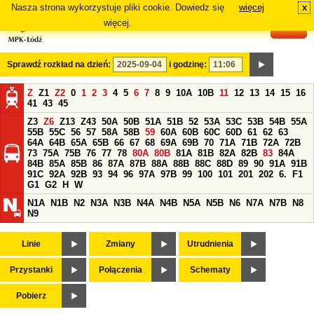
Nasza strona wykorzystuje pliki cookie. Dowiedz się
więcej
x
#
więcej.
Sprawdź rozkład na dzień:
i godzinę:
Z
Z1
Z2
0
1
2
3
4
5
6
7
8
9
10A
10B
11
12
13
14
15
16
41
43
45
Z3
Z6
Z13
Z43
50A
50B
51A
51B
52
53A
53C
53B
54B
55A
55B
55C
56
57
58A
58B
59
60A
60B
60C
60D
61
62
63
64A
64B
65A
65B
66
67
68
69A
69B
70
71A
71B
72A
72B
73
75A
75B
76
77
78
80A
80B
81A
81B
82A
82B
83
84A
84B
85A
85B
86
87A
87B
88A
88B
88C
88D
89
90
91A
91B
91C
92A
92B
93
94
96
97A
97B
99
100
101
201
202
6.
F1
G1
G2
H
W
N1A
N1B
N2
N3A
N3B
N4A
N4B
N5A
N5B
N6
N7A
N7B
N8
N9
Linie
Zmiany
Utrudnienia
Przystanki
Połączenia
Schematy
Pobierz