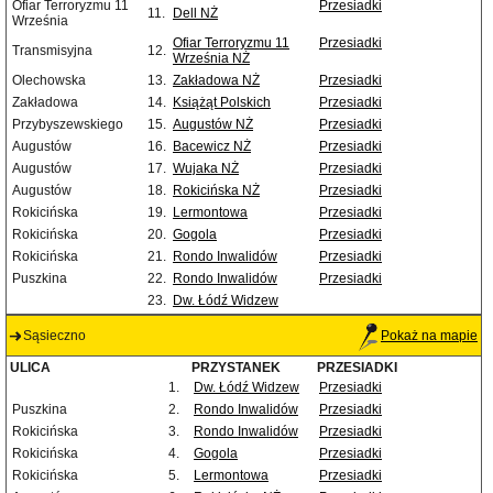
Ofiar Terroryzmu 11
Przesiadki
11.
Dell NŻ
Września
Ofiar Terroryzmu 11
Przesiadki
Transmisyjna
12.
Września NŻ
Olechowska
13.
Zakładowa NŻ
Przesiadki
Zakładowa
14.
Książąt Polskich
Przesiadki
Przybyszewskiego
15.
Augustów NŻ
Przesiadki
Augustów
16.
Bacewicz NŻ
Przesiadki
Augustów
17.
Wujaka NŻ
Przesiadki
Augustów
18.
Rokicińska NŻ
Przesiadki
Rokicińska
19.
Lermontowa
Przesiadki
Rokicińska
20.
Gogola
Przesiadki
Rokicińska
21.
Rondo Inwalidów
Przesiadki
Puszkina
22.
Rondo Inwalidów
Przesiadki
23.
Dw. Łódź Widzew
Sąsieczno
Pokaż na mapie
ULICA
PRZYSTANEK
PRZESIADKI
1.
Dw. Łódź Widzew
Przesiadki
Puszkina
2.
Rondo Inwalidów
Przesiadki
Rokicińska
3.
Rondo Inwalidów
Przesiadki
Rokicińska
4.
Gogola
Przesiadki
Rokicińska
5.
Lermontowa
Przesiadki