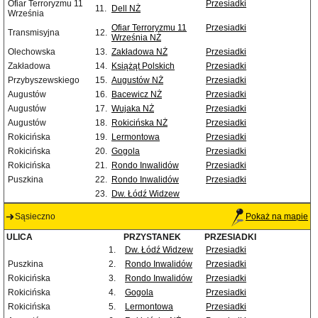
Ofiar Terroryzmu 11
Przesiadki
11.
Dell NŻ
Września
Ofiar Terroryzmu 11
Przesiadki
Transmisyjna
12.
Września NŻ
Olechowska
13.
Zakładowa NŻ
Przesiadki
Zakładowa
14.
Książąt Polskich
Przesiadki
Przybyszewskiego
15.
Augustów NŻ
Przesiadki
Augustów
16.
Bacewicz NŻ
Przesiadki
Augustów
17.
Wujaka NŻ
Przesiadki
Augustów
18.
Rokicińska NŻ
Przesiadki
Rokicińska
19.
Lermontowa
Przesiadki
Rokicińska
20.
Gogola
Przesiadki
Rokicińska
21.
Rondo Inwalidów
Przesiadki
Puszkina
22.
Rondo Inwalidów
Przesiadki
23.
Dw. Łódź Widzew
Sąsieczno
Pokaż na mapie
ULICA
PRZYSTANEK
PRZESIADKI
1.
Dw. Łódź Widzew
Przesiadki
Puszkina
2.
Rondo Inwalidów
Przesiadki
Rokicińska
3.
Rondo Inwalidów
Przesiadki
Rokicińska
4.
Gogola
Przesiadki
Rokicińska
5.
Lermontowa
Przesiadki