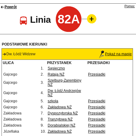
Pomoc
Powrót
82A
Linia
PODSTAWOWE KIERUNKI
Dw. Łódź Widzew
Pokaż na mapie
ULICA
PRZYSTANEK
PRZESIADKI
1.
Sąsieczno
Gajcego
2.
Rataja NŻ
Przesiadki
Szelburg-Zarembiny
Gajcego
3.
NŻ
Dw. Łódź Andrzejów
Gajcego
4.
NŻ
Gajcego
5.
szkoła
Przesiadki
Gajcego
6.
Zakładowa NŻ
Przesiadki
Zakładowa
7.
Dyspozytorska NŻ
Przesiadki
Zakładowa
8.
Tranzytowa NŻ
Przesiadki
Zakładowa
9.
Dorabialskiej NŻ
Przesiadki
Józefiaka
10.
Zakładowa NŻ
Przesiadki