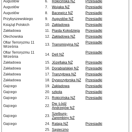
Augustów
6.
Rokicińska NŻ
Przesiadki
Augustów
7.
Wujaka NŻ
Przesiadki
Augustów
8.
Bacewicz NŻ
Przesiadki
Przybyszewskiego
9.
Augustów NŻ
Przesiadki
Książąt Polskich
10.
Zakładowa
Przesiadki
Zakładowa
11.
Piasta Kołodzieja
Przesiadki
Olechowska
12.
Zakładowa NŻ
Przesiadki
Ofiar Terroryzmu 11
Przesiadki
13.
Transmisyjna NŻ
Września
Ofiar Terroryzmu 11
Przesiadki
14.
Dell NŻ
Września
Zakładowa
15.
Józefiaka NŻ
Przesiadki
Zakładowa
16.
Dorabialskiej NŻ
Przesiadki
Zakładowa
17.
Tranzytowa NŻ
Przesiadki
Zakładowa
18.
Dyspozytorska NŻ
Przesiadki
Gajcego
19.
Zakładowa
Przesiadki
Gajcego
20.
szkoła
Przesiadki
Gajcego
21.
Rokicińska NŻ
Przesiadki
Dw. Łódź
Gajcego
22.
Andrzejów NŻ
Szelburg-
Gajcego
23.
Zarembiny NŻ
Gajcego
24.
Rataja NŻ
Przesiadki
25.
Sąsieczno