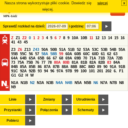
Nasza strona wykorzystuje pliki cookie. Dowiedz się
więcej
x
#
więcej.
Sprawdź rozkład na dzień:
i godzinę:
Z
Z1
Z2
0
1
2
3
4
5
6
7
8
9
10A
10B
11
12
13
14
15
16
41
43
45
Z3
Z6
Z13
Z43
50A
50B
51A
51B
52
53A
53C
53B
54B
55A
55B
55C
56
57
58A
58B
59
60A
60B
60C
60D
61
62
63
64A
64B
65A
65B
66
67
68
69A
69B
70
71A
71B
72A
72B
73
75A
75B
76
77
78
80A
80B
81A
81B
82A
82B
83
84A
84B
85A
85B
86
87A
87B
88A
88B
88C
88D
89
90
91A
91B
91C
92A
92B
93
94
96
97A
97B
99
100
101
201
202
6.
F1
G1
G2
H
W
N1A
N1B
N2
N3A
N3B
N4A
N4B
N5A
N5B
N6
N7A
N7B
N8
N9
Linie
Zmiany
Utrudnienia
Przystanki
Połączenia
Schematy
Pobierz