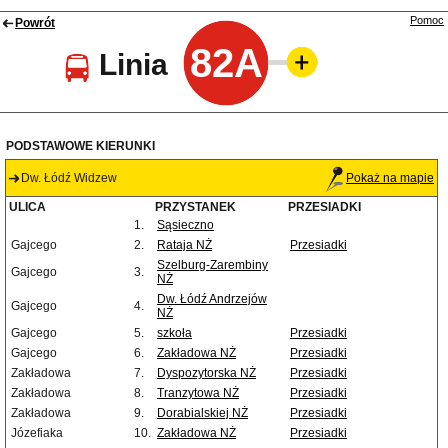
Pomoc
Powrót
82A
Linia
PODSTAWOWE KIERUNKI
Dw. Łódź Widzew
Pokaż na mapie
ULICA
PRZYSTANEK
PRZESIADKI
1.
Sąsieczno
Gajcego
2.
Rataja NŻ
Przesiadki
Szelburg-Zarembiny
Gajcego
3.
NŻ
Dw. Łódź Andrzejów
Gajcego
4.
NŻ
Gajcego
5.
szkoła
Przesiadki
Gajcego
6.
Zakładowa NŻ
Przesiadki
Zakładowa
7.
Dyspozytorska NŻ
Przesiadki
Zakładowa
8.
Tranzytowa NŻ
Przesiadki
Zakładowa
9.
Dorabialskiej NŻ
Przesiadki
Józefiaka
10.
Zakładowa NŻ
Przesiadki