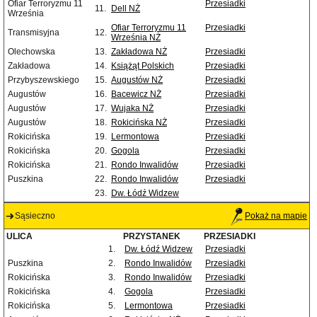
Ofiar Terroryzmu 11
Przesiadki
11.
Dell NŻ
Września
Ofiar Terroryzmu 11
Przesiadki
Transmisyjna
12.
Września NŻ
Olechowska
13.
Zakładowa NŻ
Przesiadki
Zakładowa
14.
Książąt Polskich
Przesiadki
Przybyszewskiego
15.
Augustów NŻ
Przesiadki
Augustów
16.
Bacewicz NŻ
Przesiadki
Augustów
17.
Wujaka NŻ
Przesiadki
Augustów
18.
Rokicińska NŻ
Przesiadki
Rokicińska
19.
Lermontowa
Przesiadki
Rokicińska
20.
Gogola
Przesiadki
Rokicińska
21.
Rondo Inwalidów
Przesiadki
Puszkina
22.
Rondo Inwalidów
Przesiadki
23.
Dw. Łódź Widzew
Sąsieczno
Pokaż na mapie
ULICA
PRZYSTANEK
PRZESIADKI
1.
Dw. Łódź Widzew
Przesiadki
Puszkina
2.
Rondo Inwalidów
Przesiadki
Rokicińska
3.
Rondo Inwalidów
Przesiadki
Rokicińska
4.
Gogola
Przesiadki
Rokicińska
5.
Lermontowa
Przesiadki