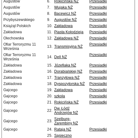
Augustów
6.
Rokicińska NŻ
Przesiadki
Augustów
7.
Wujaka NŻ
Przesiadki
Augustów
8.
Bacewicz NŻ
Przesiadki
Przybyszewskiego
9.
Augustów NŻ
Przesiadki
Książąt Polskich
10.
Zakładowa
Przesiadki
Zakładowa
11.
Piasta Kołodzieja
Przesiadki
Olechowska
12.
Zakładowa NŻ
Przesiadki
Ofiar Terroryzmu 11
Przesiadki
13.
Transmisyjna NŻ
Września
Ofiar Terroryzmu 11
Przesiadki
14.
Dell NŻ
Września
Zakładowa
15.
Józefiaka NŻ
Przesiadki
Zakładowa
16.
Dorabialskiej NŻ
Przesiadki
Zakładowa
17.
Tranzytowa NŻ
Przesiadki
Zakładowa
18.
Dyspozytorska NŻ
Przesiadki
Gajcego
19.
Zakładowa
Przesiadki
Gajcego
20.
szkoła
Przesiadki
Gajcego
21.
Rokicińska NŻ
Przesiadki
Dw. Łódź
Gajcego
22.
Andrzejów NŻ
Szelburg-
Gajcego
23.
Zarembiny NŻ
Gajcego
24.
Rataja NŻ
Przesiadki
25.
Sąsieczno