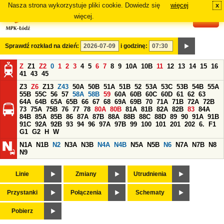
Nasza strona wykorzystuje pliki cookie. Dowiedz się
więcej
x
#
więcej.
Sprawdź rozkład na dzień:
i godzinę:
Z
Z1
Z2
0
1
2
3
4
5
6
7
8
9
10A
10B
11
12
13
14
15
16
41
43
45
Z3
Z6
Z13
Z43
50A
50B
51A
51B
52
53A
53C
53B
54B
55A
55B
55C
56
57
58A
58B
59
60A
60B
60C
60D
61
62
63
64A
64B
65A
65B
66
67
68
69A
69B
70
71A
71B
72A
72B
73
75A
75B
76
77
78
80A
80B
81A
81B
82A
82B
83
84A
84B
85A
85B
86
87A
87B
88A
88B
88C
88D
89
90
91A
91B
91C
92A
92B
93
94
96
97A
97B
99
100
101
201
202
6.
F1
G1
G2
H
W
N1A
N1B
N2
N3A
N3B
N4A
N4B
N5A
N5B
N6
N7A
N7B
N8
N9
Linie
Zmiany
Utrudnienia
Przystanki
Połączenia
Schematy
Pobierz