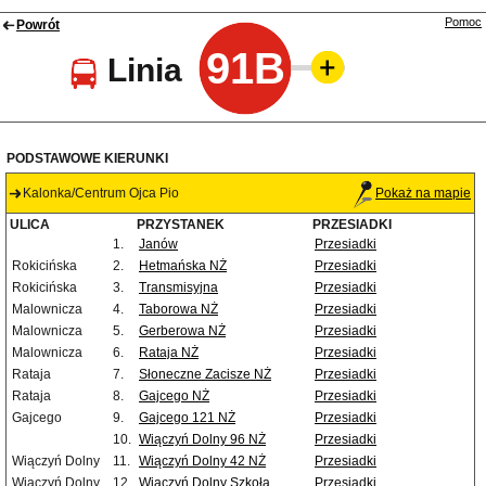
Pomoc
Powrót
91B
Linia
PODSTAWOWE KIERUNKI
Kalonka/Centrum Ojca Pio
Pokaż na mapie
ULICA
PRZYSTANEK
PRZESIADKI
1.
Janów
Przesiadki
Rokicińska
2.
Hetmańska NŻ
Przesiadki
Rokicińska
3.
Transmisyjna
Przesiadki
Malownicza
4.
Taborowa NŻ
Przesiadki
Malownicza
5.
Gerberowa NŻ
Przesiadki
Malownicza
6.
Rataja NŻ
Przesiadki
Rataja
7.
Słoneczne Zacisze NŻ
Przesiadki
Rataja
8.
Gajcego NŻ
Przesiadki
Gajcego
9.
Gajcego 121 NŻ
Przesiadki
10.
Wiączyń Dolny 96 NŻ
Przesiadki
Wiączyń Dolny
11.
Wiączyń Dolny 42 NŻ
Przesiadki
Wiączyń Dolny
12.
Wiączyń Dolny Szkoła
Przesiadki