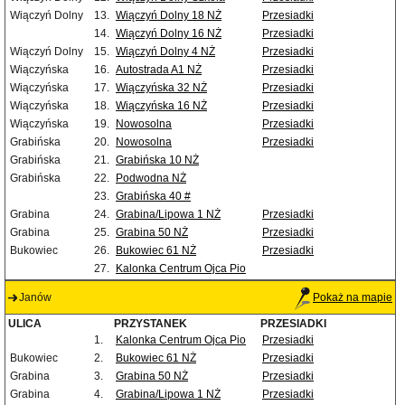
Wiączyń Dolny
13.
Wiączyń Dolny 18 NŻ
Przesiadki
14.
Wiączyń Dolny 16 NŻ
Przesiadki
Wiączyń Dolny
15.
Wiączyń Dolny 4 NŻ
Przesiadki
Wiączyńska
16.
Autostrada A1 NŻ
Przesiadki
Wiączyńska
17.
Wiączyńska 32 NŻ
Przesiadki
Wiączyńska
18.
Wiączyńska 16 NŻ
Przesiadki
Wiączyńska
19.
Nowosolna
Przesiadki
Grabińska
20.
Nowosolna
Przesiadki
Grabińska
21.
Grabińska 10 NŻ
Grabińska
22.
Podwodna NŻ
23.
Grabińska 40 #
Grabina
24.
Grabina/Lipowa 1 NŻ
Przesiadki
Grabina
25.
Grabina 50 NŻ
Przesiadki
Bukowiec
26.
Bukowiec 61 NŻ
Przesiadki
27.
Kalonka Centrum Ojca Pio
Janów
Pokaż na mapie
ULICA
PRZYSTANEK
PRZESIADKI
1.
Kalonka Centrum Ojca Pio
Przesiadki
Bukowiec
2.
Bukowiec 61 NŻ
Przesiadki
Grabina
3.
Grabina 50 NŻ
Przesiadki
Grabina
4.
Grabina/Lipowa 1 NŻ
Przesiadki