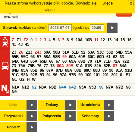
Nasza strona wykorzystuje pliki cookie. Dowiedz się
więcej
x
#
więcej.
Sprawdź rozkład na dzień:
i godzinę:
Z
Z1
Z2
0
1
2
3
4
5
6
7
8
9
10A
10B
11
12
13
14
15
16
41
43
45
Z3
Z6
Z13
Z43
50A
50B
51A
51B
52
53A
53C
53B
54B
55A
55B
55C
56
57
58A
58B
59
60A
60B
60C
60D
61
62
63
64A
64B
65A
65B
66
67
68
69A
69B
70
71A
71B
72A
72B
73
75A
75B
76
77
78
80A
80B
81A
81B
82A
82B
83
84A
84B
85A
85B
86
87A
87B
88A
88B
88C
88D
89
90
91A
91B
91C
92A
92B
93
94
96
97A
97B
99
100
101
201
202
6.
F1
G1
G2
H
W
N1A
N1B
N2
N3A
N3B
N4A
N4B
N5A
N5B
N6
N7A
N7B
N8
N9
Linie
Zmiany
Utrudnienia
Przystanki
Połączenia
Schematy
Pobierz