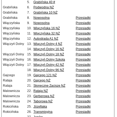
5.
Grabińska 40 #
Grabińska
6.
Podwodna NŻ
Grabińska
7.
Grabińska 10 NŻ
Grabińska
8.
Nowosolna
Przesiadki
Wiączyńska
9.
Nowosolna
Przesiadki
Wiączyńska
10.
Wiączyńska 16 NŻ
Przesiadki
Wiączyńska
11.
Wiączyńska 32 NŻ
Przesiadki
Wiączyńska
12.
Autostrada A1 NŻ
Przesiadki
Wiączyń Dolny
13.
Wiączyń Dolny 4 NŻ
Przesiadki
14.
Wiączyń Dolny 16 NŻ
Przesiadki
Wiączyń Dolny
15.
Wiączyń Dolny 18 NŻ
Przesiadki
Wiączyń Dolny
16.
Wiączyń Dolny Szkoła
Przesiadki
Wiączyń Dolny
17.
Wiączyń Dolny 42 NŻ
Przesiadki
18.
Wiączyń Dolny 96 NŻ
Przesiadki
Gajcego
19.
Gajcego 121 NŻ
Przesiadki
Rataja
20.
Gajcego NŻ
Przesiadki
Rataja
21.
Słoneczne Zacisze NŻ
Przesiadki
Malownicza
22.
Rataja NŻ
Przesiadki
Malownicza
23.
Gerberowa NŻ
Przesiadki
Malownicza
24.
Taborowa NŻ
Przesiadki
Rokicińska
25.
Józefiaka
Przesiadki
Rokicińska
26.
Transmisyjna
Przesiadki