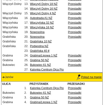
Wiączyń Dolny
13.
Wiączyń Dolny 18 NŻ
Przesiadki
14.
Wiączyń Dolny 16 NŻ
Przesiadki
Wiączyń Dolny
15.
Wiączyń Dolny 4 NŻ
Przesiadki
Wiączyńska
16.
Autostrada A1 NŻ
Przesiadki
Wiączyńska
17.
Wiączyńska 32 NŻ
Przesiadki
Wiączyńska
18.
Wiączyńska 16 NŻ
Przesiadki
Wiączyńska
19.
Nowosolna
Przesiadki
Grabińska
20.
Nowosolna
Przesiadki
Grabińska
21.
Grabińska 10 NŻ
Grabińska
22.
Podwodna NŻ
23.
Grabińska 40 #
Grabina
24.
Grabina/Lipowa 1 NŻ
Przesiadki
Grabina
25.
Grabina 50 NŻ
Przesiadki
Bukowiec
26.
Bukowiec 61 NŻ
Przesiadki
27.
Kalonka Centrum Ojca Pio
Janów
Pokaż na mapie
ULICA
PRZYSTANEK
PRZESIADKI
1.
Kalonka Centrum Ojca Pio
Przesiadki
Bukowiec
2.
Bukowiec 61 NŻ
Przesiadki
Grabina
3.
Grabina 50 NŻ
Przesiadki
Grabina
4.
Grabina/Lipowa 1 NŻ
Przesiadki