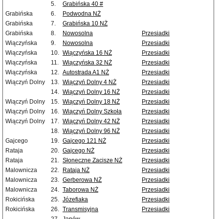
5.
Grabińska 40 #
Grabińska
6.
Podwodna NŻ
Grabińska
7.
Grabińska 10 NŻ
Grabińska
8.
Nowosolna
Przesiadki
Wiączyńska
9.
Nowosolna
Przesiadki
Wiączyńska
10.
Wiączyńska 16 NŻ
Przesiadki
Wiączyńska
11.
Wiączyńska 32 NŻ
Przesiadki
Wiączyńska
12.
Autostrada A1 NŻ
Przesiadki
Wiączyń Dolny
13.
Wiączyń Dolny 4 NŻ
Przesiadki
14.
Wiączyń Dolny 16 NŻ
Przesiadki
Wiączyń Dolny
15.
Wiączyń Dolny 18 NŻ
Przesiadki
Wiączyń Dolny
16.
Wiączyń Dolny Szkoła
Przesiadki
Wiączyń Dolny
17.
Wiączyń Dolny 42 NŻ
Przesiadki
18.
Wiączyń Dolny 96 NŻ
Przesiadki
Gajcego
19.
Gajcego 121 NŻ
Przesiadki
Rataja
20.
Gajcego NŻ
Przesiadki
Rataja
21.
Słoneczne Zacisze NŻ
Przesiadki
Malownicza
22.
Rataja NŻ
Przesiadki
Malownicza
23.
Gerberowa NŻ
Przesiadki
Malownicza
24.
Taborowa NŻ
Przesiadki
Rokicińska
25.
Józefiaka
Przesiadki
Rokicińska
26.
Transmisyjna
Przesiadki