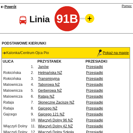
Pomoc
Powrót
91B
Linia
PODSTAWOWE KIERUNKI
Kalonka/Centrum Ojca Pio
Pokaż na mapie
ULICA
PRZYSTANEK
PRZESIADKI
1.
Janów
Przesiadki
Rokicińska
2.
Hetmańska NŻ
Przesiadki
Rokicińska
3.
Transmisyjna
Przesiadki
Malownicza
4.
Taborowa NŻ
Przesiadki
Malownicza
5.
Gerberowa NŻ
Przesiadki
Malownicza
6.
Rataja NŻ
Przesiadki
Rataja
7.
Słoneczne Zacisze NŻ
Przesiadki
Rataja
8.
Gajcego NŻ
Przesiadki
Gajcego
9.
Gajcego 121 NŻ
Przesiadki
10.
Wiączyń Dolny 96 NŻ
Przesiadki
Wiączyń Dolny
11.
Wiączyń Dolny 42 NŻ
Przesiadki
Wiączyń Dolny
12.
Wiączyń Dolny Szkoła
Przesiadki