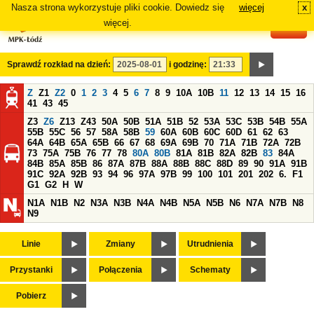
Nasza strona wykorzystuje pliki cookie. Dowiedz się
więcej
x
#
więcej.
Sprawdź rozkład na dzień:
i godzinę:
Z
Z1
Z2
0
1
2
3
4
5
6
7
8
9
10A
10B
11
12
13
14
15
16
41
43
45
Z3
Z6
Z13
Z43
50A
50B
51A
51B
52
53A
53C
53B
54B
55A
55B
55C
56
57
58A
58B
59
60A
60B
60C
60D
61
62
63
64A
64B
65A
65B
66
67
68
69A
69B
70
71A
71B
72A
72B
73
75A
75B
76
77
78
80A
80B
81A
81B
82A
82B
83
84A
84B
85A
85B
86
87A
87B
88A
88B
88C
88D
89
90
91A
91B
91C
92A
92B
93
94
96
97A
97B
99
100
101
201
202
6.
F1
G1
G2
H
W
N1A
N1B
N2
N3A
N3B
N4A
N4B
N5A
N5B
N6
N7A
N7B
N8
N9
Linie
Zmiany
Utrudnienia
Przystanki
Połączenia
Schematy
Pobierz