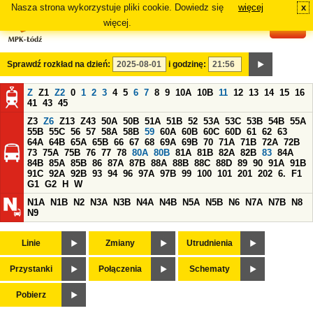
Nasza strona wykorzystuje pliki cookie. Dowiedz się
więcej
x
#
więcej.
Sprawdź rozkład na dzień:
i godzinę:
Z
Z1
Z2
0
1
2
3
4
5
6
7
8
9
10A
10B
11
12
13
14
15
16
41
43
45
Z3
Z6
Z13
Z43
50A
50B
51A
51B
52
53A
53C
53B
54B
55A
55B
55C
56
57
58A
58B
59
60A
60B
60C
60D
61
62
63
64A
64B
65A
65B
66
67
68
69A
69B
70
71A
71B
72A
72B
73
75A
75B
76
77
78
80A
80B
81A
81B
82A
82B
83
84A
84B
85A
85B
86
87A
87B
88A
88B
88C
88D
89
90
91A
91B
91C
92A
92B
93
94
96
97A
97B
99
100
101
201
202
6.
F1
G1
G2
H
W
N1A
N1B
N2
N3A
N3B
N4A
N4B
N5A
N5B
N6
N7A
N7B
N8
N9
Linie
Zmiany
Utrudnienia
Przystanki
Połączenia
Schematy
Pobierz