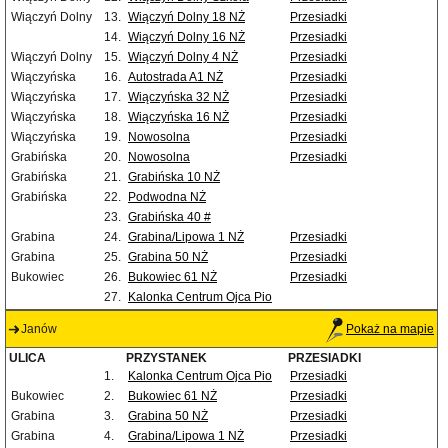
Wiączyń Dolny
13.
Wiączyń Dolny 18 NŻ
Przesiadki
14.
Wiączyń Dolny 16 NŻ
Przesiadki
Wiączyń Dolny
15.
Wiączyń Dolny 4 NŻ
Przesiadki
Wiączyńska
16.
Autostrada A1 NŻ
Przesiadki
Wiączyńska
17.
Wiączyńska 32 NŻ
Przesiadki
Wiączyńska
18.
Wiączyńska 16 NŻ
Przesiadki
Wiączyńska
19.
Nowosolna
Przesiadki
Grabińska
20.
Nowosolna
Przesiadki
Grabińska
21.
Grabińska 10 NŻ
Grabińska
22.
Podwodna NŻ
23.
Grabińska 40 #
Grabina
24.
Grabina/Lipowa 1 NŻ
Przesiadki
Grabina
25.
Grabina 50 NŻ
Przesiadki
Bukowiec
26.
Bukowiec 61 NŻ
Przesiadki
27.
Kalonka Centrum Ojca Pio
Janów
Pokaż na mapie
ULICA
PRZYSTANEK
PRZESIADKI
1.
Kalonka Centrum Ojca Pio
Przesiadki
Bukowiec
2.
Bukowiec 61 NŻ
Przesiadki
Grabina
3.
Grabina 50 NŻ
Przesiadki
Grabina
4.
Grabina/Lipowa 1 NŻ
Przesiadki