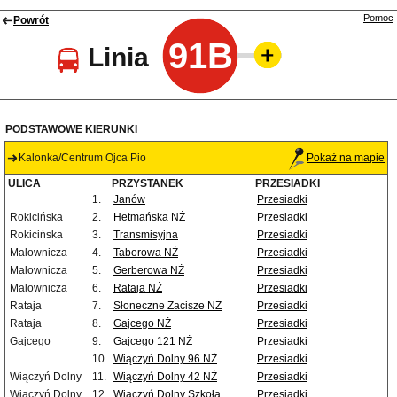
Pomoc
Powrót
91B
Linia
PODSTAWOWE KIERUNKI
Kalonka/Centrum Ojca Pio
Pokaż na mapie
ULICA
PRZYSTANEK
PRZESIADKI
1.
Janów
Przesiadki
Rokicińska
2.
Hetmańska NŻ
Przesiadki
Rokicińska
3.
Transmisyjna
Przesiadki
Malownicza
4.
Taborowa NŻ
Przesiadki
Malownicza
5.
Gerberowa NŻ
Przesiadki
Malownicza
6.
Rataja NŻ
Przesiadki
Rataja
7.
Słoneczne Zacisze NŻ
Przesiadki
Rataja
8.
Gajcego NŻ
Przesiadki
Gajcego
9.
Gajcego 121 NŻ
Przesiadki
10.
Wiączyń Dolny 96 NŻ
Przesiadki
Wiączyń Dolny
11.
Wiączyń Dolny 42 NŻ
Przesiadki
Wiączyń Dolny
12.
Wiączyń Dolny Szkoła
Przesiadki