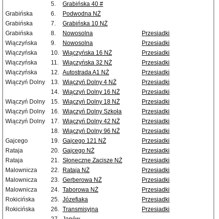
5.
Grabińska 40 #
Grabińska
6.
Podwodna NŻ
Grabińska
7.
Grabińska 10 NŻ
Grabińska
8.
Nowosolna
Przesiadki
Wiączyńska
9.
Nowosolna
Przesiadki
Wiączyńska
10.
Wiączyńska 16 NŻ
Przesiadki
Wiączyńska
11.
Wiączyńska 32 NŻ
Przesiadki
Wiączyńska
12.
Autostrada A1 NŻ
Przesiadki
Wiączyń Dolny
13.
Wiączyń Dolny 4 NŻ
Przesiadki
14.
Wiączyń Dolny 16 NŻ
Przesiadki
Wiączyń Dolny
15.
Wiączyń Dolny 18 NŻ
Przesiadki
Wiączyń Dolny
16.
Wiączyń Dolny Szkoła
Przesiadki
Wiączyń Dolny
17.
Wiączyń Dolny 42 NŻ
Przesiadki
18.
Wiączyń Dolny 96 NŻ
Przesiadki
Gajcego
19.
Gajcego 121 NŻ
Przesiadki
Rataja
20.
Gajcego NŻ
Przesiadki
Rataja
21.
Słoneczne Zacisze NŻ
Przesiadki
Malownicza
22.
Rataja NŻ
Przesiadki
Malownicza
23.
Gerberowa NŻ
Przesiadki
Malownicza
24.
Taborowa NŻ
Przesiadki
Rokicińska
25.
Józefiaka
Przesiadki
Rokicińska
26.
Transmisyjna
Przesiadki