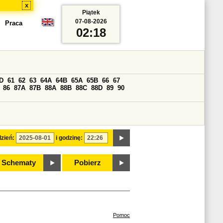
x
Piątek
07-08-2026
Praca
02:18
D
61
62
63
64A
64B
65A
65B
66
67
86
87A
87B
88A
88B
88C
88D
89
90
zień:
i godzinę:
Schematy
Pobierz
Pomoc