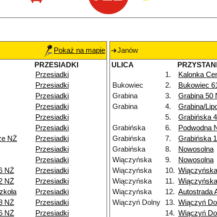
Pokaż na mapie
Janów
PRZESIADKI
ULICA
PRZYSTAN
Przesiadki
1.
Kalonka Cen
Przesiadki
Bukowiec
2.
Bukowiec 6
Przesiadki
Grabina
3.
Grabina 50
Przesiadki
Grabina
4.
Grabina/Lip
Przesiadki
5.
Grabińska 4
Przesiadki
Grabińska
6.
Podwodna 
ze NŻ
Przesiadki
Grabińska
7.
Grabińska 
Przesiadki
Grabińska
8.
Nowosolna
Przesiadki
Wiączyńska
9.
Nowosolna
6 NŻ
Przesiadki
Wiączyńska
10.
Wiączyńska
2 NŻ
Przesiadki
Wiączyńska
11.
Wiączyńska
zkoła
Przesiadki
Wiączyńska
12.
Autostrada 
8 NŻ
Przesiadki
Wiączyń Dolny
13.
Wiączyń Do
6 NŻ
Przesiadki
14.
Wiączyń Do