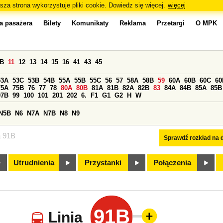
sza strona wykorzystuje pliki cookie. Dowiedz się więcej.
więcej
a pasażera
Bilety
Komunikaty
Reklama
Przetargi
O MPK
0B
11
12
13
14
15
16
41
43
45
53A
53C
53B
54B
55A
55B
55C
56
57
58A
58B
59
60A
60B
60C
60
75A
75B
76
77
78
80A
80B
81A
81B
82A
82B
83
84A
84B
85A
85B
97B
99
100
101
201
202
6.
F1
G1
G2
H
W
N5B
N6
N7A
N7B
N8
N9
a 91B
Sprawdź rozkład na d
Utrudnienia
Przystanki
Połączenia
91B
Linia