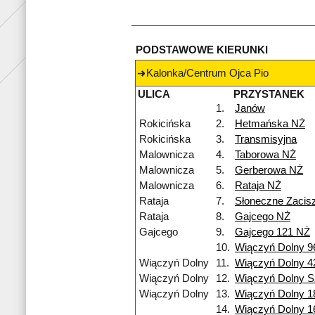
PODSTAWOWE KIERUNKI
Kalonka/Centrum Ojca Pio
ULICA
PRZYSTANEK
1.
Janów
Rokicińska
2.
Hetmańska NŻ
Rokicińska
3.
Transmisyjna
Malownicza
4.
Taborowa NŻ
Malownicza
5.
Gerberowa NŻ
Malownicza
6.
Rataja NŻ
Rataja
7.
Słoneczne Zacis
Rataja
8.
Gajcego NŻ
Gajcego
9.
Gajcego 121 NŻ
10.
Wiączyń Dolny 9
Wiączyń Dolny
11.
Wiączyń Dolny 4
Wiączyń Dolny
12.
Wiączyń Dolny S
Wiączyń Dolny
13.
Wiączyń Dolny 1
14.
Wiączyń Dolny 1