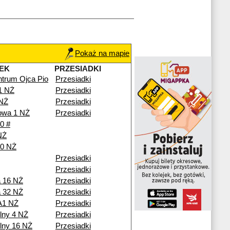
Pokaż na mapie
EK
PRZESIADKI
trum Ojca Pio
Przesiadki
1 NŻ
Przesiadki
 NŻ
Przesiadki
owa 1 NŻ
Przesiadki
0 #
NŻ
10 NŻ
Przesiadki
Przesiadki
 16 NŻ
Przesiadki
 32 NŻ
Przesiadki
A1 NŻ
Przesiadki
lny 4 NŻ
Przesiadki
lny 16 NŻ
Przesiadki