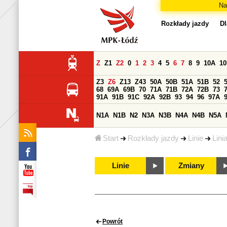
Na
Rozkłady jazdy
Dl
Z
Z1
Z2
0
1
2
3
4
5
6
7
8
9
10A
1
Z3
Z6
Z13
Z43
50A
50B
51A
51B
52
68
69A
69B
70
71A
71B
72A
72B
73
91A
91B
91C
92A
92B
93
94
96
97A
N1A
N1B
N2
N3A
N3B
N4A
N4B
N5A
Start
Rozkłady jazdy
Linie
Lini
Linie
Zmiany
Powrót