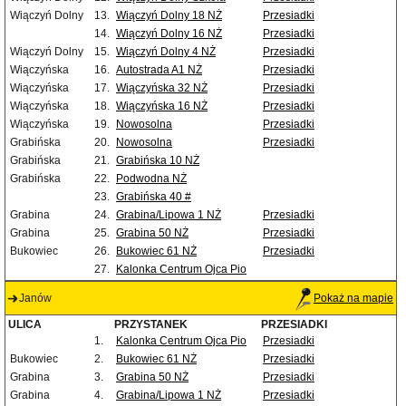
Wiączyń Dolny
13.
Wiączyń Dolny 18 NŻ
Przesiadki
14.
Wiączyń Dolny 16 NŻ
Przesiadki
Wiączyń Dolny
15.
Wiączyń Dolny 4 NŻ
Przesiadki
Wiączyńska
16.
Autostrada A1 NŻ
Przesiadki
Wiączyńska
17.
Wiączyńska 32 NŻ
Przesiadki
Wiączyńska
18.
Wiączyńska 16 NŻ
Przesiadki
Wiączyńska
19.
Nowosolna
Przesiadki
Grabińska
20.
Nowosolna
Przesiadki
Grabińska
21.
Grabińska 10 NŻ
Grabińska
22.
Podwodna NŻ
23.
Grabińska 40 #
Grabina
24.
Grabina/Lipowa 1 NŻ
Przesiadki
Grabina
25.
Grabina 50 NŻ
Przesiadki
Bukowiec
26.
Bukowiec 61 NŻ
Przesiadki
27.
Kalonka Centrum Ojca Pio
Janów
Pokaż na mapie
ULICA
PRZYSTANEK
PRZESIADKI
1.
Kalonka Centrum Ojca Pio
Przesiadki
Bukowiec
2.
Bukowiec 61 NŻ
Przesiadki
Grabina
3.
Grabina 50 NŻ
Przesiadki
Grabina
4.
Grabina/Lipowa 1 NŻ
Przesiadki