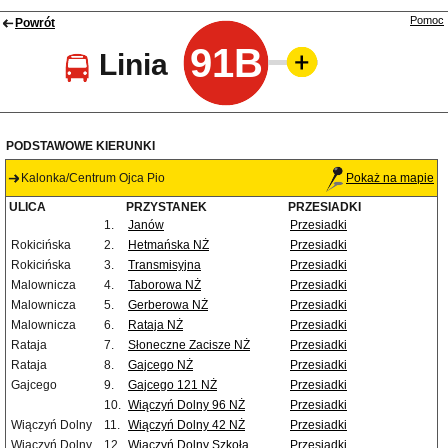
Pomoc
Powrót
91B
Linia
PODSTAWOWE KIERUNKI
Kalonka/Centrum Ojca Pio
Pokaż na mapie
ULICA
PRZYSTANEK
PRZESIADKI
1.
Janów
Przesiadki
Rokicińska
2.
Hetmańska NŻ
Przesiadki
Rokicińska
3.
Transmisyjna
Przesiadki
Malownicza
4.
Taborowa NŻ
Przesiadki
Malownicza
5.
Gerberowa NŻ
Przesiadki
Malownicza
6.
Rataja NŻ
Przesiadki
Rataja
7.
Słoneczne Zacisze NŻ
Przesiadki
Rataja
8.
Gajcego NŻ
Przesiadki
Gajcego
9.
Gajcego 121 NŻ
Przesiadki
10.
Wiączyń Dolny 96 NŻ
Przesiadki
Wiączyń Dolny
11.
Wiączyń Dolny 42 NŻ
Przesiadki
Wiączyń Dolny
12.
Wiączyń Dolny Szkoła
Przesiadki