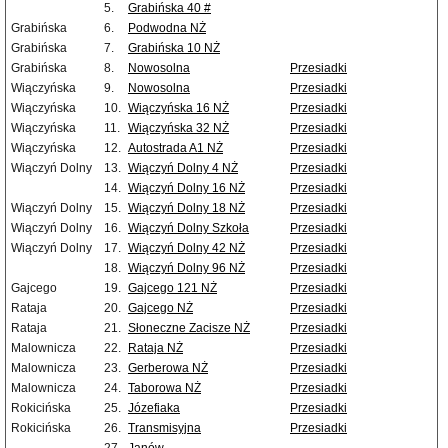
5.
Grabińska 40 #
Grabińska
6.
Podwodna NŻ
Grabińska
7.
Grabińska 10 NŻ
Grabińska
8.
Nowosolna
Przesiadki
Wiączyńska
9.
Nowosolna
Przesiadki
Wiączyńska
10.
Wiączyńska 16 NŻ
Przesiadki
Wiączyńska
11.
Wiączyńska 32 NŻ
Przesiadki
Wiączyńska
12.
Autostrada A1 NŻ
Przesiadki
Wiączyń Dolny
13.
Wiączyń Dolny 4 NŻ
Przesiadki
14.
Wiączyń Dolny 16 NŻ
Przesiadki
Wiączyń Dolny
15.
Wiączyń Dolny 18 NŻ
Przesiadki
Wiączyń Dolny
16.
Wiączyń Dolny Szkoła
Przesiadki
Wiączyń Dolny
17.
Wiączyń Dolny 42 NŻ
Przesiadki
18.
Wiączyń Dolny 96 NŻ
Przesiadki
Gajcego
19.
Gajcego 121 NŻ
Przesiadki
Rataja
20.
Gajcego NŻ
Przesiadki
Rataja
21.
Słoneczne Zacisze NŻ
Przesiadki
Malownicza
22.
Rataja NŻ
Przesiadki
Malownicza
23.
Gerberowa NŻ
Przesiadki
Malownicza
24.
Taborowa NŻ
Przesiadki
Rokicińska
25.
Józefiaka
Przesiadki
Rokicińska
26.
Transmisyjna
Przesiadki