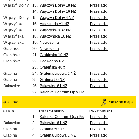
Wiączyń Dolny
13.
Wiączyń Dolny 18 NŻ
Przesiadki
14.
Wiączyń Dolny 16 NŻ
Przesiadki
Wiączyń Dolny
15.
Wiączyń Dolny 4 NŻ
Przesiadki
Wiączyńska
16.
Autostrada A1 NŻ
Przesiadki
Wiączyńska
17.
Wiączyńska 32 NŻ
Przesiadki
Wiączyńska
18.
Wiączyńska 16 NŻ
Przesiadki
Wiączyńska
19.
Nowosolna
Przesiadki
Grabińska
20.
Nowosolna
Przesiadki
Grabińska
21.
Grabińska 10 NŻ
Grabińska
22.
Podwodna NŻ
23.
Grabińska 40 #
Grabina
24.
Grabina/Lipowa 1 NŻ
Przesiadki
Grabina
25.
Grabina 50 NŻ
Przesiadki
Bukowiec
26.
Bukowiec 61 NŻ
Przesiadki
27.
Kalonka Centrum Ojca Pio
Janów
Pokaż na mapie
ULICA
PRZYSTANEK
PRZESIADKI
1.
Kalonka Centrum Ojca Pio
Przesiadki
Bukowiec
2.
Bukowiec 61 NŻ
Przesiadki
Grabina
3.
Grabina 50 NŻ
Przesiadki
Grabina
4.
Grabina/Lipowa 1 NŻ
Przesiadki