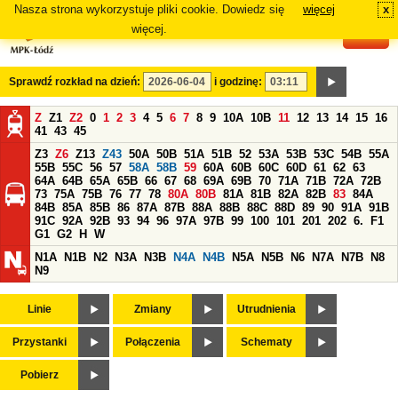
Nasza strona wykorzystuje pliki cookie. Dowiedz się
więcej
x
#
więcej.
Sprawdź rozkład na dzień:
i godzinę:
Z
Z1
Z2
0
1
2
3
4
5
6
7
8
9
10A
10B
11
12
13
14
15
16
41
43
45
Z3
Z6
Z13
Z43
50A
50B
51A
51B
52
53A
53B
53C
54B
55A
55B
55C
56
57
58A
58B
59
60A
60B
60C
60D
61
62
63
64A
64B
65A
65B
66
67
68
69A
69B
70
71A
71B
72A
72B
73
75A
75B
76
77
78
80A
80B
81A
81B
82A
82B
83
84A
84B
85A
85B
86
87A
87B
88A
88B
88C
88D
89
90
91A
91B
91C
92A
92B
93
94
96
97A
97B
99
100
101
201
202
6.
F1
G1
G2
H
W
N1A
N1B
N2
N3A
N3B
N4A
N4B
N5A
N5B
N6
N7A
N7B
N8
N9
Linie
Zmiany
Utrudnienia
Przystanki
Połączenia
Schematy
Pobierz