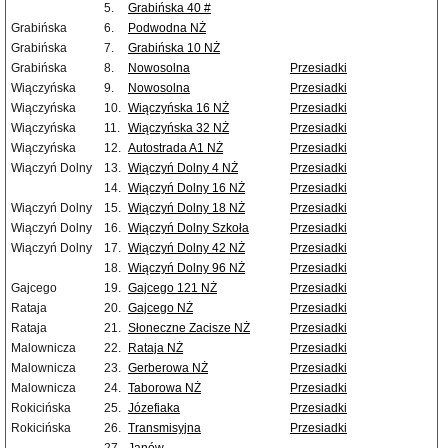
5.
Grabińska 40 #
Grabińska
6.
Podwodna NŻ
Grabińska
7.
Grabińska 10 NŻ
Grabińska
8.
Nowosolna
Przesiadki
Wiączyńska
9.
Nowosolna
Przesiadki
Wiączyńska
10.
Wiączyńska 16 NŻ
Przesiadki
Wiączyńska
11.
Wiączyńska 32 NŻ
Przesiadki
Wiączyńska
12.
Autostrada A1 NŻ
Przesiadki
Wiączyń Dolny
13.
Wiączyń Dolny 4 NŻ
Przesiadki
14.
Wiączyń Dolny 16 NŻ
Przesiadki
Wiączyń Dolny
15.
Wiączyń Dolny 18 NŻ
Przesiadki
Wiączyń Dolny
16.
Wiączyń Dolny Szkoła
Przesiadki
Wiączyń Dolny
17.
Wiączyń Dolny 42 NŻ
Przesiadki
18.
Wiączyń Dolny 96 NŻ
Przesiadki
Gajcego
19.
Gajcego 121 NŻ
Przesiadki
Rataja
20.
Gajcego NŻ
Przesiadki
Rataja
21.
Słoneczne Zacisze NŻ
Przesiadki
Malownicza
22.
Rataja NŻ
Przesiadki
Malownicza
23.
Gerberowa NŻ
Przesiadki
Malownicza
24.
Taborowa NŻ
Przesiadki
Rokicińska
25.
Józefiaka
Przesiadki
Rokicińska
26.
Transmisyjna
Przesiadki