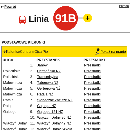
Pomoc
Powrót
91B
Linia
PODSTAWOWE KIERUNKI
Kalonka/Centrum Ojca Pio
Pokaż na mapie
ULICA
PRZYSTANEK
PRZESIADKI
1.
Janów
Przesiadki
Rokicińska
2.
Hetmańska NŻ
Przesiadki
Rokicińska
3.
Transmisyjna
Przesiadki
Malownicza
4.
Taborowa NŻ
Przesiadki
Malownicza
5.
Gerberowa NŻ
Przesiadki
Malownicza
6.
Rataja NŻ
Przesiadki
Rataja
7.
Słoneczne Zacisze NŻ
Przesiadki
Rataja
8.
Gajcego NŻ
Przesiadki
Gajcego
9.
Gajcego 121 NŻ
Przesiadki
10.
Wiączyń Dolny 96 NŻ
Przesiadki
Wiączyń Dolny
11.
Wiączyń Dolny 42 NŻ
Przesiadki
Wiączyń Dolny
12.
Wiączyń Dolny Szkoła
Przesiadki