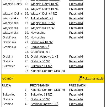
Wiączyń Dolny
13.
Wiączyń Dolny 18 NŻ
Przesiadki
14.
Wiączyń Dolny 16 NŻ
Przesiadki
Wiączyń Dolny
15.
Wiączyń Dolny 4 NŻ
Przesiadki
Wiączyńska
16.
Autostrada A1 NŻ
Przesiadki
Wiączyńska
17.
Wiączyńska 32 NŻ
Przesiadki
Wiączyńska
18.
Wiączyńska 16 NŻ
Przesiadki
Wiączyńska
19.
Nowosolna
Przesiadki
Grabińska
20.
Nowosolna
Przesiadki
Grabińska
21.
Grabińska 10 NŻ
Grabińska
22.
Podwodna NŻ
23.
Grabińska 40 #
Grabina
24.
Grabina/Lipowa 1 NŻ
Przesiadki
Grabina
25.
Grabina 50 NŻ
Przesiadki
Bukowiec
26.
Bukowiec 61 NŻ
Przesiadki
27.
Kalonka Centrum Ojca Pio
Janów
Pokaż na mapie
ULICA
PRZYSTANEK
PRZESIADKI
1.
Kalonka Centrum Ojca Pio
Przesiadki
Bukowiec
2.
Bukowiec 61 NŻ
Przesiadki
Grabina
3.
Grabina 50 NŻ
Przesiadki
Grabina
4.
Grabina/Lipowa 1 NŻ
Przesiadki