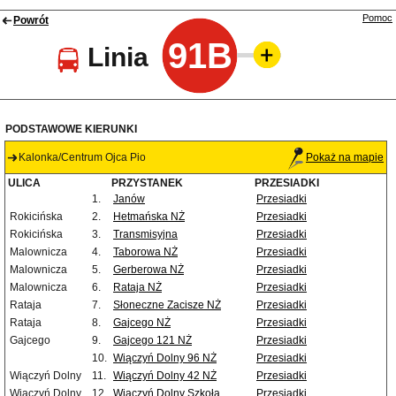
Pomoc
Powrót
91B
Linia
PODSTAWOWE KIERUNKI
Kalonka/Centrum Ojca Pio
Pokaż na mapie
ULICA
PRZYSTANEK
PRZESIADKI
1.
Janów
Przesiadki
Rokicińska
2.
Hetmańska NŻ
Przesiadki
Rokicińska
3.
Transmisyjna
Przesiadki
Malownicza
4.
Taborowa NŻ
Przesiadki
Malownicza
5.
Gerberowa NŻ
Przesiadki
Malownicza
6.
Rataja NŻ
Przesiadki
Rataja
7.
Słoneczne Zacisze NŻ
Przesiadki
Rataja
8.
Gajcego NŻ
Przesiadki
Gajcego
9.
Gajcego 121 NŻ
Przesiadki
10.
Wiączyń Dolny 96 NŻ
Przesiadki
Wiączyń Dolny
11.
Wiączyń Dolny 42 NŻ
Przesiadki
Wiączyń Dolny
12.
Wiączyń Dolny Szkoła
Przesiadki