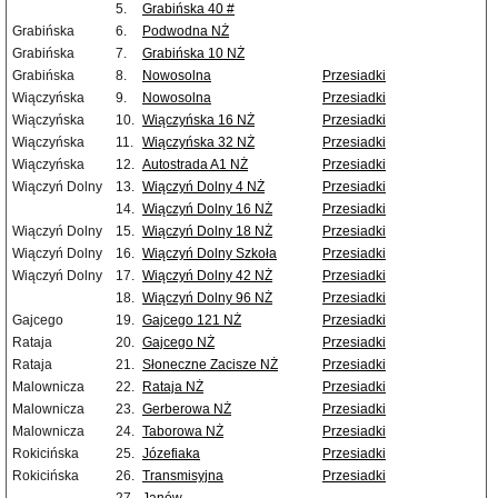
5.
Grabińska 40 #
Grabińska
6.
Podwodna NŻ
Grabińska
7.
Grabińska 10 NŻ
Grabińska
8.
Nowosolna
Przesiadki
Wiączyńska
9.
Nowosolna
Przesiadki
Wiączyńska
10.
Wiączyńska 16 NŻ
Przesiadki
Wiączyńska
11.
Wiączyńska 32 NŻ
Przesiadki
Wiączyńska
12.
Autostrada A1 NŻ
Przesiadki
Wiączyń Dolny
13.
Wiączyń Dolny 4 NŻ
Przesiadki
14.
Wiączyń Dolny 16 NŻ
Przesiadki
Wiączyń Dolny
15.
Wiączyń Dolny 18 NŻ
Przesiadki
Wiączyń Dolny
16.
Wiączyń Dolny Szkoła
Przesiadki
Wiączyń Dolny
17.
Wiączyń Dolny 42 NŻ
Przesiadki
18.
Wiączyń Dolny 96 NŻ
Przesiadki
Gajcego
19.
Gajcego 121 NŻ
Przesiadki
Rataja
20.
Gajcego NŻ
Przesiadki
Rataja
21.
Słoneczne Zacisze NŻ
Przesiadki
Malownicza
22.
Rataja NŻ
Przesiadki
Malownicza
23.
Gerberowa NŻ
Przesiadki
Malownicza
24.
Taborowa NŻ
Przesiadki
Rokicińska
25.
Józefiaka
Przesiadki
Rokicińska
26.
Transmisyjna
Przesiadki