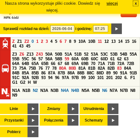
Nasza strona wykorzystuje pliki cookie. Dowiedz się
więcej
x
#
więcej.
Sprawdź rozkład na dzień:
i godzinę:
Z
Z1
Z2
0
1
2
3
4
5
6
7
8
9
10A
10B
11
12
13
14
15
16
41
43
45
Z3
Z6
Z13
Z43
50A
50B
51A
51B
52
53A
53C
53B
54B
55A
55B
55C
56
57
58A
58B
59
60A
60B
60C
60D
61
62
63
64A
64B
65A
65B
66
67
68
69A
69B
70
71A
71B
72A
72B
73
75A
75B
76
77
78
80A
80B
81A
81B
82A
82B
83
84A
84B
85A
85B
86
87A
87B
88A
88B
88C
88D
89
90
91A
91B
91C
92A
92B
93
94
96
97A
97B
99
100
101
201
202
6.
F1
G1
G2
H
W
N1A
N1B
N2
N3A
N3B
N4A
N4B
N5A
N5B
N6
N7A
N7B
N8
N9
Linie
Zmiany
Utrudnienia
Przystanki
Połączenia
Schematy
Pobierz