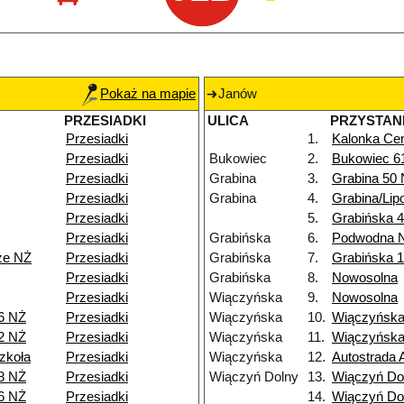
Pokaż na mapie
Janów
PRZESIADKI
ULICA
PRZYSTAN
Przesiadki
1.
Kalonka Cen
Przesiadki
Bukowiec
2.
Bukowiec 6
Przesiadki
Grabina
3.
Grabina 50
Przesiadki
Grabina
4.
Grabina/Lip
Przesiadki
5.
Grabińska 4
Przesiadki
Grabińska
6.
Podwodna 
ze NŻ
Przesiadki
Grabińska
7.
Grabińska 
Przesiadki
Grabińska
8.
Nowosolna
Przesiadki
Wiączyńska
9.
Nowosolna
6 NŻ
Przesiadki
Wiączyńska
10.
Wiączyńska
2 NŻ
Przesiadki
Wiączyńska
11.
Wiączyńska
zkoła
Przesiadki
Wiączyńska
12.
Autostrada 
8 NŻ
Przesiadki
Wiączyń Dolny
13.
Wiączyń Do
6 NŻ
Przesiadki
14.
Wiączyń Do