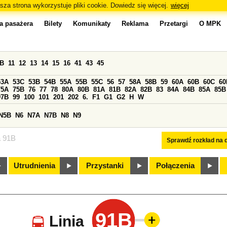
sza strona wykorzystuje pliki cookie. Dowiedz się więcej.
więcej
a pasażera
Bilety
Komunikaty
Reklama
Przetargi
O MPK
0B
11
12
13
14
15
16
41
43
45
53A
53C
53B
54B
55A
55B
55C
56
57
58A
58B
59
60A
60B
60C
60
75A
75B
76
77
78
80A
80B
81A
81B
82A
82B
83
84A
84B
85A
85B
97B
99
100
101
201
202
6.
F1
G1
G2
H
W
N5B
N6
N7A
N7B
N8
N9
a 91B
Sprawdź rozkład na d
Utrudnienia
Przystanki
Połączenia
91B
Linia