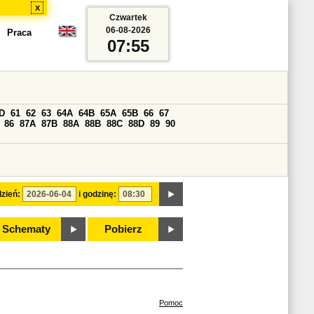
x
Czwartek
06-08-2026
Praca
07:55
D
61
62
63
64A
64B
65A
65B
66
67
86
87A
87B
88A
88B
88C
88D
89
90
zień:
i godzinę:
Schematy
Pobierz
Pomoc