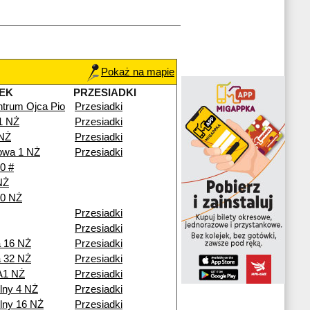
Pokaż na mapie
EK
PRZESIADKI
trum Ojca Pio
Przesiadki
1 NŻ
Przesiadki
 NŻ
Przesiadki
owa 1 NŻ
Przesiadki
0 #
NŻ
10 NŻ
Przesiadki
Przesiadki
 16 NŻ
Przesiadki
 32 NŻ
Przesiadki
A1 NŻ
Przesiadki
lny 4 NŻ
Przesiadki
lny 16 NŻ
Przesiadki