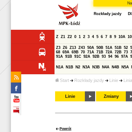
Na
Rozkłady jazdy
Dl
Z
Z1
Z2
0
1
2
3
4
5
6
7
8
9
10A
1
Z3
Z6
Z13
Z43
50A
50B
51A
51B
52
68
69A
69B
70
71A
71B
72A
72B
73
91A
91B
91C
92A
92B
93
94
96
97A
N1A
N1B
N2
N3A
N3B
N4A
N4B
N5A
Start
Rozkłady jazdy
Linie
Lini
Linie
Zmiany
Powrót