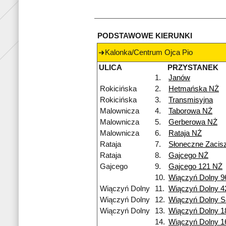
PODSTAWOWE KIERUNKI
Kalonka/Centrum Ojca Pio
ULICA
PRZYSTANEK
1.
Janów
Rokicińska
2.
Hetmańska NŻ
Rokicińska
3.
Transmisyjna
Malownicza
4.
Taborowa NŻ
Malownicza
5.
Gerberowa NŻ
Malownicza
6.
Rataja NŻ
Rataja
7.
Słoneczne Zacis
Rataja
8.
Gajcego NŻ
Gajcego
9.
Gajcego 121 NŻ
10.
Wiączyń Dolny 9
Wiączyń Dolny
11.
Wiączyń Dolny 4
Wiączyń Dolny
12.
Wiączyń Dolny S
Wiączyń Dolny
13.
Wiączyń Dolny 1
14.
Wiączyń Dolny 1