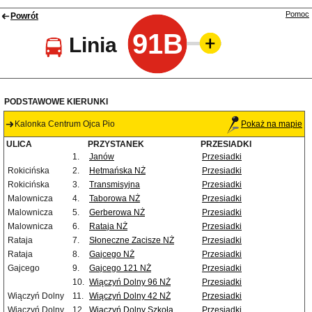
Pomoc
Powrót
91B
Linia
PODSTAWOWE KIERUNKI
Kalonka Centrum Ojca Pio
Pokaż na mapie
ULICA
PRZYSTANEK
PRZESIADKI
1.
Janów
Przesiadki
Rokicińska
2.
Hetmańska NŻ
Przesiadki
Rokicińska
3.
Transmisyjna
Przesiadki
Malownicza
4.
Taborowa NŻ
Przesiadki
Malownicza
5.
Gerberowa NŻ
Przesiadki
Malownicza
6.
Rataja NŻ
Przesiadki
Rataja
7.
Słoneczne Zacisze NŻ
Przesiadki
Rataja
8.
Gajcego NŻ
Przesiadki
Gajcego
9.
Gajcego 121 NŻ
Przesiadki
10.
Wiączyń Dolny 96 NŻ
Przesiadki
Wiączyń Dolny
11.
Wiączyń Dolny 42 NŻ
Przesiadki
Wiączyń Dolny
12.
Wiączyń Dolny Szkoła
Przesiadki