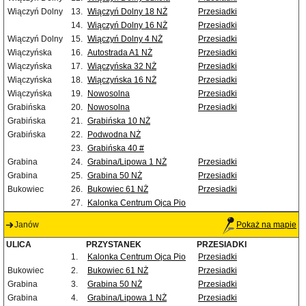
Wiączyń Dolny
13.
Wiączyń Dolny 18 NŻ
Przesiadki
14.
Wiączyń Dolny 16 NŻ
Przesiadki
Wiączyń Dolny
15.
Wiączyń Dolny 4 NŻ
Przesiadki
Wiączyńska
16.
Autostrada A1 NŻ
Przesiadki
Wiączyńska
17.
Wiączyńska 32 NŻ
Przesiadki
Wiączyńska
18.
Wiączyńska 16 NŻ
Przesiadki
Wiączyńska
19.
Nowosolna
Przesiadki
Grabińska
20.
Nowosolna
Przesiadki
Grabińska
21.
Grabińska 10 NŻ
Grabińska
22.
Podwodna NŻ
23.
Grabińska 40 #
Grabina
24.
Grabina/Lipowa 1 NŻ
Przesiadki
Grabina
25.
Grabina 50 NŻ
Przesiadki
Bukowiec
26.
Bukowiec 61 NŻ
Przesiadki
27.
Kalonka Centrum Ojca Pio
Janów
Pokaż na mapie
ULICA
PRZYSTANEK
PRZESIADKI
1.
Kalonka Centrum Ojca Pio
Przesiadki
Bukowiec
2.
Bukowiec 61 NŻ
Przesiadki
Grabina
3.
Grabina 50 NŻ
Przesiadki
Grabina
4.
Grabina/Lipowa 1 NŻ
Przesiadki