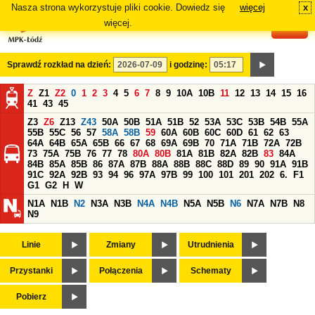
Nasza strona wykorzystuje pliki cookie. Dowiedz się
więcej
x
#
więcej.
Sprawdź rozkład na dzień:
i godzinę:
Z
Z1
Z2
0
1
2
3
4
5
6
7
8
9
10A
10B
11
12
13
14
15
16
41
43
45
Z3
Z6
Z13
Z43
50A
50B
51A
51B
52
53A
53C
53B
54B
55A
55B
55C
56
57
58A
58B
59
60A
60B
60C
60D
61
62
63
64A
64B
65A
65B
66
67
68
69A
69B
70
71A
71B
72A
72B
73
75A
75B
76
77
78
80A
80B
81A
81B
82A
82B
83
84A
84B
85A
85B
86
87A
87B
88A
88B
88C
88D
89
90
91A
91B
91C
92A
92B
93
94
96
97A
97B
99
100
101
201
202
6.
F1
G1
G2
H
W
N1A
N1B
N2
N3A
N3B
N4A
N4B
N5A
N5B
N6
N7A
N7B
N8
N9
Linie
Zmiany
Utrudnienia
Przystanki
Połączenia
Schematy
Pobierz