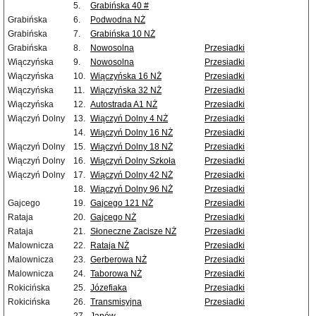
5.
Grabińska 40 #
Grabińska
6.
Podwodna NŻ
Grabińska
7.
Grabińska 10 NŻ
Grabińska
8.
Nowosolna
Przesiadki
Wiączyńska
9.
Nowosolna
Przesiadki
Wiączyńska
10.
Wiączyńska 16 NŻ
Przesiadki
Wiączyńska
11.
Wiączyńska 32 NŻ
Przesiadki
Wiączyńska
12.
Autostrada A1 NŻ
Przesiadki
Wiączyń Dolny
13.
Wiączyń Dolny 4 NŻ
Przesiadki
14.
Wiączyń Dolny 16 NŻ
Przesiadki
Wiączyń Dolny
15.
Wiączyń Dolny 18 NŻ
Przesiadki
Wiączyń Dolny
16.
Wiączyń Dolny Szkoła
Przesiadki
Wiączyń Dolny
17.
Wiączyń Dolny 42 NŻ
Przesiadki
18.
Wiączyń Dolny 96 NŻ
Przesiadki
Gajcego
19.
Gajcego 121 NŻ
Przesiadki
Rataja
20.
Gajcego NŻ
Przesiadki
Rataja
21.
Słoneczne Zacisze NŻ
Przesiadki
Malownicza
22.
Rataja NŻ
Przesiadki
Malownicza
23.
Gerberowa NŻ
Przesiadki
Malownicza
24.
Taborowa NŻ
Przesiadki
Rokicińska
25.
Józefiaka
Przesiadki
Rokicińska
26.
Transmisyjna
Przesiadki