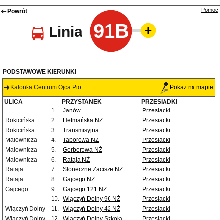
Pomoc
Powrót
91B
Linia
PODSTAWOWE KIERUNKI
Kalonka Centrum Ojca Pio
Pokaż na mapie
ULICA
PRZYSTANEK
PRZESIADKI
1.
Janów
Przesiadki
Rokicińska
2.
Hetmańska NŻ
Przesiadki
Rokicińska
3.
Transmisyjna
Przesiadki
Malownicza
4.
Taborowa NŻ
Przesiadki
Malownicza
5.
Gerberowa NŻ
Przesiadki
Malownicza
6.
Rataja NŻ
Przesiadki
Rataja
7.
Słoneczne Zacisze NŻ
Przesiadki
Rataja
8.
Gajcego NŻ
Przesiadki
Gajcego
9.
Gajcego 121 NŻ
Przesiadki
10.
Wiączyń Dolny 96 NŻ
Przesiadki
Wiączyń Dolny
11.
Wiączyń Dolny 42 NŻ
Przesiadki
Wiączyń Dolny
12.
Wiączyń Dolny Szkoła
Przesiadki