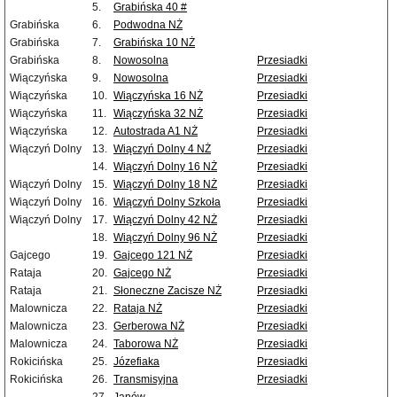
5.
Grabińska 40 #
Grabińska
6.
Podwodna NŻ
Grabińska
7.
Grabińska 10 NŻ
Grabińska
8.
Nowosolna
Przesiadki
Wiączyńska
9.
Nowosolna
Przesiadki
Wiączyńska
10.
Wiączyńska 16 NŻ
Przesiadki
Wiączyńska
11.
Wiączyńska 32 NŻ
Przesiadki
Wiączyńska
12.
Autostrada A1 NŻ
Przesiadki
Wiączyń Dolny
13.
Wiączyń Dolny 4 NŻ
Przesiadki
14.
Wiączyń Dolny 16 NŻ
Przesiadki
Wiączyń Dolny
15.
Wiączyń Dolny 18 NŻ
Przesiadki
Wiączyń Dolny
16.
Wiączyń Dolny Szkoła
Przesiadki
Wiączyń Dolny
17.
Wiączyń Dolny 42 NŻ
Przesiadki
18.
Wiączyń Dolny 96 NŻ
Przesiadki
Gajcego
19.
Gajcego 121 NŻ
Przesiadki
Rataja
20.
Gajcego NŻ
Przesiadki
Rataja
21.
Słoneczne Zacisze NŻ
Przesiadki
Malownicza
22.
Rataja NŻ
Przesiadki
Malownicza
23.
Gerberowa NŻ
Przesiadki
Malownicza
24.
Taborowa NŻ
Przesiadki
Rokicińska
25.
Józefiaka
Przesiadki
Rokicińska
26.
Transmisyjna
Przesiadki