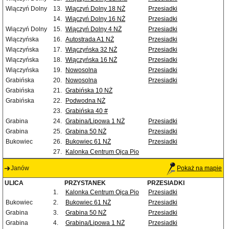
Wiączyń Dolny
13.
Wiączyń Dolny 18 NŻ
Przesiadki
14.
Wiączyń Dolny 16 NŻ
Przesiadki
Wiączyń Dolny
15.
Wiączyń Dolny 4 NŻ
Przesiadki
Wiączyńska
16.
Autostrada A1 NŻ
Przesiadki
Wiączyńska
17.
Wiączyńska 32 NŻ
Przesiadki
Wiączyńska
18.
Wiączyńska 16 NŻ
Przesiadki
Wiączyńska
19.
Nowosolna
Przesiadki
Grabińska
20.
Nowosolna
Przesiadki
Grabińska
21.
Grabińska 10 NŻ
Grabińska
22.
Podwodna NŻ
23.
Grabińska 40 #
Grabina
24.
Grabina/Lipowa 1 NŻ
Przesiadki
Grabina
25.
Grabina 50 NŻ
Przesiadki
Bukowiec
26.
Bukowiec 61 NŻ
Przesiadki
27.
Kalonka Centrum Ojca Pio
Janów
Pokaż na mapie
ULICA
PRZYSTANEK
PRZESIADKI
1.
Kalonka Centrum Ojca Pio
Przesiadki
Bukowiec
2.
Bukowiec 61 NŻ
Przesiadki
Grabina
3.
Grabina 50 NŻ
Przesiadki
Grabina
4.
Grabina/Lipowa 1 NŻ
Przesiadki