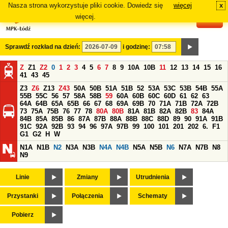
Nasza strona wykorzystuje pliki cookie. Dowiedz się
więcej
x
#
więcej.
Sprawdź rozkład na dzień:
i godzinę:
Z
Z1
Z2
0
1
2
3
4
5
6
7
8
9
10A
10B
11
12
13
14
15
16
41
43
45
Z3
Z6
Z13
Z43
50A
50B
51A
51B
52
53A
53C
53B
54B
55A
55B
55C
56
57
58A
58B
59
60A
60B
60C
60D
61
62
63
64A
64B
65A
65B
66
67
68
69A
69B
70
71A
71B
72A
72B
73
75A
75B
76
77
78
80A
80B
81A
81B
82A
82B
83
84A
84B
85A
85B
86
87A
87B
88A
88B
88C
88D
89
90
91A
91B
91C
92A
92B
93
94
96
97A
97B
99
100
101
201
202
6.
F1
G1
G2
H
W
N1A
N1B
N2
N3A
N3B
N4A
N4B
N5A
N5B
N6
N7A
N7B
N8
N9
Linie
Zmiany
Utrudnienia
Przystanki
Połączenia
Schematy
Pobierz