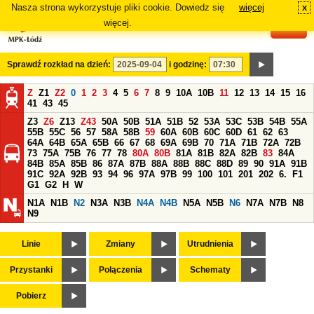
Nasza strona wykorzystuje pliki cookie. Dowiedz się
więcej
x
#
więcej.
Sprawdź rozkład na dzień:
i godzinę:
Z
Z1
Z2
0
1
2
3
4
5
6
7
8
9
10A
10B
11
12
13
14
15
16
41
43
45
Z3
Z6
Z13
Z43
50A
50B
51A
51B
52
53A
53C
53B
54B
55A
55B
55C
56
57
58A
58B
59
60A
60B
60C
60D
61
62
63
64A
64B
65A
65B
66
67
68
69A
69B
70
71A
71B
72A
72B
73
75A
75B
76
77
78
80A
80B
81A
81B
82A
82B
83
84A
84B
85A
85B
86
87A
87B
88A
88B
88C
88D
89
90
91A
91B
91C
92A
92B
93
94
96
97A
97B
99
100
101
201
202
6.
F1
G1
G2
H
W
N1A
N1B
N2
N3A
N3B
N4A
N4B
N5A
N5B
N6
N7A
N7B
N8
N9
Linie
Zmiany
Utrudnienia
Przystanki
Połączenia
Schematy
Pobierz