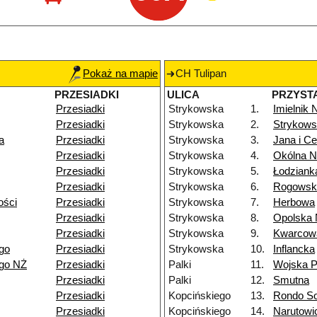
Pokaż na mapie
CH Tulipan
PRZESIADKI
ULICA
PRZYST
Przesiadki
Strykowska
1.
Imielnik
Przesiadki
Strykowska
2.
Strykows
a
Przesiadki
Strykowska
3.
Jana i Ce
Przesiadki
Strykowska
4.
Okólna 
Przesiadki
Strykowska
5.
Łodziank
Przesiadki
Strykowska
6.
Rogowsk
ości
Przesiadki
Strykowska
7.
Herbowa
Przesiadki
Strykowska
8.
Opolska
Przesiadki
Strykowska
9.
Kwarcow
go
Przesiadki
Strykowska
10.
Inflancka
ego NŻ
Przesiadki
Palki
11.
Wojska P
Przesiadki
Palki
12.
Smutna
Przesiadki
Kopcińskiego
13.
Rondo So
Przesiadki
Kopcińskiego
14.
Narutowi