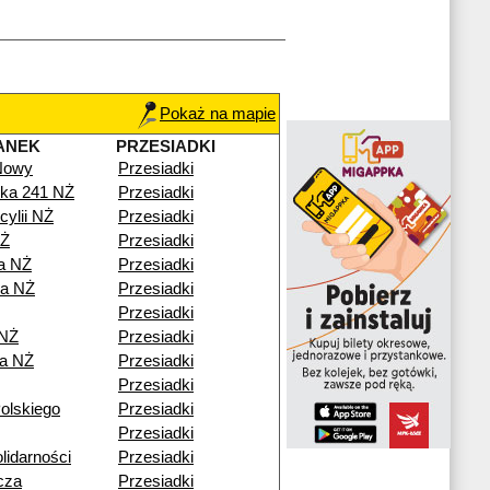
Pokaż na mapie
ANEK
PRZESIADKI
 Nowy
Przesiadki
ka 241 NŻ
Przesiadki
cylii NŻ
Przesiadki
NŻ
Przesiadki
a NŻ
Przesiadki
a NŻ
Przesiadki
Przesiadki
 NŻ
Przesiadki
a NŻ
Przesiadki
Przesiadki
olskiego
Przesiadki
Przesiadki
lidarności
Przesiadki
cza
Przesiadki