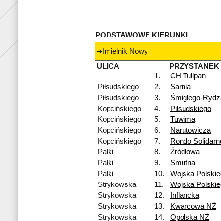
PODSTAWOWE KIERUNKI
Imielnik Nowy
ULICA
PRZYSTANEK
1.
CH Tulipan
Piłsudskiego
2.
Sarnia
Piłsudskiego
3.
Śmigłego-Rydz
Kopcińskiego
4.
Piłsudskiego
Kopcińskiego
5.
Tuwima
Kopcińskiego
6.
Narutowicza
Kopcińskiego
7.
Rondo Solidarn
Palki
8.
Źródłowa
Palki
9.
Smutna
Palki
10.
Wojska Polskie
Strykowska
11.
Wojska Polski
Strykowska
12.
Inflancka
Strykowska
13.
Kwarcowa NŻ
Strykowska
14.
Opolska NŻ