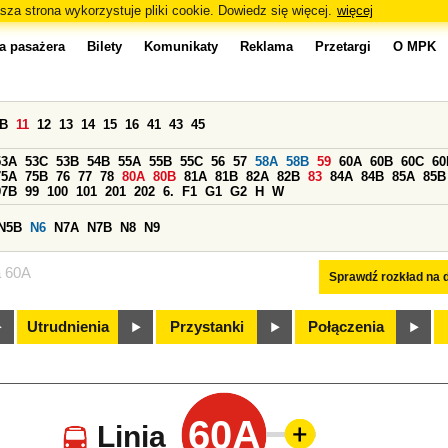
sza strona wykorzystuje pliki cookie. Dowiedz się więcej.
więcej
a pasażera
Bilety
Komunikaty
Reklama
Przetargi
O MPK
0B
11
12
13
14
15
16
41
43
45
53A
53C
53B
54B
55A
55B
55C
56
57
58A
58B
59
60A
60B
60C
60
75A
75B
76
77
78
80A
80B
81A
81B
82A
82B
83
84A
84B
85A
85B
97B
99
100
101
201
202
6.
F1
G1
G2
H
W
N5B
N6
N7A
N7B
N8
N9
a 60A
Sprawdź rozkład na d
Utrudnienia
Przystanki
Połączenia
60A
Linia