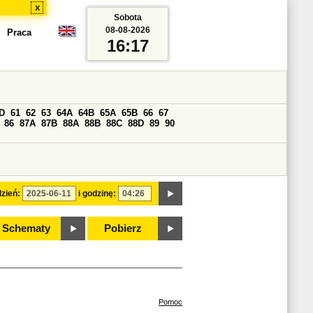
x
Sobota
08-08-2026
Praca
16:17
D
61
62
63
64A
64B
65A
65B
66
67
86
87A
87B
88A
88B
88C
88D
89
90
zień:
i godzinę:
Schematy
Pobierz
Pomoc