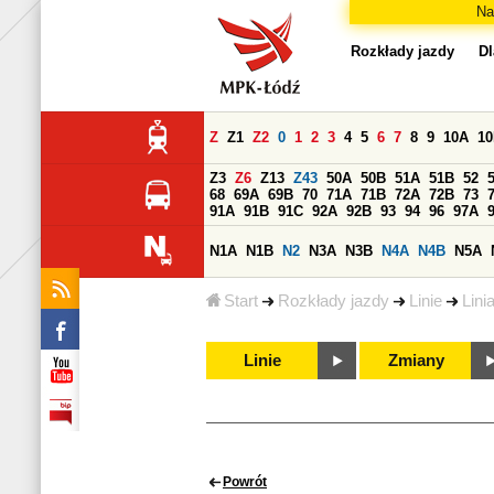
Na
Rozkłady jazdy
Dl
Z
Z1
Z2
0
1
2
3
4
5
6
7
8
9
10A
1
Z3
Z6
Z13
Z43
50A
50B
51A
51B
52
68
69A
69B
70
71A
71B
72A
72B
73
91A
91B
91C
92A
92B
93
94
96
97A
N1A
N1B
N2
N3A
N3B
N4A
N4B
N5A
Start
Rozkłady jazdy
Linie
Lini
Linie
Zmiany
Powrót