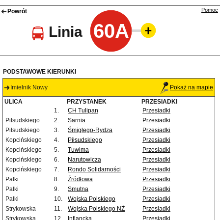
Pomoc
Powrót
60A
Linia
PODSTAWOWE KIERUNKI
Imielnik Nowy
Pokaż na mapie
ULICA
PRZYSTANEK
PRZESIADKI
1.
CH Tulipan
Przesiadki
Piłsudskiego
2.
Sarnia
Przesiadki
Piłsudskiego
3.
Śmigłego-Rydza
Przesiadki
Kopcińskiego
4.
Piłsudskiego
Przesiadki
Kopcińskiego
5.
Tuwima
Przesiadki
Kopcińskiego
6.
Narutowicza
Przesiadki
Kopcińskiego
7.
Rondo Solidarności
Przesiadki
Palki
8.
Źródłowa
Przesiadki
Palki
9.
Smutna
Przesiadki
Palki
10.
Wojska Polskiego
Przesiadki
Strykowska
11.
Wojska Polskiego NŻ
Przesiadki
Strykowska
12.
Inflancka
Przesiadki