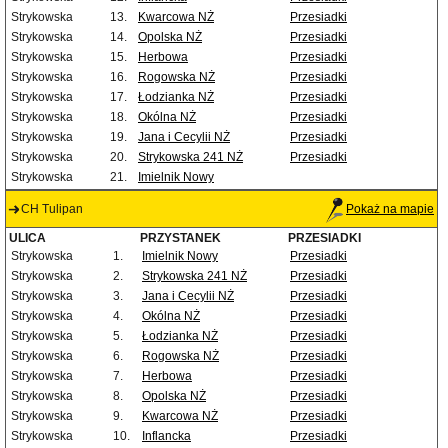
Strykowska
13.
Kwarcowa NŻ
Przesiadki
Strykowska
14.
Opolska NŻ
Przesiadki
Strykowska
15.
Herbowa
Przesiadki
Strykowska
16.
Rogowska NŻ
Przesiadki
Strykowska
17.
Łodzianka NŻ
Przesiadki
Strykowska
18.
Okólna NŻ
Przesiadki
Strykowska
19.
Jana i Cecylii NŻ
Przesiadki
Strykowska
20.
Strykowska 241 NŻ
Przesiadki
Strykowska
21.
Imielnik Nowy
CH Tulipan
Pokaż na mapie
ULICA
PRZYSTANEK
PRZESIADKI
Strykowska
1.
Imielnik Nowy
Przesiadki
Strykowska
2.
Strykowska 241 NŻ
Przesiadki
Strykowska
3.
Jana i Cecylii NŻ
Przesiadki
Strykowska
4.
Okólna NŻ
Przesiadki
Strykowska
5.
Łodzianka NŻ
Przesiadki
Strykowska
6.
Rogowska NŻ
Przesiadki
Strykowska
7.
Herbowa
Przesiadki
Strykowska
8.
Opolska NŻ
Przesiadki
Strykowska
9.
Kwarcowa NŻ
Przesiadki
Strykowska
10.
Inflancka
Przesiadki