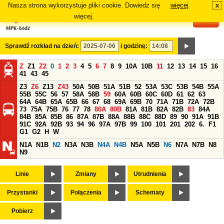
Nasza strona wykorzystuje pliki cookie. Dowiedz się
więcej
x
#
więcej.
Sprawdź rozkład na dzień:
i godzinę:
Z
Z1
Z2
0
1
2
3
4
5
6
7
8
9
10A
10B
11
12
13
14
15
16
41
43
45
Z3
Z6
Z13
Z43
50A
50B
51A
51B
52
53A
53C
53B
54B
55A
55B
55C
56
57
58A
58B
59
60A
60B
60C
60D
61
62
63
64A
64B
65A
65B
66
67
68
69A
69B
70
71A
71B
72A
72B
73
75A
75B
76
77
78
80A
80B
81A
81B
82A
82B
83
84A
84B
85A
85B
86
87A
87B
88A
88B
88C
88D
89
90
91A
91B
91C
92A
92B
93
94
96
97A
97B
99
100
101
201
202
6.
F1
G1
G2
H
W
N1A
N1B
N2
N3A
N3B
N4A
N4B
N5A
N5B
N6
N7A
N7B
N8
N9
Linie
Zmiany
Utrudnienia
Przystanki
Połączenia
Schematy
Pobierz