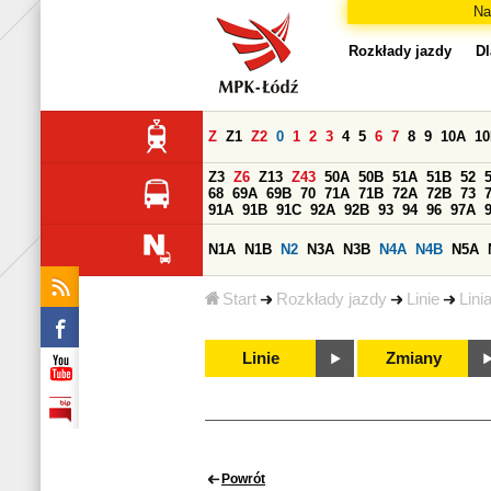
Na
Rozkłady jazdy
Dl
Z
Z1
Z2
0
1
2
3
4
5
6
7
8
9
10A
1
Z3
Z6
Z13
Z43
50A
50B
51A
51B
52
68
69A
69B
70
71A
71B
72A
72B
73
91A
91B
91C
92A
92B
93
94
96
97A
N1A
N1B
N2
N3A
N3B
N4A
N4B
N5A
Start
Rozkłady jazdy
Linie
Lini
Linie
Zmiany
Powrót