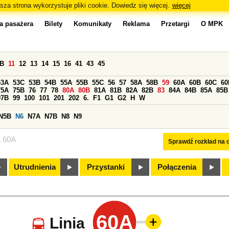
sza strona wykorzystuje pliki cookie. Dowiedz się więcej.
więcej
a pasażera
Bilety
Komunikaty
Reklama
Przetargi
O MPK
0B
11
12
13
14
15
16
41
43
45
53A
53C
53B
54B
55A
55B
55C
56
57
58A
58B
59
60A
60B
60C
60
75A
75B
76
77
78
80A
80B
81A
81B
82A
82B
83
84A
84B
85A
85B
97B
99
100
101
201
202
6.
F1
G1
G2
H
W
N5B
N6
N7A
N7B
N8
N9
a 60A
Sprawdź rozkład na d
Utrudnienia
Przystanki
Połączenia
60A
Linia