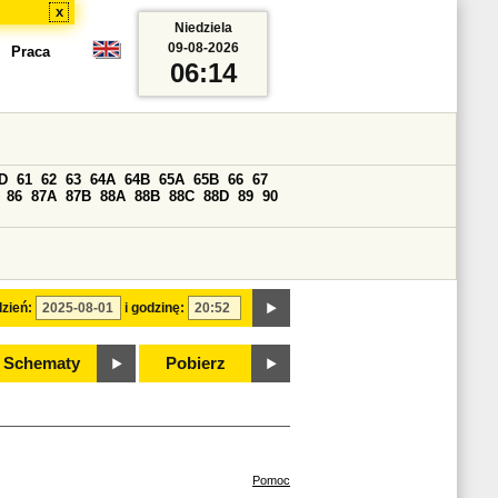
x
Niedziela
09-08-2026
Praca
06:14
D
61
62
63
64A
64B
65A
65B
66
67
86
87A
87B
88A
88B
88C
88D
89
90
zień:
i godzinę:
Schematy
Pobierz
Pomoc