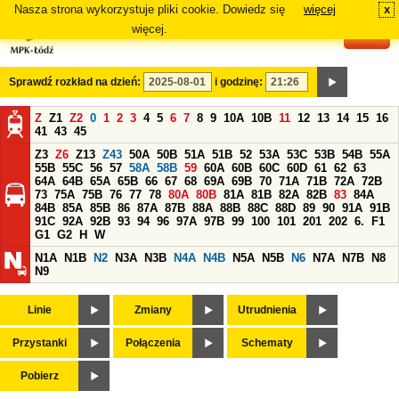
Nasza strona wykorzystuje pliki cookie. Dowiedz się
więcej
x
#
więcej.
Sprawdź rozkład na dzień:
i godzinę:
Z
Z1
Z2
0
1
2
3
4
5
6
7
8
9
10A
10B
11
12
13
14
15
16
41
43
45
Z3
Z6
Z13
Z43
50A
50B
51A
51B
52
53A
53C
53B
54B
55A
55B
55C
56
57
58A
58B
59
60A
60B
60C
60D
61
62
63
64A
64B
65A
65B
66
67
68
69A
69B
70
71A
71B
72A
72B
73
75A
75B
76
77
78
80A
80B
81A
81B
82A
82B
83
84A
84B
85A
85B
86
87A
87B
88A
88B
88C
88D
89
90
91A
91B
91C
92A
92B
93
94
96
97A
97B
99
100
101
201
202
6.
F1
G1
G2
H
W
N1A
N1B
N2
N3A
N3B
N4A
N4B
N5A
N5B
N6
N7A
N7B
N8
N9
Linie
Zmiany
Utrudnienia
Przystanki
Połączenia
Schematy
Pobierz