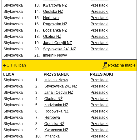
Strykowska
13.
Kwarcowa NŻ
Przesiadki
Strykowska
14.
Opolska NŻ
Przesiadki
Strykowska
15.
Herbowa
Przesiadki
Strykowska
16.
Rogowska NŻ
Przesiadki
Strykowska
17.
Łodzianka NŻ
Przesiadki
Strykowska
18.
Okólna NŻ
Przesiadki
Strykowska
19.
Jana i Cecylii NŻ
Przesiadki
Strykowska
20.
Strykowska 241 NŻ
Przesiadki
Strykowska
21.
Imielnik Nowy
CH Tulipan
Pokaż na mapie
ULICA
PRZYSTANEK
PRZESIADKI
Strykowska
1.
Imielnik Nowy
Przesiadki
Strykowska
2.
Strykowska 241 NŻ
Przesiadki
Strykowska
3.
Jana i Cecylii NŻ
Przesiadki
Strykowska
4.
Okólna NŻ
Przesiadki
Strykowska
5.
Łodzianka NŻ
Przesiadki
Strykowska
6.
Rogowska NŻ
Przesiadki
Strykowska
7.
Herbowa
Przesiadki
Strykowska
8.
Opolska NŻ
Przesiadki
Strykowska
9.
Kwarcowa NŻ
Przesiadki
Strykowska
10.
Inflancka
Przesiadki