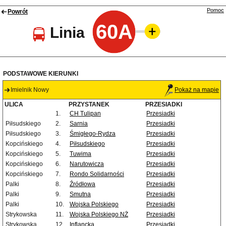
Pomoc
Powrót
60A
Linia
PODSTAWOWE KIERUNKI
Imielnik Nowy
Pokaż na mapie
ULICA
PRZYSTANEK
PRZESIADKI
1.
CH Tulipan
Przesiadki
Piłsudskiego
2.
Sarnia
Przesiadki
Piłsudskiego
3.
Śmigłego-Rydza
Przesiadki
Kopcińskiego
4.
Piłsudskiego
Przesiadki
Kopcińskiego
5.
Tuwima
Przesiadki
Kopcińskiego
6.
Narutowicza
Przesiadki
Kopcińskiego
7.
Rondo Solidarności
Przesiadki
Palki
8.
Źródłowa
Przesiadki
Palki
9.
Smutna
Przesiadki
Palki
10.
Wojska Polskiego
Przesiadki
Strykowska
11.
Wojska Polskiego NŻ
Przesiadki
Strykowska
12.
Inflancka
Przesiadki