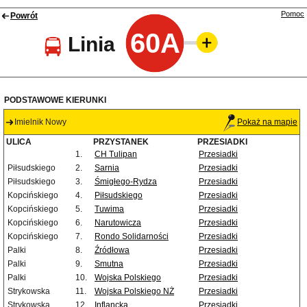
Pomoc
Powrót
60A
Linia
PODSTAWOWE KIERUNKI
Imielnik Nowy
Pokaż na mapie
ULICA
PRZYSTANEK
PRZESIADKI
1.
CH Tulipan
Przesiadki
Piłsudskiego
2.
Sarnia
Przesiadki
Piłsudskiego
3.
Śmigłego-Rydza
Przesiadki
Kopcińskiego
4.
Piłsudskiego
Przesiadki
Kopcińskiego
5.
Tuwima
Przesiadki
Kopcińskiego
6.
Narutowicza
Przesiadki
Kopcińskiego
7.
Rondo Solidarności
Przesiadki
Palki
8.
Źródłowa
Przesiadki
Palki
9.
Smutna
Przesiadki
Palki
10.
Wojska Polskiego
Przesiadki
Strykowska
11.
Wojska Polskiego NŻ
Przesiadki
Strykowska
12.
Inflancka
Przesiadki