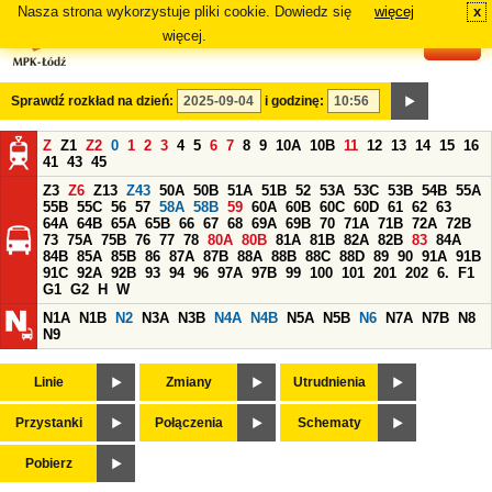
Nasza strona wykorzystuje pliki cookie. Dowiedz się
więcej
x
#
więcej.
Sprawdź rozkład na dzień:
i godzinę:
Z
Z1
Z2
0
1
2
3
4
5
6
7
8
9
10A
10B
11
12
13
14
15
16
41
43
45
Z3
Z6
Z13
Z43
50A
50B
51A
51B
52
53A
53C
53B
54B
55A
55B
55C
56
57
58A
58B
59
60A
60B
60C
60D
61
62
63
64A
64B
65A
65B
66
67
68
69A
69B
70
71A
71B
72A
72B
73
75A
75B
76
77
78
80A
80B
81A
81B
82A
82B
83
84A
84B
85A
85B
86
87A
87B
88A
88B
88C
88D
89
90
91A
91B
91C
92A
92B
93
94
96
97A
97B
99
100
101
201
202
6.
F1
G1
G2
H
W
N1A
N1B
N2
N3A
N3B
N4A
N4B
N5A
N5B
N6
N7A
N7B
N8
N9
Linie
Zmiany
Utrudnienia
Przystanki
Połączenia
Schematy
Pobierz