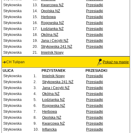
Strykowska
13.
Kwarcowa NŻ
Przesiadki
Strykowska
14.
Opolska NŻ
Przesiadki
Strykowska
15.
Herbowa
Przesiadki
Strykowska
16.
Rogowska NŻ
Przesiadki
Strykowska
17.
Łodzianka NŻ
Przesiadki
Strykowska
18.
Okólna NŻ
Przesiadki
Strykowska
19.
Jana i Cecylii NŻ
Przesiadki
Strykowska
20.
Strykowska 241 NŻ
Przesiadki
Strykowska
21.
Imielnik Nowy
CH Tulipan
Pokaż na mapie
ULICA
PRZYSTANEK
PRZESIADKI
Strykowska
1.
Imielnik Nowy
Przesiadki
Strykowska
2.
Strykowska 241 NŻ
Przesiadki
Strykowska
3.
Jana i Cecylii NŻ
Przesiadki
Strykowska
4.
Okólna NŻ
Przesiadki
Strykowska
5.
Łodzianka NŻ
Przesiadki
Strykowska
6.
Rogowska NŻ
Przesiadki
Strykowska
7.
Herbowa
Przesiadki
Strykowska
8.
Opolska NŻ
Przesiadki
Strykowska
9.
Kwarcowa NŻ
Przesiadki
Strykowska
10.
Inflancka
Przesiadki