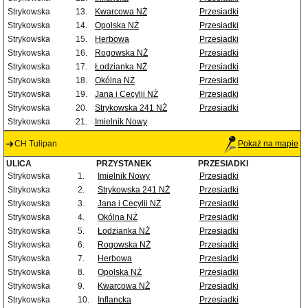
Strykowska
13.
Kwarcowa NŻ
Przesiadki
Strykowska
14.
Opolska NŻ
Przesiadki
Strykowska
15.
Herbowa
Przesiadki
Strykowska
16.
Rogowska NŻ
Przesiadki
Strykowska
17.
Łodzianka NŻ
Przesiadki
Strykowska
18.
Okólna NŻ
Przesiadki
Strykowska
19.
Jana i Cecylii NŻ
Przesiadki
Strykowska
20.
Strykowska 241 NŻ
Przesiadki
Strykowska
21.
Imielnik Nowy
CH Tulipan
Pokaż na mapie
ULICA
PRZYSTANEK
PRZESIADKI
Strykowska
1.
Imielnik Nowy
Przesiadki
Strykowska
2.
Strykowska 241 NŻ
Przesiadki
Strykowska
3.
Jana i Cecylii NŻ
Przesiadki
Strykowska
4.
Okólna NŻ
Przesiadki
Strykowska
5.
Łodzianka NŻ
Przesiadki
Strykowska
6.
Rogowska NŻ
Przesiadki
Strykowska
7.
Herbowa
Przesiadki
Strykowska
8.
Opolska NŻ
Przesiadki
Strykowska
9.
Kwarcowa NŻ
Przesiadki
Strykowska
10.
Inflancka
Przesiadki