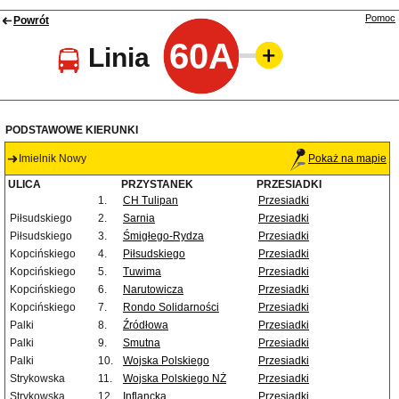
Pomoc
Powrót
60A
Linia
PODSTAWOWE KIERUNKI
Imielnik Nowy
Pokaż na mapie
ULICA
PRZYSTANEK
PRZESIADKI
1.
CH Tulipan
Przesiadki
Piłsudskiego
2.
Sarnia
Przesiadki
Piłsudskiego
3.
Śmigłego-Rydza
Przesiadki
Kopcińskiego
4.
Piłsudskiego
Przesiadki
Kopcińskiego
5.
Tuwima
Przesiadki
Kopcińskiego
6.
Narutowicza
Przesiadki
Kopcińskiego
7.
Rondo Solidarności
Przesiadki
Palki
8.
Źródłowa
Przesiadki
Palki
9.
Smutna
Przesiadki
Palki
10.
Wojska Polskiego
Przesiadki
Strykowska
11.
Wojska Polskiego NŻ
Przesiadki
Strykowska
12.
Inflancka
Przesiadki