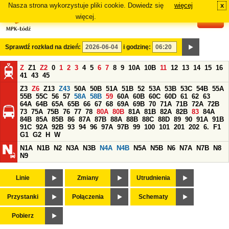
Nasza strona wykorzystuje pliki cookie. Dowiedz się
więcej
x
#
więcej.
Sprawdź rozkład na dzień:
i godzinę:
Z
Z1
Z2
0
1
2
3
4
5
6
7
8
9
10A
10B
11
12
13
14
15
16
41
43
45
Z3
Z6
Z13
Z43
50A
50B
51A
51B
52
53A
53B
53C
54B
55A
55B
55C
56
57
58A
58B
59
60A
60B
60C
60D
61
62
63
64A
64B
65A
65B
66
67
68
69A
69B
70
71A
71B
72A
72B
73
75A
75B
76
77
78
80A
80B
81A
81B
82A
82B
83
84A
84B
85A
85B
86
87A
87B
88A
88B
88C
88D
89
90
91A
91B
91C
92A
92B
93
94
96
97A
97B
99
100
101
201
202
6.
F1
G1
G2
H
W
N1A
N1B
N2
N3A
N3B
N4A
N4B
N5A
N5B
N6
N7A
N7B
N8
N9
Linie
Zmiany
Utrudnienia
Przystanki
Połączenia
Schematy
Pobierz