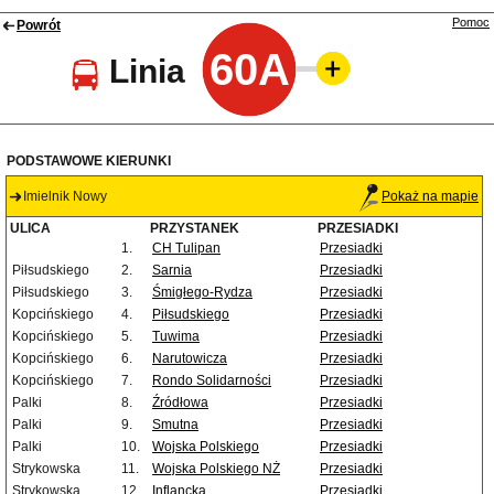
Pomoc
Powrót
60A
Linia
PODSTAWOWE KIERUNKI
Imielnik Nowy
Pokaż na mapie
ULICA
PRZYSTANEK
PRZESIADKI
1.
CH Tulipan
Przesiadki
Piłsudskiego
2.
Sarnia
Przesiadki
Piłsudskiego
3.
Śmigłego-Rydza
Przesiadki
Kopcińskiego
4.
Piłsudskiego
Przesiadki
Kopcińskiego
5.
Tuwima
Przesiadki
Kopcińskiego
6.
Narutowicza
Przesiadki
Kopcińskiego
7.
Rondo Solidarności
Przesiadki
Palki
8.
Źródłowa
Przesiadki
Palki
9.
Smutna
Przesiadki
Palki
10.
Wojska Polskiego
Przesiadki
Strykowska
11.
Wojska Polskiego NŻ
Przesiadki
Strykowska
12.
Inflancka
Przesiadki