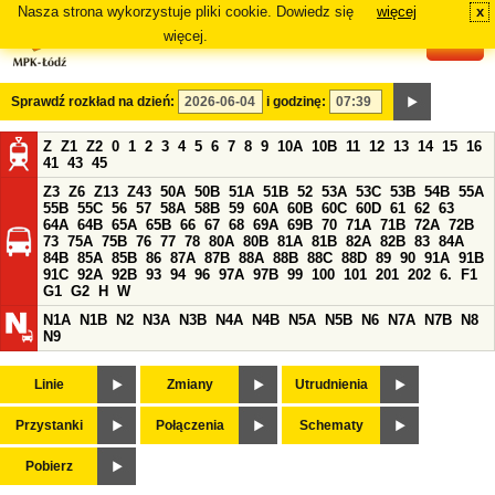
Nasza strona wykorzystuje pliki cookie. Dowiedz się
więcej
x
#
więcej.
Sprawdź rozkład na dzień:
i godzinę:
Z
Z1
Z2
0
1
2
3
4
5
6
7
8
9
10A
10B
11
12
13
14
15
16
41
43
45
Z3
Z6
Z13
Z43
50A
50B
51A
51B
52
53A
53C
53B
54B
55A
55B
55C
56
57
58A
58B
59
60A
60B
60C
60D
61
62
63
64A
64B
65A
65B
66
67
68
69A
69B
70
71A
71B
72A
72B
73
75A
75B
76
77
78
80A
80B
81A
81B
82A
82B
83
84A
84B
85A
85B
86
87A
87B
88A
88B
88C
88D
89
90
91A
91B
91C
92A
92B
93
94
96
97A
97B
99
100
101
201
202
6.
F1
G1
G2
H
W
N1A
N1B
N2
N3A
N3B
N4A
N4B
N5A
N5B
N6
N7A
N7B
N8
N9
Linie
Zmiany
Utrudnienia
Przystanki
Połączenia
Schematy
Pobierz