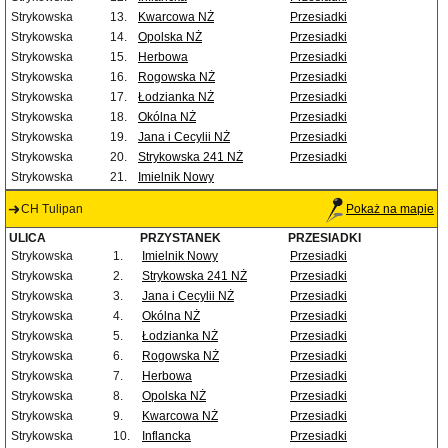
Strykowska
13.
Kwarcowa NŻ
Przesiadki
Strykowska
14.
Opolska NŻ
Przesiadki
Strykowska
15.
Herbowa
Przesiadki
Strykowska
16.
Rogowska NŻ
Przesiadki
Strykowska
17.
Łodzianka NŻ
Przesiadki
Strykowska
18.
Okólna NŻ
Przesiadki
Strykowska
19.
Jana i Cecylii NŻ
Przesiadki
Strykowska
20.
Strykowska 241 NŻ
Przesiadki
Strykowska
21.
Imielnik Nowy
CH Tulipan
Pokaż na mapie
ULICA
PRZYSTANEK
PRZESIADKI
Strykowska
1.
Imielnik Nowy
Przesiadki
Strykowska
2.
Strykowska 241 NŻ
Przesiadki
Strykowska
3.
Jana i Cecylii NŻ
Przesiadki
Strykowska
4.
Okólna NŻ
Przesiadki
Strykowska
5.
Łodzianka NŻ
Przesiadki
Strykowska
6.
Rogowska NŻ
Przesiadki
Strykowska
7.
Herbowa
Przesiadki
Strykowska
8.
Opolska NŻ
Przesiadki
Strykowska
9.
Kwarcowa NŻ
Przesiadki
Strykowska
10.
Inflancka
Przesiadki