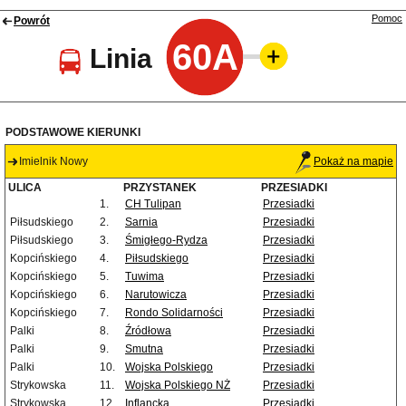
Pomoc
Powrót
60A
Linia
PODSTAWOWE KIERUNKI
Imielnik Nowy
Pokaż na mapie
ULICA
PRZYSTANEK
PRZESIADKI
1.
CH Tulipan
Przesiadki
Piłsudskiego
2.
Sarnia
Przesiadki
Piłsudskiego
3.
Śmigłego-Rydza
Przesiadki
Kopcińskiego
4.
Piłsudskiego
Przesiadki
Kopcińskiego
5.
Tuwima
Przesiadki
Kopcińskiego
6.
Narutowicza
Przesiadki
Kopcińskiego
7.
Rondo Solidarności
Przesiadki
Palki
8.
Źródłowa
Przesiadki
Palki
9.
Smutna
Przesiadki
Palki
10.
Wojska Polskiego
Przesiadki
Strykowska
11.
Wojska Polskiego NŻ
Przesiadki
Strykowska
12.
Inflancka
Przesiadki