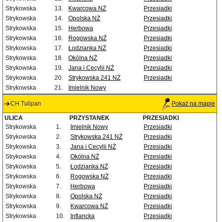
Strykowska
13.
Kwarcowa NŻ
Przesiadki
Strykowska
14.
Opolska NŻ
Przesiadki
Strykowska
15.
Herbowa
Przesiadki
Strykowska
16.
Rogowska NŻ
Przesiadki
Strykowska
17.
Łodzianka NŻ
Przesiadki
Strykowska
18.
Okólna NŻ
Przesiadki
Strykowska
19.
Jana i Cecylii NŻ
Przesiadki
Strykowska
20.
Strykowska 241 NŻ
Przesiadki
Strykowska
21.
Imielnik Nowy
CH Tulipan
Pokaż na mapie
ULICA
PRZYSTANEK
PRZESIADKI
Strykowska
1.
Imielnik Nowy
Przesiadki
Strykowska
2.
Strykowska 241 NŻ
Przesiadki
Strykowska
3.
Jana i Cecylii NŻ
Przesiadki
Strykowska
4.
Okólna NŻ
Przesiadki
Strykowska
5.
Łodzianka NŻ
Przesiadki
Strykowska
6.
Rogowska NŻ
Przesiadki
Strykowska
7.
Herbowa
Przesiadki
Strykowska
8.
Opolska NŻ
Przesiadki
Strykowska
9.
Kwarcowa NŻ
Przesiadki
Strykowska
10.
Inflancka
Przesiadki