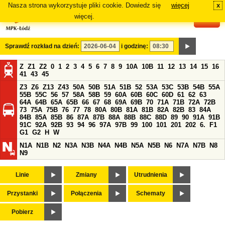
Nasza strona wykorzystuje pliki cookie. Dowiedz się
więcej
x
#
więcej.
Sprawdź rozkład na dzień:
i godzinę:
Z
Z1
Z2
0
1
2
3
4
5
6
7
8
9
10A
10B
11
12
13
14
15
16
41
43
45
Z3
Z6
Z13
Z43
50A
50B
51A
51B
52
53A
53C
53B
54B
55A
55B
55C
56
57
58A
58B
59
60A
60B
60C
60D
61
62
63
64A
64B
65A
65B
66
67
68
69A
69B
70
71A
71B
72A
72B
73
75A
75B
76
77
78
80A
80B
81A
81B
82A
82B
83
84A
84B
85A
85B
86
87A
87B
88A
88B
88C
88D
89
90
91A
91B
91C
92A
92B
93
94
96
97A
97B
99
100
101
201
202
6.
F1
G1
G2
H
W
N1A
N1B
N2
N3A
N3B
N4A
N4B
N5A
N5B
N6
N7A
N7B
N8
N9
Linie
Zmiany
Utrudnienia
Przystanki
Połączenia
Schematy
Pobierz