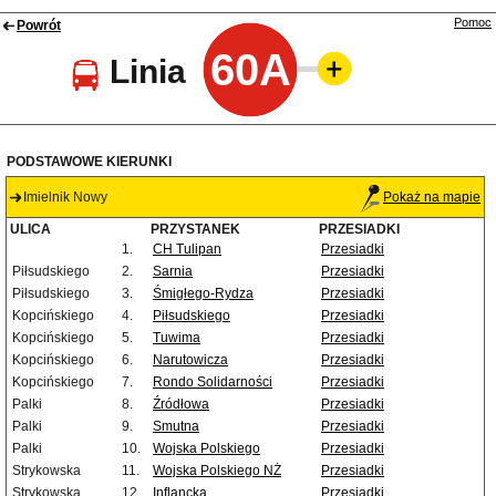
Pomoc
Powrót
60A
Linia
PODSTAWOWE KIERUNKI
Imielnik Nowy
Pokaż na mapie
ULICA
PRZYSTANEK
PRZESIADKI
1.
CH Tulipan
Przesiadki
Piłsudskiego
2.
Sarnia
Przesiadki
Piłsudskiego
3.
Śmigłego-Rydza
Przesiadki
Kopcińskiego
4.
Piłsudskiego
Przesiadki
Kopcińskiego
5.
Tuwima
Przesiadki
Kopcińskiego
6.
Narutowicza
Przesiadki
Kopcińskiego
7.
Rondo Solidarności
Przesiadki
Palki
8.
Źródłowa
Przesiadki
Palki
9.
Smutna
Przesiadki
Palki
10.
Wojska Polskiego
Przesiadki
Strykowska
11.
Wojska Polskiego NŻ
Przesiadki
Strykowska
12.
Inflancka
Przesiadki