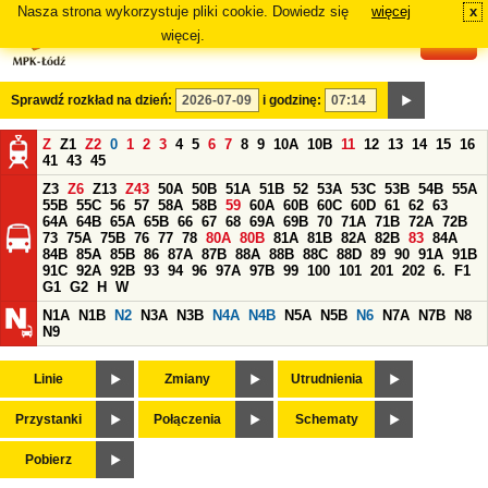
Nasza strona wykorzystuje pliki cookie. Dowiedz się
więcej
x
#
więcej.
Sprawdź rozkład na dzień:
i godzinę:
Z
Z1
Z2
0
1
2
3
4
5
6
7
8
9
10A
10B
11
12
13
14
15
16
41
43
45
Z3
Z6
Z13
Z43
50A
50B
51A
51B
52
53A
53C
53B
54B
55A
55B
55C
56
57
58A
58B
59
60A
60B
60C
60D
61
62
63
64A
64B
65A
65B
66
67
68
69A
69B
70
71A
71B
72A
72B
73
75A
75B
76
77
78
80A
80B
81A
81B
82A
82B
83
84A
84B
85A
85B
86
87A
87B
88A
88B
88C
88D
89
90
91A
91B
91C
92A
92B
93
94
96
97A
97B
99
100
101
201
202
6.
F1
G1
G2
H
W
N1A
N1B
N2
N3A
N3B
N4A
N4B
N5A
N5B
N6
N7A
N7B
N8
N9
Linie
Zmiany
Utrudnienia
Przystanki
Połączenia
Schematy
Pobierz