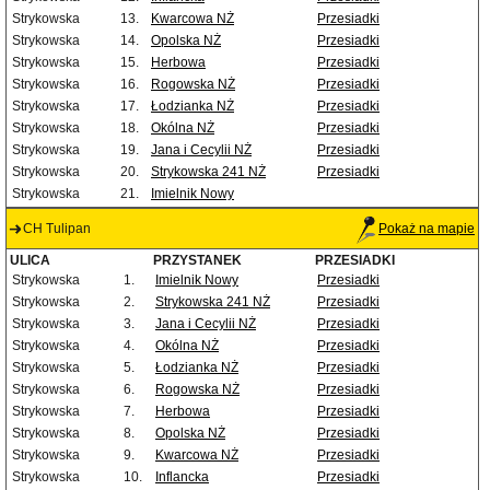
Strykowska
13.
Kwarcowa NŻ
Przesiadki
Strykowska
14.
Opolska NŻ
Przesiadki
Strykowska
15.
Herbowa
Przesiadki
Strykowska
16.
Rogowska NŻ
Przesiadki
Strykowska
17.
Łodzianka NŻ
Przesiadki
Strykowska
18.
Okólna NŻ
Przesiadki
Strykowska
19.
Jana i Cecylii NŻ
Przesiadki
Strykowska
20.
Strykowska 241 NŻ
Przesiadki
Strykowska
21.
Imielnik Nowy
CH Tulipan
Pokaż na mapie
ULICA
PRZYSTANEK
PRZESIADKI
Strykowska
1.
Imielnik Nowy
Przesiadki
Strykowska
2.
Strykowska 241 NŻ
Przesiadki
Strykowska
3.
Jana i Cecylii NŻ
Przesiadki
Strykowska
4.
Okólna NŻ
Przesiadki
Strykowska
5.
Łodzianka NŻ
Przesiadki
Strykowska
6.
Rogowska NŻ
Przesiadki
Strykowska
7.
Herbowa
Przesiadki
Strykowska
8.
Opolska NŻ
Przesiadki
Strykowska
9.
Kwarcowa NŻ
Przesiadki
Strykowska
10.
Inflancka
Przesiadki