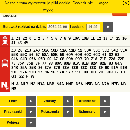
Nasza strona wykorzystuje pliki cookie. Dowiedz się
więcej
x
#
więcej.
Sprawdź rozkład na dzień:
i godzinę:
Z
Z1
Z2
0
1
2
3
4
5
6
7
8
9
10A
10B
11
12
13
14
15
16
41
43
45
Z3
Z6
Z13
Z43
50A
50B
51A
51B
52
53A
53C
53B
54B
55A
55B
55C
56
57
58A
58B
59
60A
60B
60C
60D
61
62
63
64A
64B
65A
65B
66
67
68
69A
69B
70
71A
71B
72A
72B
73
75A
75B
76
77
78
80A
80B
81A
81B
82A
82B
83
84A
84B
85A
85B
86
87A
87B
88A
88B
88C
88D
89
90
91A
91B
91C
92A
92B
93
94
96
97A
97B
99
100
101
201
202
6.
F1
G1
G2
H
W
N1A
N1B
N2
N3A
N3B
N4A
N4B
N5A
N5B
N6
N7A
N7B
N8
N9
Linie
Zmiany
Utrudnienia
Przystanki
Połączenia
Schematy
Pobierz