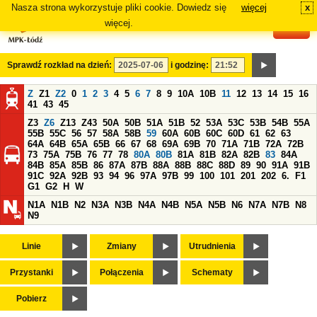
Nasza strona wykorzystuje pliki cookie. Dowiedz się
więcej
x
#
więcej.
Sprawdź rozkład na dzień:
i godzinę:
Z
Z1
Z2
0
1
2
3
4
5
6
7
8
9
10A
10B
11
12
13
14
15
16
41
43
45
Z3
Z6
Z13
Z43
50A
50B
51A
51B
52
53A
53C
53B
54B
55A
55B
55C
56
57
58A
58B
59
60A
60B
60C
60D
61
62
63
64A
64B
65A
65B
66
67
68
69A
69B
70
71A
71B
72A
72B
73
75A
75B
76
77
78
80A
80B
81A
81B
82A
82B
83
84A
84B
85A
85B
86
87A
87B
88A
88B
88C
88D
89
90
91A
91B
91C
92A
92B
93
94
96
97A
97B
99
100
101
201
202
6.
F1
G1
G2
H
W
N1A
N1B
N2
N3A
N3B
N4A
N4B
N5A
N5B
N6
N7A
N7B
N8
N9
Linie
Zmiany
Utrudnienia
Przystanki
Połączenia
Schematy
Pobierz