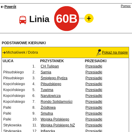
Pomoc
Powrót
60B
Linia
PODSTAWOWE KIERUNKI
Michałówek / Dobra
Pokaż na mapie
ULICA
PRZYSTANEK
PRZESIADKI
1.
CH Tulipan
Przesiadki
Piłsudskiego
2.
Sarnia
Przesiadki
Piłsudskiego
3.
Śmigłego-Rydza
Przesiadki
Kopcińskiego
4.
Piłsudskiego
Przesiadki
Kopcińskiego
5.
Tuwima
Przesiadki
Kopcińskiego
6.
Narutowicza
Przesiadki
Kopcińskiego
7.
Rondo Solidarności
Przesiadki
Palki
8.
Źródłowa
Przesiadki
Palki
9.
Smutna
Przesiadki
Palki
10.
Wojska Polskiego
Przesiadki
Strykowska
11.
Wojska Polskiego NŻ
Przesiadki
Strykowska
12.
Inflancka
Przesiadki