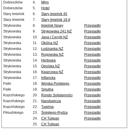
Dobieszków
4.
Młyn
Dobieszków
5.
Hotel
Stary Imielnik
6.
Stary Imielnik 45
Stary Imielnik
7.
Stary Imielnik 18 #
Strykowska
8.
Imielnik Nowy
Przesiadki
Strykowska
9.
Strykowska 241 NŻ
Przesiadki
Strykowska
10.
Jana i Cecylii NŻ
Przesiadki
Strykowska
11.
Okólna NŻ
Przesiadki
Strykowska
12.
Łodzianka NŻ
Przesiadki
Strykowska
13.
Rogowska NŻ
Przesiadki
Strykowska
14.
Herbowa
Przesiadki
Strykowska
15.
Opolska NŻ
Przesiadki
Strykowska
16.
Kwarcowa NŻ
Przesiadki
Strykowska
17.
Inflancka
Przesiadki
Palki
18.
Wojska Polskiego
Przesiadki
Palki
19.
Smutna
Przesiadki
Kopcińskiego
20.
Rondo Solidarności
Przesiadki
Kopcińskiego
21.
Narutowicza
Przesiadki
Kopcińskiego
22.
Tuwima
Przesiadki
Piłsudskiego
23.
Śmigłego-Rydza
Przesiadki
24.
CH Tulipan
Przesiadki
25.
CH Tulipan