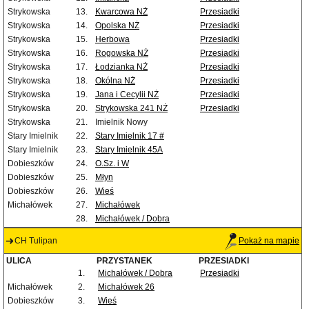
Strykowska
13.
Kwarcowa NŻ
Przesiadki
Strykowska
14.
Opolska NŻ
Przesiadki
Strykowska
15.
Herbowa
Przesiadki
Strykowska
16.
Rogowska NŻ
Przesiadki
Strykowska
17.
Łodzianka NŻ
Przesiadki
Strykowska
18.
Okólna NŻ
Przesiadki
Strykowska
19.
Jana i Cecylii NŻ
Przesiadki
Strykowska
20.
Strykowska 241 NŻ
Przesiadki
Strykowska
21.
Imielnik Nowy
Stary Imielnik
22.
Stary Imielnik 17 #
Stary Imielnik
23.
Stary Imielnik 45A
Dobieszków
24.
O.Sz. i W
Dobieszków
25.
Młyn
Dobieszków
26.
Wieś
Michałówek
27.
Michałówek
28.
Michałówek / Dobra
CH Tulipan
Pokaż na mapie
ULICA
PRZYSTANEK
PRZESIADKI
1.
Michałówek / Dobra
Przesiadki
Michałówek
2.
Michałówek 26
Dobieszków
3.
Wieś