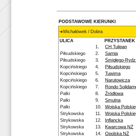
PODSTAWOWE KIERUNKI
Michałówek / Dobra
ULICA
PRZYSTANEK
1.
CH Tulipan
Piłsudskiego
2.
Sarnia
Piłsudskiego
3.
Śmigłego-Rydz
Kopcińskiego
4.
Piłsudskiego
Kopcińskiego
5.
Tuwima
Kopcińskiego
6.
Narutowicza
Kopcińskiego
7.
Rondo Solidarn
Palki
8.
Źródłowa
Palki
9.
Smutna
Palki
10.
Wojska Polski
Strykowska
11.
Wojska Polski
Strykowska
12.
Inflancka
Strykowska
13.
Kwarcowa NŻ
Strykowska
14.
Opolska NŻ