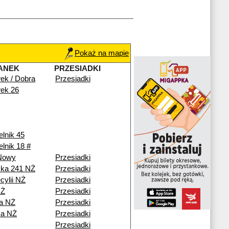
Pokaż na mapie
ANEK
PRZESIADKI
ek / Dobra
Przesiadki
ek 26
elnik 45
elnik 18 #
 Nowy
Przesiadki
ska 241 NŻ
Przesiadki
cylii NŻ
Przesiadki
NŻ
Przesiadki
a NŻ
Przesiadki
a NŻ
Przesiadki
Przesiadki