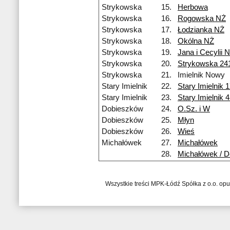
Strykowska
15.
Herbowa
Strykowska
16.
Rogowska NŻ
Strykowska
17.
Łodzianka NŻ
Strykowska
18.
Okólna NŻ
Strykowska
19.
Jana i Cecylii 
Strykowska
20.
Strykowska 24
Strykowska
21.
Imielnik Nowy
Stary Imielnik
22.
Stary Imielnik 1
Stary Imielnik
23.
Stary Imielnik 
Dobieszków
24.
O.Sz. i W
Dobieszków
25.
Młyn
Dobieszków
26.
Wieś
Michałówek
27.
Michałówek
28.
Michałówek / D
Wszystkie treści MPK-Łódź Spółka z o.o. op