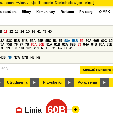
sza strona wykorzystuje pliki cookie. Dowiedz się więcej.
więcej
a pasażera
Bilety
Komunikaty
Reklama
Przetargi
O MPK
0B
11
12
13
14
15
16
41
43
45
53A
53C
53B
54B
55A
55B
55C
56
57
58A
58B
59
60A
60B
60C
60
75A
75B
76
77
78
80A
80B
81A
81B
82A
82B
83
84A
84B
85A
85B
97B
99
100
101
201
202
6.
F1
G1
G2
H
W
N5B
N6
N7A
N7B
N8
N9
a 60B
Sprawdź rozkład na d
Utrudnienia
Przystanki
Połączenia
60B
Linia