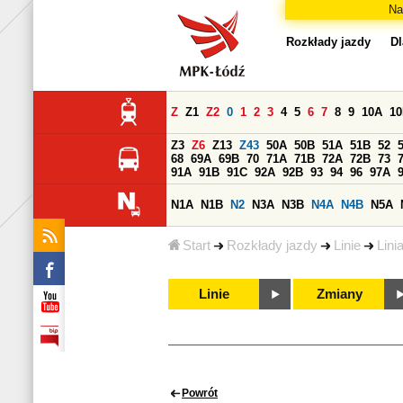
Na
Rozkłady jazdy
Dl
Z
Z1
Z2
0
1
2
3
4
5
6
7
8
9
10A
1
Z3
Z6
Z13
Z43
50A
50B
51A
51B
52
68
69A
69B
70
71A
71B
72A
72B
73
91A
91B
91C
92A
92B
93
94
96
97A
N1A
N1B
N2
N3A
N3B
N4A
N4B
N5A
Start
Rozkłady jazdy
Linie
Lini
Linie
Zmiany
Powrót