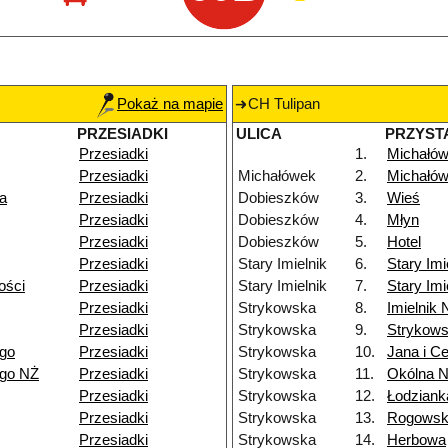
Pokaż na mapie
CH Tulipan
PRZESIADKI
ULICA
PRZYST
Przesiadki
1.
Michałów
Przesiadki
Michałówek
2.
Michałów
a
Przesiadki
Dobieszków
3.
Wieś
Przesiadki
Dobieszków
4.
Młyn
Przesiadki
Dobieszków
5.
Hotel
Przesiadki
Stary Imielnik
6.
Stary Imi
ości
Przesiadki
Stary Imielnik
7.
Stary Imi
Przesiadki
Strykowska
8.
Imielnik
Przesiadki
Strykowska
9.
Strykow
ego
Przesiadki
Strykowska
10.
Jana i Ce
ego NŻ
Przesiadki
Strykowska
11.
Okólna 
Przesiadki
Strykowska
12.
Łodziank
Przesiadki
Strykowska
13.
Rogowsk
Przesiadki
Strykowska
14.
Herbowa