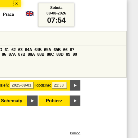
x
Sobota
08-08-2026
Praca
07:54
D
61
62
63
64A
64B
65A
65B
66
67
86
87A
87B
88A
88B
88C
88D
89
90
zień:
i godzinę:
Schematy
Pobierz
Pomoc