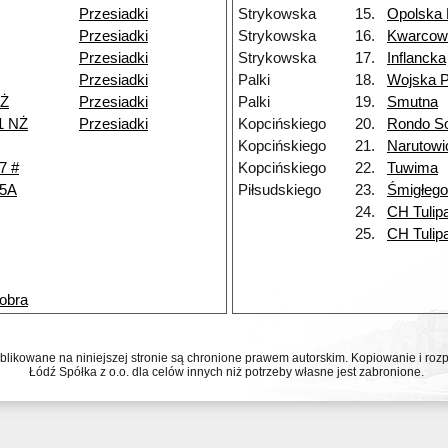
Przesiadki
Strykowska
15.
Opolska
Przesiadki
Strykowska
16.
Kwarcow
Przesiadki
Strykowska
17.
Inflancka
Przesiadki
Palki
18.
Wojska P
NŻ
Przesiadki
Palki
19.
Smutna
1 NŻ
Przesiadki
Kopcińskiego
20.
Rondo So
Kopcińskiego
21.
Narutowi
7 #
Kopcińskiego
22.
Tuwima
45A
Piłsudskiego
23.
Śmigłeg
24.
CH Tulip
25.
CH Tulip
obra
ublikowane na niniejszej stronie są chronione prawem autorskim. Kopiowanie i r
Łódź Spółka z o.o. dla celów innych niż potrzeby własne jest zabronione.