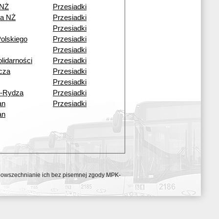
 NŻ
Przesiadki
a NŻ
Przesiadki
Przesiadki
olskiego
Przesiadki
Przesiadki
lidarności
Przesiadki
cza
Przesiadki
Przesiadki
o-Rydza
Przesiadki
an
Przesiadki
an
ozpowszechnianie ich bez pisemnej zgody MPK-