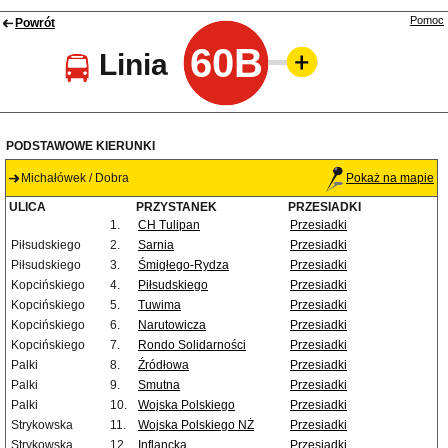
Pomoc
Powrót
60B
Linia
PODSTAWOWE KIERUNKI
Michałówek / Dobra
Pokaż na mapie
ULICA
PRZYSTANEK
PRZESIADKI
1.
CH Tulipan
Przesiadki
Piłsudskiego
2.
Sarnia
Przesiadki
Piłsudskiego
3.
Śmigłego-Rydza
Przesiadki
Kopcińskiego
4.
Piłsudskiego
Przesiadki
Kopcińskiego
5.
Tuwima
Przesiadki
Kopcińskiego
6.
Narutowicza
Przesiadki
Kopcińskiego
7.
Rondo Solidarności
Przesiadki
Palki
8.
Źródłowa
Przesiadki
Palki
9.
Smutna
Przesiadki
Palki
10.
Wojska Polskiego
Przesiadki
Strykowska
11.
Wojska Polskiego NŻ
Przesiadki
Strykowska
12.
Inflancka
Przesiadki