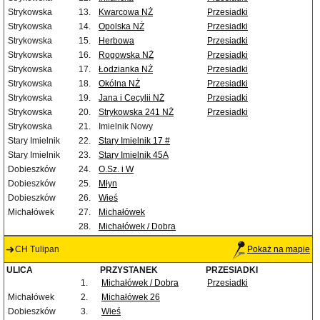
Strykowska
13.
Kwarcowa NŻ
Przesiadki
Strykowska
14.
Opolska NŻ
Przesiadki
Strykowska
15.
Herbowa
Przesiadki
Strykowska
16.
Rogowska NŻ
Przesiadki
Strykowska
17.
Łodzianka NŻ
Przesiadki
Strykowska
18.
Okólna NŻ
Przesiadki
Strykowska
19.
Jana i Cecylii NŻ
Przesiadki
Strykowska
20.
Strykowska 241 NŻ
Przesiadki
Strykowska
21.
Imielnik Nowy
Stary Imielnik
22.
Stary Imielnik 17 #
Stary Imielnik
23.
Stary Imielnik 45A
Dobieszków
24.
O.Sz. i W
Dobieszków
25.
Młyn
Dobieszków
26.
Wieś
Michałówek
27.
Michałówek
28.
Michałówek / Dobra
CH Tulipan
Pokaż na mapie
ULICA
PRZYSTANEK
PRZESIADKI
1.
Michałówek / Dobra
Przesiadki
Michałówek
2.
Michałówek 26
Dobieszków
3.
Wieś