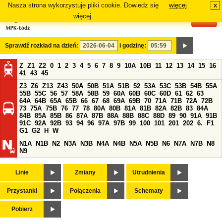
Nasza strona wykorzystuje pliki cookie. Dowiedz się
więcej
x
#
więcej.
Sprawdź rozkład na dzień:
i godzinę:
Z
Z1
Z2
0
1
2
3
4
5
6
7
8
9
10A
10B
11
12
13
14
15
16
41
43
45
Z3
Z6
Z13
Z43
50A
50B
51A
51B
52
53A
53C
53B
54B
55A
55B
55C
56
57
58A
58B
59
60A
60B
60C
60D
61
62
63
64A
64B
65A
65B
66
67
68
69A
69B
70
71A
71B
72A
72B
73
75A
75B
76
77
78
80A
80B
81A
81B
82A
82B
83
84A
84B
85A
85B
86
87A
87B
88A
88B
88C
88D
89
90
91A
91B
91C
92A
92B
93
94
96
97A
97B
99
100
101
201
202
6.
F1
G1
G2
H
W
N1A
N1B
N2
N3A
N3B
N4A
N4B
N5A
N5B
N6
N7A
N7B
N8
N9
Linie
Zmiany
Utrudnienia
Przystanki
Połączenia
Schematy
Pobierz