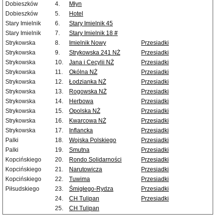
Dobieszków
4.
Młyn
Dobieszków
5.
Hotel
Stary Imielnik
6.
Stary Imielnik 45
Stary Imielnik
7.
Stary Imielnik 18 #
Strykowska
8.
Imielnik Nowy
Przesiadki
Strykowska
9.
Strykowska 241 NŻ
Przesiadki
Strykowska
10.
Jana i Cecylii NŻ
Przesiadki
Strykowska
11.
Okólna NŻ
Przesiadki
Strykowska
12.
Łodzianka NŻ
Przesiadki
Strykowska
13.
Rogowska NŻ
Przesiadki
Strykowska
14.
Herbowa
Przesiadki
Strykowska
15.
Opolska NŻ
Przesiadki
Strykowska
16.
Kwarcowa NŻ
Przesiadki
Strykowska
17.
Inflancka
Przesiadki
Palki
18.
Wojska Polskiego
Przesiadki
Palki
19.
Smutna
Przesiadki
Kopcińskiego
20.
Rondo Solidarności
Przesiadki
Kopcińskiego
21.
Narutowicza
Przesiadki
Kopcińskiego
22.
Tuwima
Przesiadki
Piłsudskiego
23.
Śmigłego-Rydza
Przesiadki
24.
CH Tulipan
Przesiadki
25.
CH Tulipan