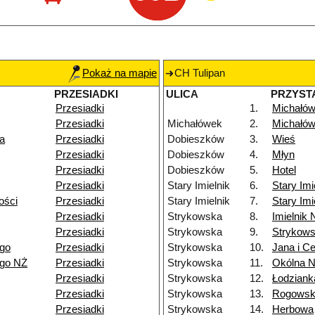
Pokaż na mapie
CH Tulipan
PRZESIADKI
ULICA
PRZYST
Przesiadki
1.
Michałów
Przesiadki
Michałówek
2.
Michałów
a
Przesiadki
Dobieszków
3.
Wieś
Przesiadki
Dobieszków
4.
Młyn
Przesiadki
Dobieszków
5.
Hotel
Przesiadki
Stary Imielnik
6.
Stary Imi
ości
Przesiadki
Stary Imielnik
7.
Stary Imi
Przesiadki
Strykowska
8.
Imielnik
Przesiadki
Strykowska
9.
Strykow
ego
Przesiadki
Strykowska
10.
Jana i Ce
ego NŻ
Przesiadki
Strykowska
11.
Okólna 
Przesiadki
Strykowska
12.
Łodziank
Przesiadki
Strykowska
13.
Rogowsk
Przesiadki
Strykowska
14.
Herbowa