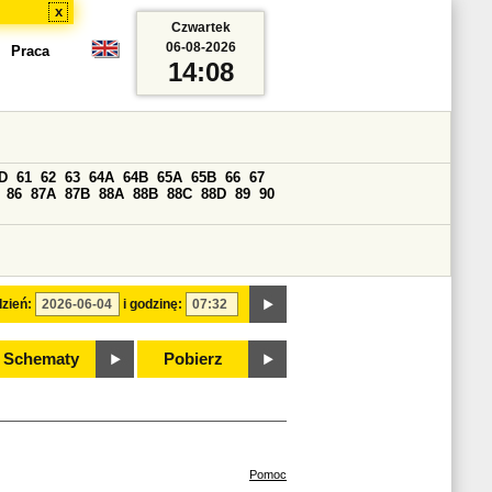
x
Czwartek
06-08-2026
Praca
14:08
D
61
62
63
64A
64B
65A
65B
66
67
86
87A
87B
88A
88B
88C
88D
89
90
zień:
i godzinę:
Schematy
Pobierz
Pomoc