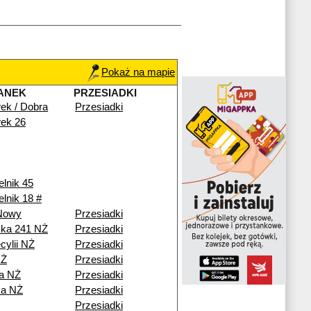
Pokaż na mapie
ANEK
PRZESIADKI
ek / Dobra
Przesiadki
ek 26
elnik 45
elnik 18 #
 Nowy
Przesiadki
ska 241 NŻ
Przesiadki
cylii NŻ
Przesiadki
NŻ
Przesiadki
a NŻ
Przesiadki
a NŻ
Przesiadki
Przesiadki