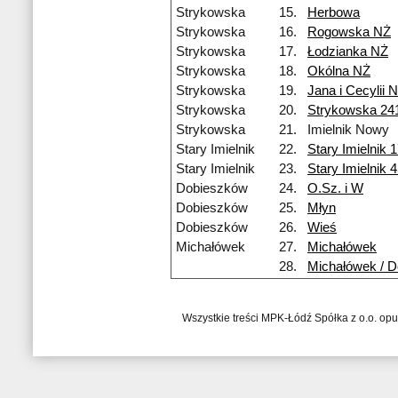
Strykowska
15.
Herbowa
Strykowska
16.
Rogowska NŻ
Strykowska
17.
Łodzianka NŻ
Strykowska
18.
Okólna NŻ
Strykowska
19.
Jana i Cecylii 
Strykowska
20.
Strykowska 24
Strykowska
21.
Imielnik Nowy
Stary Imielnik
22.
Stary Imielnik 1
Stary Imielnik
23.
Stary Imielnik 
Dobieszków
24.
O.Sz. i W
Dobieszków
25.
Młyn
Dobieszków
26.
Wieś
Michałówek
27.
Michałówek
28.
Michałówek / D
Wszystkie treści MPK-Łódź Spółka z o.o. op