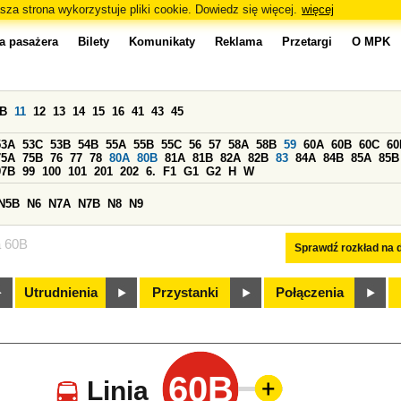
sza strona wykorzystuje pliki cookie. Dowiedz się więcej.
więcej
a pasażera
Bilety
Komunikaty
Reklama
Przetargi
O MPK
0B
11
12
13
14
15
16
41
43
45
53A
53C
53B
54B
55A
55B
55C
56
57
58A
58B
59
60A
60B
60C
60
75A
75B
76
77
78
80A
80B
81A
81B
82A
82B
83
84A
84B
85A
85B
97B
99
100
101
201
202
6.
F1
G1
G2
H
W
N5B
N6
N7A
N7B
N8
N9
a 60B
Sprawdź rozkład na d
Utrudnienia
Przystanki
Połączenia
60B
Linia