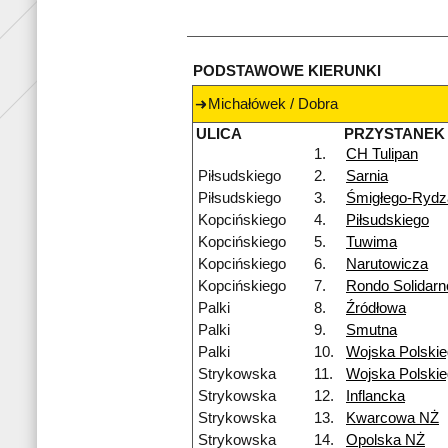
PODSTAWOWE KIERUNKI
Michałówek / Dobra
ULICA
PRZYSTANEK
1.
CH Tulipan
Piłsudskiego
2.
Sarnia
Piłsudskiego
3.
Śmigłego-Rydz
Kopcińskiego
4.
Piłsudskiego
Kopcińskiego
5.
Tuwima
Kopcińskiego
6.
Narutowicza
Kopcińskiego
7.
Rondo Solidarn
Palki
8.
Źródłowa
Palki
9.
Smutna
Palki
10.
Wojska Polski
Strykowska
11.
Wojska Polski
Strykowska
12.
Inflancka
Strykowska
13.
Kwarcowa NŻ
Strykowska
14.
Opolska NŻ