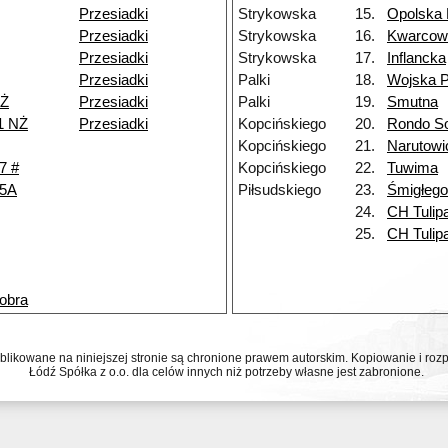
Przesiadki
Strykowska
15.
Opolska
Przesiadki
Strykowska
16.
Kwarcow
Przesiadki
Strykowska
17.
Inflancka
Przesiadki
Palki
18.
Wojska P
NŻ
Przesiadki
Palki
19.
Smutna
1 NŻ
Przesiadki
Kopcińskiego
20.
Rondo So
Kopcińskiego
21.
Narutowi
7 #
Kopcińskiego
22.
Tuwima
45A
Piłsudskiego
23.
Śmigłeg
24.
CH Tulip
25.
CH Tulip
obra
ublikowane na niniejszej stronie są chronione prawem autorskim. Kopiowanie i r
Łódź Spółka z o.o. dla celów innych niż potrzeby własne jest zabronione.