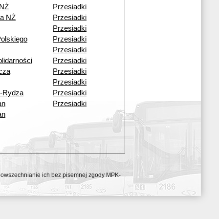
 NŻ
Przesiadki
a NŻ
Przesiadki
Przesiadki
olskiego
Przesiadki
Przesiadki
lidarności
Przesiadki
cza
Przesiadki
Przesiadki
o-Rydza
Przesiadki
an
Przesiadki
an
ozpowszechnianie ich bez pisemnej zgody MPK-