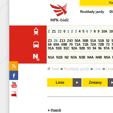
Na
Rozkłady jazdy
Dl
Z
Z1
Z2
0
1
2
3
4
5
6
7
8
9
10A
1
Z3
Z6
Z13
Z43
50A
50B
51A
51B
52
68
69A
69B
70
71A
71B
72A
72B
73
91A
91B
91C
92A
92B
93
94
96
97A
N1A
N1B
N2
N3A
N3B
N4A
N4B
N5A
Start
Rozkłady jazdy
Linie
Lini
Linie
Zmiany
Powrót