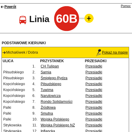
Pomoc
Powrót
60B
Linia
PODSTAWOWE KIERUNKI
Michałówek / Dobra
Pokaż na mapie
ULICA
PRZYSTANEK
PRZESIADKI
1.
CH Tulipan
Przesiadki
Piłsudskiego
2.
Sarnia
Przesiadki
Piłsudskiego
3.
Śmigłego-Rydza
Przesiadki
Kopcińskiego
4.
Piłsudskiego
Przesiadki
Kopcińskiego
5.
Tuwima
Przesiadki
Kopcińskiego
6.
Narutowicza
Przesiadki
Kopcińskiego
7.
Rondo Solidarności
Przesiadki
Palki
8.
Źródłowa
Przesiadki
Palki
9.
Smutna
Przesiadki
Palki
10.
Wojska Polskiego
Przesiadki
Strykowska
11.
Wojska Polskiego NŻ
Przesiadki
Strykowska
12.
Inflancka
Przesiadki