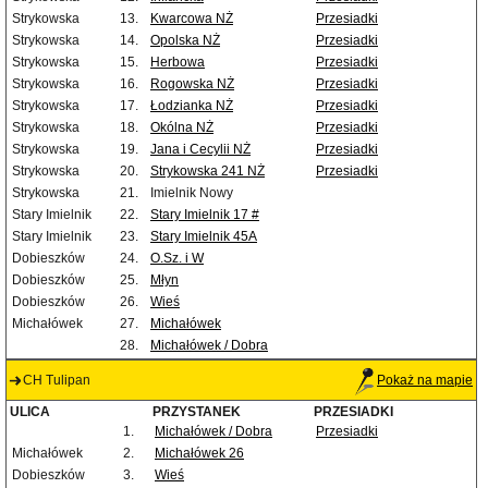
Strykowska
13.
Kwarcowa NŻ
Przesiadki
Strykowska
14.
Opolska NŻ
Przesiadki
Strykowska
15.
Herbowa
Przesiadki
Strykowska
16.
Rogowska NŻ
Przesiadki
Strykowska
17.
Łodzianka NŻ
Przesiadki
Strykowska
18.
Okólna NŻ
Przesiadki
Strykowska
19.
Jana i Cecylii NŻ
Przesiadki
Strykowska
20.
Strykowska 241 NŻ
Przesiadki
Strykowska
21.
Imielnik Nowy
Stary Imielnik
22.
Stary Imielnik 17 #
Stary Imielnik
23.
Stary Imielnik 45A
Dobieszków
24.
O.Sz. i W
Dobieszków
25.
Młyn
Dobieszków
26.
Wieś
Michałówek
27.
Michałówek
28.
Michałówek / Dobra
CH Tulipan
Pokaż na mapie
ULICA
PRZYSTANEK
PRZESIADKI
1.
Michałówek / Dobra
Przesiadki
Michałówek
2.
Michałówek 26
Dobieszków
3.
Wieś