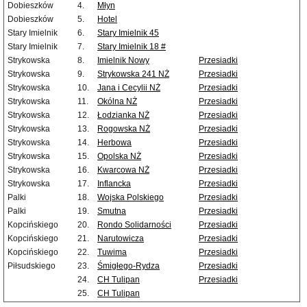
Dobieszków
4.
Młyn
Dobieszków
5.
Hotel
Stary Imielnik
6.
Stary Imielnik 45
Stary Imielnik
7.
Stary Imielnik 18 #
Strykowska
8.
Imielnik Nowy
Przesiadki
Strykowska
9.
Strykowska 241 NŻ
Przesiadki
Strykowska
10.
Jana i Cecylii NŻ
Przesiadki
Strykowska
11.
Okólna NŻ
Przesiadki
Strykowska
12.
Łodzianka NŻ
Przesiadki
Strykowska
13.
Rogowska NŻ
Przesiadki
Strykowska
14.
Herbowa
Przesiadki
Strykowska
15.
Opolska NŻ
Przesiadki
Strykowska
16.
Kwarcowa NŻ
Przesiadki
Strykowska
17.
Inflancka
Przesiadki
Palki
18.
Wojska Polskiego
Przesiadki
Palki
19.
Smutna
Przesiadki
Kopcińskiego
20.
Rondo Solidarności
Przesiadki
Kopcińskiego
21.
Narutowicza
Przesiadki
Kopcińskiego
22.
Tuwima
Przesiadki
Piłsudskiego
23.
Śmigłego-Rydza
Przesiadki
24.
CH Tulipan
Przesiadki
25.
CH Tulipan