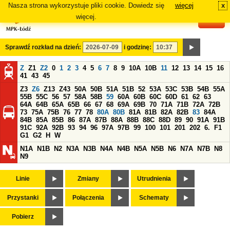
Nasza strona wykorzystuje pliki cookie. Dowiedz się
więcej
x
#
więcej.
Sprawdź rozkład na dzień:
i godzinę:
Z
Z1
Z2
0
1
2
3
4
5
6
7
8
9
10A
10B
11
12
13
14
15
16
41
43
45
Z3
Z6
Z13
Z43
50A
50B
51A
51B
52
53A
53C
53B
54B
55A
55B
55C
56
57
58A
58B
59
60A
60B
60C
60D
61
62
63
64A
64B
65A
65B
66
67
68
69A
69B
70
71A
71B
72A
72B
73
75A
75B
76
77
78
80A
80B
81A
81B
82A
82B
83
84A
84B
85A
85B
86
87A
87B
88A
88B
88C
88D
89
90
91A
91B
91C
92A
92B
93
94
96
97A
97B
99
100
101
201
202
6.
F1
G1
G2
H
W
N1A
N1B
N2
N3A
N3B
N4A
N4B
N5A
N5B
N6
N7A
N7B
N8
N9
Linie
Zmiany
Utrudnienia
Przystanki
Połączenia
Schematy
Pobierz