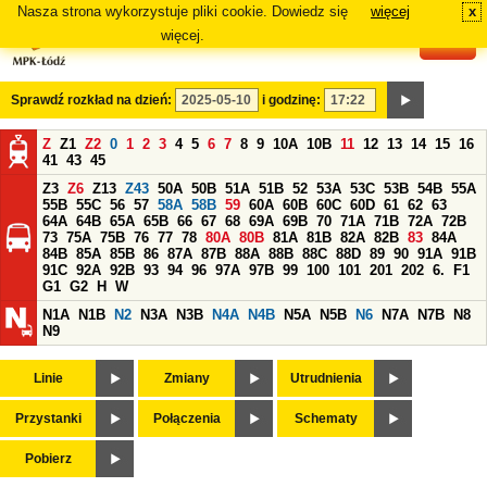
Nasza strona wykorzystuje pliki cookie. Dowiedz się
więcej
x
#
więcej.
Sprawdź rozkład na dzień:
i godzinę:
Z
Z1
Z2
0
1
2
3
4
5
6
7
8
9
10A
10B
11
12
13
14
15
16
41
43
45
Z3
Z6
Z13
Z43
50A
50B
51A
51B
52
53A
53C
53B
54B
55A
55B
55C
56
57
58A
58B
59
60A
60B
60C
60D
61
62
63
64A
64B
65A
65B
66
67
68
69A
69B
70
71A
71B
72A
72B
73
75A
75B
76
77
78
80A
80B
81A
81B
82A
82B
83
84A
84B
85A
85B
86
87A
87B
88A
88B
88C
88D
89
90
91A
91B
91C
92A
92B
93
94
96
97A
97B
99
100
101
201
202
6.
F1
G1
G2
H
W
N1A
N1B
N2
N3A
N3B
N4A
N4B
N5A
N5B
N6
N7A
N7B
N8
N9
Linie
Zmiany
Utrudnienia
Przystanki
Połączenia
Schematy
Pobierz