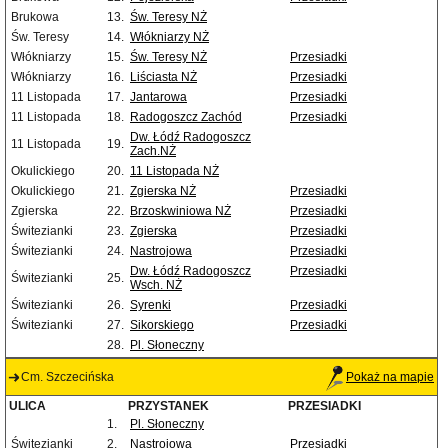
Brukowa
13.
Św. Teresy NŻ
Św. Teresy
14.
Włókniarzy NŻ
Włókniarzy
15.
Św. Teresy NŻ
Przesiadki
Włókniarzy
16.
Liściasta NŻ
Przesiadki
11 Listopada
17.
Jantarowa
Przesiadki
11 Listopada
18.
Radogoszcz Zachód
Przesiadki
Dw. Łódź Radogoszcz
11 Listopada
19.
Zach.NŻ
Okulickiego
20.
11 Listopada NŻ
Okulickiego
21.
Zgierska NŻ
Przesiadki
Zgierska
22.
Brzoskwiniowa NŻ
Przesiadki
Świtezianki
23.
Zgierska
Przesiadki
Świtezianki
24.
Nastrojowa
Przesiadki
Dw. Łódź Radogoszcz
Przesiadki
Świtezianki
25.
Wsch. NŻ
Świtezianki
26.
Syrenki
Przesiadki
Świtezianki
27.
Sikorskiego
Przesiadki
28.
Pl. Słoneczny
Cm. Szczecińska
Pokaż na mapie
ULICA
PRZYSTANEK
PRZESIADKI
1.
Pl. Słoneczny
Świtezianki
2.
Nastrojowa
Przesiadki