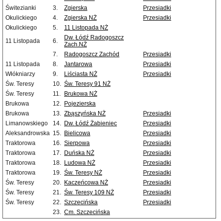
Świtezianki
3.
Zgierska
Przesiadki
Okulickiego
4.
Zgierska NŻ
Przesiadki
Okulickiego
5.
11 Listopada NŻ
Dw. Łódź Radogoszcz
11 Listopada
6.
Zach.NŻ
7.
Radogoszcz Zachód
Przesiadki
11 Listopada
8.
Jantarowa
Przesiadki
Włókniarzy
9.
Liściasta NŻ
Przesiadki
Św. Teresy
10.
Św. Teresy 91 NŻ
Św. Teresy
11.
Brukowa NŻ
Brukowa
12.
Pojezierska
Brukowa
13.
Zbąszyńska NŻ
Przesiadki
Limanowskiego
14.
Dw. Łódź Żabieniec
Przesiadki
Aleksandrowska
15.
Bielicowa
Przesiadki
Traktorowa
16.
Sierpowa
Przesiadki
Traktorowa
17.
Duńska NŻ
Przesiadki
Traktorowa
18.
Ludowa NŻ
Przesiadki
Traktorowa
19.
Św. Teresy NŻ
Przesiadki
Św. Teresy
20.
Kaczeńcowa NŻ
Przesiadki
Św. Teresy
21.
Św. Teresy 109 NŻ
Przesiadki
Św. Teresy
22.
Szczecińska
Przesiadki
23.
Cm. Szczecińska