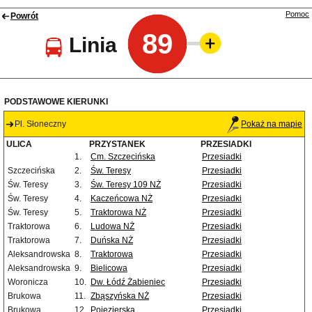
Pomoc
Powrót
89
Linia
PODSTAWOWE KIERUNKI
Pl. Słoneczny
Pokaż na mapie
ULICA
PRZYSTANEK
PRZESIADKI
1.
Cm. Szczecińska
Przesiadki
Szczecińska
2.
Św. Teresy
Przesiadki
Św. Teresy
3.
Św. Teresy 109 NŻ
Przesiadki
Św. Teresy
4.
Kaczeńcowa NŻ
Przesiadki
Św. Teresy
5.
Traktorowa NŻ
Przesiadki
Traktorowa
6.
Ludowa NŻ
Przesiadki
Traktorowa
7.
Duńska NŻ
Przesiadki
Aleksandrowska
8.
Traktorowa
Przesiadki
Aleksandrowska
9.
Bielicowa
Przesiadki
Woronicza
10.
Dw. Łódź Żabieniec
Przesiadki
Brukowa
11.
Zbąszyńska NŻ
Przesiadki
Brukowa
12.
Pojezierska
Przesiadki