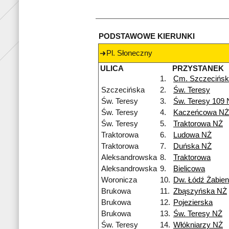
PODSTAWOWE KIERUNKI
Pl. Słoneczny
ULICA
PRZYSTANEK
1.
Cm. Szczecińs
Szczecińska
2.
Św. Teresy
Św. Teresy
3.
Św. Teresy 109
Św. Teresy
4.
Kaczeńcowa NŻ
Św. Teresy
5.
Traktorowa NŻ
Traktorowa
6.
Ludowa NŻ
Traktorowa
7.
Duńska NŻ
Aleksandrowska
8.
Traktorowa
Aleksandrowska
9.
Bielicowa
Woronicza
10.
Dw. Łódź Żabien
Brukowa
11.
Zbąszyńska NŻ
Brukowa
12.
Pojezierska
Brukowa
13.
Św. Teresy NŻ
Św. Teresy
14.
Włókniarzy NŻ