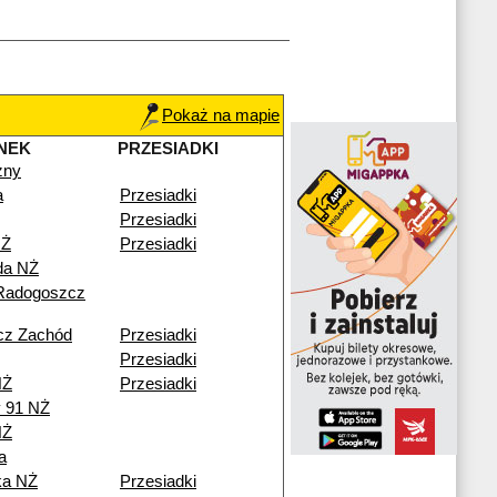
Pokaż na mapie
NEK
PRZESIADKI
zny
a
Przesiadki
Przesiadki
NŻ
Przesiadki
da NŻ
Radogoszcz
cz Zachód
Przesiadki
Przesiadki
NŻ
Przesiadki
y 91 NŻ
NŻ
a
ka NŻ
Przesiadki