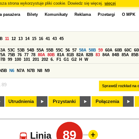
sza strona wykorzystuje pliki cookie. Dowiedz się więcej.
więcej
a pasażera
Bilety
Komunikaty
Reklama
Przetargi
O MPK
0B
11
12
13
14
15
16
41
43
45
53A
53C
53B
54B
55A
55B
55C
56
57
58A
58B
59
60A
60B
60C
60
75A
75B
76
77
78
80A
80B
81A
81B
82A
82B
83
84A
84B
85A
85B
97B
99
100
101
201
202
6.
F1
G1
G2
H
W
N5B
N6
N7A
N7B
N8
N9
a 89
Sprawdź rozkład na d
Utrudnienia
Przystanki
Połączenia
89
Linia