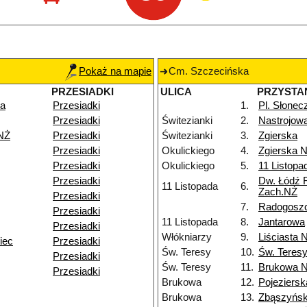
Pokaż na mapie
Cm. Szczecińska
PRZESIADKI
ULICA
PRZYSTA
ka
Przesiadki
1.
Pl. Słonec
Przesiadki
Świtezianki
2.
Nastrojow
 NŻ
Przesiadki
Świtezianki
3.
Zgierska
Przesiadki
Okulickiego
4.
Zgierska 
Przesiadki
Okulickiego
5.
11 Listopa
Przesiadki
Dw. Łódź 
11 Listopada
6.
Zach.NŻ
Przesiadki
7.
Radogosz
Przesiadki
11 Listopada
8.
Jantarowa
Przesiadki
Włókniarzy
9.
Liściasta 
iec
Przesiadki
Św. Teresy
10.
Św. Teres
Przesiadki
Św. Teresy
11.
Brukowa 
Przesiadki
Brukowa
12.
Pojeziersk
Brukowa
13.
Zbąszyńs