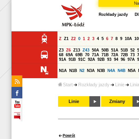
Na
Rozkłady jazdy
Dl
Z
Z1
Z2
0
1
2
3
4
5
6
7
8
9
10A
1
Z3
Z6
Z13
Z43
50A
50B
51A
51B
52
68
69A
69B
70
71A
71B
72A
72B
73
91A
91B
91C
92A
92B
93
94
96
97A
N1A
N1B
N2
N3A
N3B
N4A
N4B
N5A
Start
Rozkłady jazdy
Linie
Lini
Linie
Zmiany
Powrót