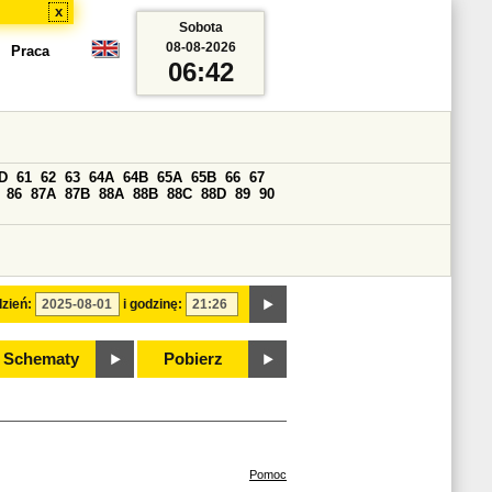
x
Sobota
08-08-2026
Praca
06:42
D
61
62
63
64A
64B
65A
65B
66
67
86
87A
87B
88A
88B
88C
88D
89
90
zień:
i godzinę:
Schematy
Pobierz
Pomoc