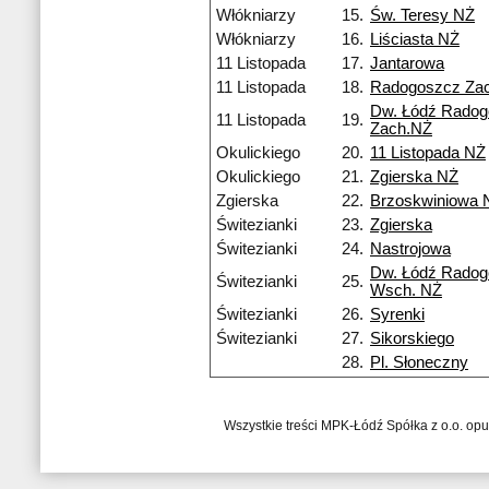
Włókniarzy
15.
Św. Teresy NŻ
Włókniarzy
16.
Liściasta NŻ
11 Listopada
17.
Jantarowa
11 Listopada
18.
Radogoszcz Za
Dw. Łódź Rado
11 Listopada
19.
Zach.NŻ
Okulickiego
20.
11 Listopada NŻ
Okulickiego
21.
Zgierska NŻ
Zgierska
22.
Brzoskwiniowa 
Świtezianki
23.
Zgierska
Świtezianki
24.
Nastrojowa
Dw. Łódź Rado
Świtezianki
25.
Wsch. NŻ
Świtezianki
26.
Syrenki
Świtezianki
27.
Sikorskiego
28.
Pl. Słoneczny
Wszystkie treści MPK-Łódź Spółka z o.o. op