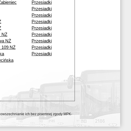
Żabieniec
Przesiadki
Przesiadki
Przesiadki
Ż
Przesiadki
Ż
Przesiadki
y NŻ
Przesiadki
wa NŻ
Przesiadki
y 109 NŻ
Przesiadki
ka
Przesiadki
cińska
ozpowszechnianie ich bez pisemnej zgody MPK-