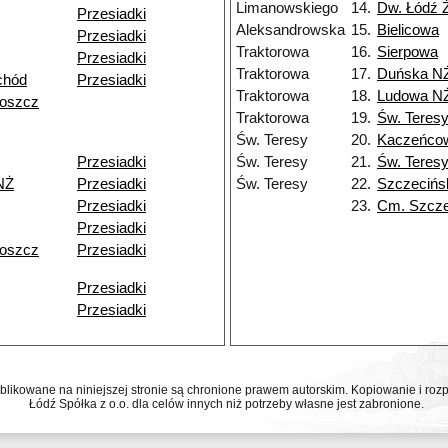
Limanowskiego
14.
Dw. Łódź 
Przesiadki
Aleksandrowska
15.
Bielicowa
Przesiadki
Traktorowa
16.
Sierpowa
Przesiadki
Traktorowa
17.
Duńska N
chód
Przesiadki
Traktorowa
18.
Ludowa N
goszcz
Traktorowa
19.
Św. Teres
Św. Teresy
20.
Kaczeńco
Przesiadki
Św. Teresy
21.
Św. Teres
NŻ
Przesiadki
Św. Teresy
22.
Szczecińs
Przesiadki
23.
Cm. Szcze
Przesiadki
goszcz
Przesiadki
Przesiadki
Przesiadki
ublikowane na niniejszej stronie są chronione prawem autorskim. Kopiowanie i r
Łódź Spółka z o.o. dla celów innych niż potrzeby własne jest zabronione.