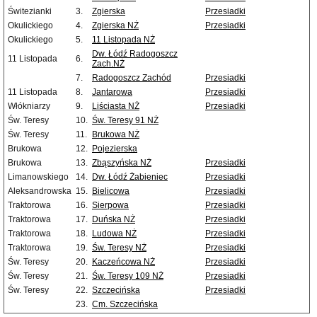
Świtezianki
3.
Zgierska
Przesiadki
Okulickiego
4.
Zgierska NŻ
Przesiadki
Okulickiego
5.
11 Listopada NŻ
Dw. Łódź Radogoszcz
11 Listopada
6.
Zach.NŻ
7.
Radogoszcz Zachód
Przesiadki
11 Listopada
8.
Jantarowa
Przesiadki
Włókniarzy
9.
Liściasta NŻ
Przesiadki
Św. Teresy
10.
Św. Teresy 91 NŻ
Św. Teresy
11.
Brukowa NŻ
Brukowa
12.
Pojezierska
Brukowa
13.
Zbąszyńska NŻ
Przesiadki
Limanowskiego
14.
Dw. Łódź Żabieniec
Przesiadki
Aleksandrowska
15.
Bielicowa
Przesiadki
Traktorowa
16.
Sierpowa
Przesiadki
Traktorowa
17.
Duńska NŻ
Przesiadki
Traktorowa
18.
Ludowa NŻ
Przesiadki
Traktorowa
19.
Św. Teresy NŻ
Przesiadki
Św. Teresy
20.
Kaczeńcowa NŻ
Przesiadki
Św. Teresy
21.
Św. Teresy 109 NŻ
Przesiadki
Św. Teresy
22.
Szczecińska
Przesiadki
23.
Cm. Szczecińska