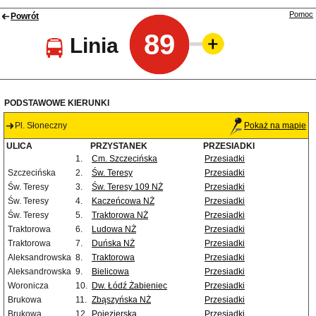
Pomoc
Powrót
89
Linia
PODSTAWOWE KIERUNKI
Pl. Słoneczny
Pokaż na mapie
ULICA
PRZYSTANEK
PRZESIADKI
1.
Cm. Szczecińska
Przesiadki
Szczecińska
2.
Św. Teresy
Przesiadki
Św. Teresy
3.
Św. Teresy 109 NŻ
Przesiadki
Św. Teresy
4.
Kaczeńcowa NŻ
Przesiadki
Św. Teresy
5.
Traktorowa NŻ
Przesiadki
Traktorowa
6.
Ludowa NŻ
Przesiadki
Traktorowa
7.
Duńska NŻ
Przesiadki
Aleksandrowska
8.
Traktorowa
Przesiadki
Aleksandrowska
9.
Bielicowa
Przesiadki
Woronicza
10.
Dw. Łódź Żabieniec
Przesiadki
Brukowa
11.
Zbąszyńska NŻ
Przesiadki
Brukowa
12.
Pojezierska
Przesiadki