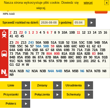
Nasza strona wykorzystuje pliki cookie. Dowiedz się
więcej
x
#
więcej.
Sprawdź rozkład na dzień:
i godzinę:
Z
Z1
Z2
0
1
2
3
4
5
6
7
8
9
10A
10B
11
12
13
14
15
16
41
43
45
Z3
Z6
Z13
Z43
50A
50B
51A
51B
52
53A
53C
53B
54B
55A
55B
55C
56
57
58A
58B
59
60A
60B
60C
60D
61
62
63
64A
64B
65A
65B
66
67
68
69A
69B
70
71A
71B
72A
72B
73
75A
75B
76
77
78
80A
80B
81A
81B
82A
82B
83
84A
84B
85A
85B
86
87A
87B
88A
88B
88C
88D
89
90
91A
91B
91C
92A
92B
93
94
96
97A
97B
99
100
101
201
202
6.
F1
G1
G2
H
W
N1A
N1B
N2
N3A
N3B
N4A
N4B
N5A
N5B
N6
N7A
N7B
N8
N9
Linie
Zmiany
Utrudnienia
Przystanki
Połączenia
Schematy
Pobierz