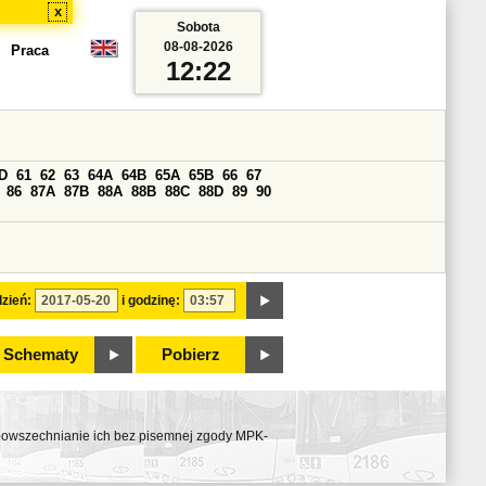
x
Sobota
08-08-2026
Praca
12:22
D
61
62
63
64A
64B
65A
65B
66
67
86
87A
87B
88A
88B
88C
88D
89
90
zień:
i godzinę:
Schematy
Pobierz
ozpowszechnianie ich bez pisemnej zgody MPK-