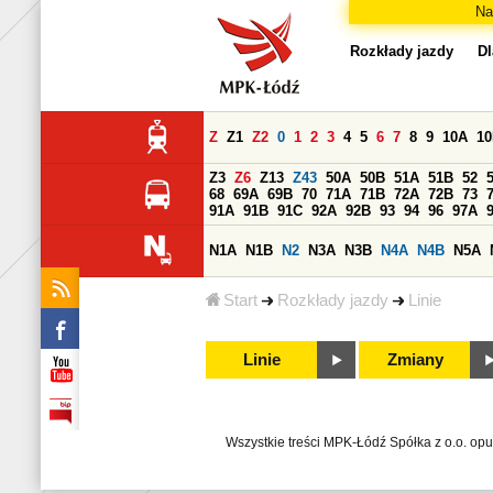
Na
Rozkłady jazdy
Dl
Z
Z1
Z2
0
1
2
3
4
5
6
7
8
9
10A
1
Z3
Z6
Z13
Z43
50A
50B
51A
51B
52
68
69A
69B
70
71A
71B
72A
72B
73
91A
91B
91C
92A
92B
93
94
96
97A
N1A
N1B
N2
N3A
N3B
N4A
N4B
N5A
Start
Rozkłady jazdy
Linie
Linie
Zmiany
Wszystkie treści MPK-Łódź Spółka z o.o. op