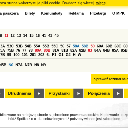
sza strona wykorzystuje pliki cookie. Dowiedz się więcej.
więcej
a pasażera
Bilety
Komunikaty
Reklama
Przetargi
O MPK
0B
11
12
13
14
15
16
41
43
45
53A
53C
53B
54B
55A
55B
55C
56
57
58A
58B
59
60A
60B
60C
60
75A
75B
76
77
78
80A
80B
81A
81B
82A
82B
83
84A
84B
85A
85B
97B
99
100
101
201
202
6.
F1
G1
G2
H
W
N5B
N6
N7A
N7B
N8
N9
Sprawdź rozkład na d
Utrudnienia
Przystanki
Połączenia
ublikowane na niniejszej stronie są chronione prawem autorskim. Kopiowanie i r
Łódź Spółka z o.o. dla celów innych niż potrzeby własne jest zabronione.