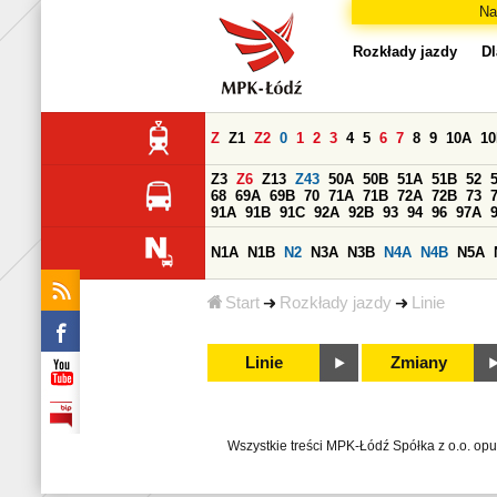
Na
Rozkłady jazdy
Dl
Z
Z1
Z2
0
1
2
3
4
5
6
7
8
9
10A
1
Z3
Z6
Z13
Z43
50A
50B
51A
51B
52
68
69A
69B
70
71A
71B
72A
72B
73
91A
91B
91C
92A
92B
93
94
96
97A
N1A
N1B
N2
N3A
N3B
N4A
N4B
N5A
Start
Rozkłady jazdy
Linie
Linie
Zmiany
Wszystkie treści MPK-Łódź Spółka z o.o. op