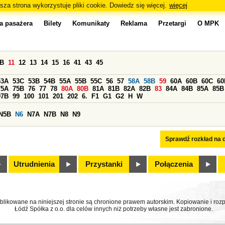
sza strona wykorzystuje pliki cookie. Dowiedz się więcej.
więcej
a pasażera
Bilety
Komunikaty
Reklama
Przetargi
O MPK
0B
11
12
13
14
15
16
41
43
45
53A
53C
53B
54B
55A
55B
55C
56
57
58A
58B
59
60A
60B
60C
60
75A
75B
76
77
78
80A
80B
81A
81B
82A
82B
83
84A
84B
85A
85B
97B
99
100
101
201
202
6.
F1
G1
G2
H
W
N5B
N6
N7A
N7B
N8
N9
Sprawdź rozkład na d
Utrudnienia
Przystanki
Połączenia
ublikowane na niniejszej stronie są chronione prawem autorskim. Kopiowanie i r
Łódź Spółka z o.o. dla celów innych niż potrzeby własne jest zabronione.