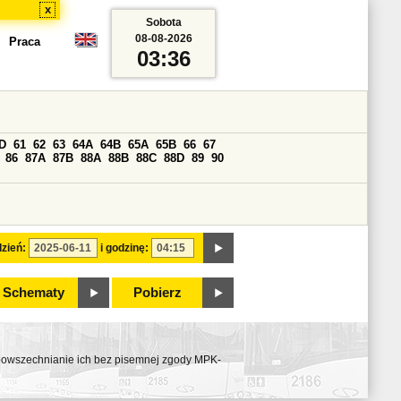
x
Sobota
08-08-2026
Praca
03:36
D
61
62
63
64A
64B
65A
65B
66
67
86
87A
87B
88A
88B
88C
88D
89
90
zień:
i godzinę:
Schematy
Pobierz
ozpowszechnianie ich bez pisemnej zgody MPK-