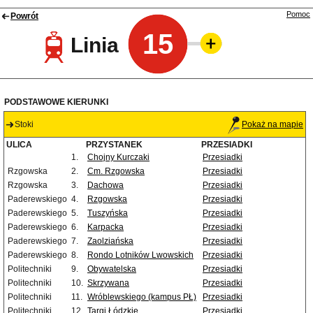
Pomoc
Powrót
15
Linia
PODSTAWOWE KIERUNKI
Stoki
Pokaż na mapie
ULICA
PRZYSTANEK
PRZESIADKI
1.
Chojny Kurczaki
Przesiadki
Rzgowska
2.
Cm. Rzgowska
Przesiadki
Rzgowska
3.
Dachowa
Przesiadki
Paderewskiego
4.
Rzgowska
Przesiadki
Paderewskiego
5.
Tuszyńska
Przesiadki
Paderewskiego
6.
Karpacka
Przesiadki
Paderewskiego
7.
Zaolziańska
Przesiadki
Paderewskiego
8.
Rondo Lotników Lwowskich
Przesiadki
Politechniki
9.
Obywatelska
Przesiadki
Politechniki
10.
Skrzywana
Przesiadki
Politechniki
11.
Wróblewskiego (kampus PŁ)
Przesiadki
Politechniki
12.
Targi Łódzkie
Przesiadki