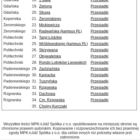
Gdańska
18.
1 Maja
Przesiadki
Gdańska
19.
Zielona
Przesiadki
Gdańska
20.
Struga
Przesiadki
Kopernika
21.
Żeromskiego
Przesiadki
Żeromskiego
22.
Mickiewicza
Przesiadki
Żeromskiego
23.
Radwańska (kampus PŁ)
Przesiadki
Politechniki
24.
Targi Łódzkie
Przesiadki
Politechniki
25.
Wróblewskiego (kampus PŁ)
Przesiadki
Politechniki
26.
Skrzywana
Przesiadki
Politechniki
27.
Obywatelska
Przesiadki
Politechniki
28.
Rondo Lotników Lwowskich
Przesiadki
Paderewskiego
29.
Zaolziańska
Przesiadki
Paderewskiego
30.
Karpacka
Przesiadki
Paderewskiego
31.
Tuszyńska
Przesiadki
Paderewskiego
32.
Rzgowska
Przesiadki
Rzgowska
33.
Dachowa
Przesiadki
Rzgowska
34.
Cm. Rzgowska
Przesiadki
35.
Chojny Kurczaki
Wszystkie treści MPK-Łódź Spółka z o.o. opublikowane na niniejszej stronie są
chronione prawem autorskim. Kopiowanie i rozpowszechnianie ich bez pisemnej
zgody MPK-Łódź Spółka z o.o. dla celów innych niż potrzeby własne jest
zabronione.