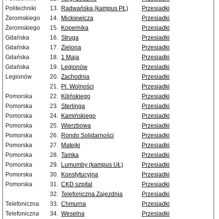
Politechniki
13.
Radwańska (kampus PŁ)
Przesiadki
Żeromskiego
14.
Mickiewicza
Przesiadki
Żeromskiego
15.
Kopernika
Przesiadki
Gdańska
16.
Struga
Przesiadki
Gdańska
17.
Zielona
Przesiadki
Gdańska
18.
1 Maja
Przesiadki
Gdańska
19.
Legionów
Przesiadki
Legionów
20.
Zachodnia
Przesiadki
21.
Pl. Wolności
Przesiadki
Pomorska
22.
Kilińskiego
Przesiadki
Pomorska
23.
Sterlinga
Przesiadki
Pomorska
24.
Kamińskiego
Przesiadki
Pomorska
25.
Wierzbowa
Przesiadki
Pomorska
26.
Rondo Solidarności
Przesiadki
Pomorska
27.
Matejki
Przesiadki
Pomorska
28.
Tamka
Przesiadki
Pomorska
29.
Lumumby (kampus UŁ)
Przesiadki
Pomorska
30.
Konstytucyjna
Przesiadki
Pomorska
31.
CKD szpital
Przesiadki
32.
Telefoniczna Zajezdnia
Przesiadki
Telefoniczna
33.
Chmurna
Przesiadki
Telefoniczna
34.
Weselna
Przesiadki