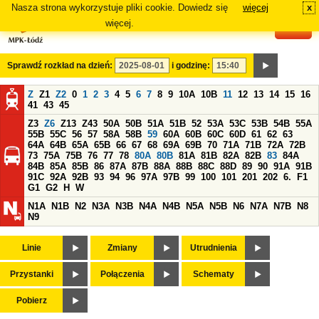
Nasza strona wykorzystuje pliki cookie. Dowiedz się
więcej
x
#
więcej.
Sprawdź rozkład na dzień:
i godzinę:
Z
Z1
Z2
0
1
2
3
4
5
6
7
8
9
10A
10B
11
12
13
14
15
16
41
43
45
Z3
Z6
Z13
Z43
50A
50B
51A
51B
52
53A
53C
53B
54B
55A
55B
55C
56
57
58A
58B
59
60A
60B
60C
60D
61
62
63
64A
64B
65A
65B
66
67
68
69A
69B
70
71A
71B
72A
72B
73
75A
75B
76
77
78
80A
80B
81A
81B
82A
82B
83
84A
84B
85A
85B
86
87A
87B
88A
88B
88C
88D
89
90
91A
91B
91C
92A
92B
93
94
96
97A
97B
99
100
101
201
202
6.
F1
G1
G2
H
W
N1A
N1B
N2
N3A
N3B
N4A
N4B
N5A
N5B
N6
N7A
N7B
N8
N9
Linie
Zmiany
Utrudnienia
Przystanki
Połączenia
Schematy
Pobierz