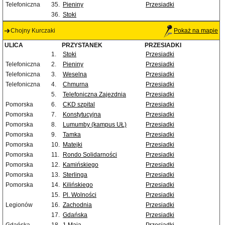
Telefoniczna
35.
Pieniny
Przesiadki
36.
Stoki
Chojny Kurczaki
Pokaż na mapie
ULICA
PRZYSTANEK
PRZESIADKI
1.
Stoki
Przesiadki
Telefoniczna
2.
Pieniny
Przesiadki
Telefoniczna
3.
Weselna
Przesiadki
Telefoniczna
4.
Chmurna
Przesiadki
5.
Telefoniczna Zajezdnia
Przesiadki
Pomorska
6.
CKD szpital
Przesiadki
Pomorska
7.
Konstytucyjna
Przesiadki
Pomorska
8.
Lumumby (kampus UŁ)
Przesiadki
Pomorska
9.
Tamka
Przesiadki
Pomorska
10.
Matejki
Przesiadki
Pomorska
11.
Rondo Solidarności
Przesiadki
Pomorska
12.
Kamińskiego
Przesiadki
Pomorska
13.
Sterlinga
Przesiadki
Pomorska
14.
Kilińskiego
Przesiadki
15.
Pl. Wolności
Przesiadki
Legionów
16.
Zachodnia
Przesiadki
17.
Gdańska
Przesiadki