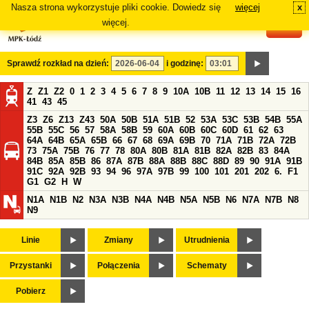
Nasza strona wykorzystuje pliki cookie. Dowiedz się
więcej
x
#
więcej.
Sprawdź rozkład na dzień:
i godzinę:
Z
Z1
Z2
0
1
2
3
4
5
6
7
8
9
10A
10B
11
12
13
14
15
16
41
43
45
Z3
Z6
Z13
Z43
50A
50B
51A
51B
52
53A
53C
53B
54B
55A
55B
55C
56
57
58A
58B
59
60A
60B
60C
60D
61
62
63
64A
64B
65A
65B
66
67
68
69A
69B
70
71A
71B
72A
72B
73
75A
75B
76
77
78
80A
80B
81A
81B
82A
82B
83
84A
84B
85A
85B
86
87A
87B
88A
88B
88C
88D
89
90
91A
91B
91C
92A
92B
93
94
96
97A
97B
99
100
101
201
202
6.
F1
G1
G2
H
W
N1A
N1B
N2
N3A
N3B
N4A
N4B
N5A
N5B
N6
N7A
N7B
N8
N9
Linie
Zmiany
Utrudnienia
Przystanki
Połączenia
Schematy
Pobierz