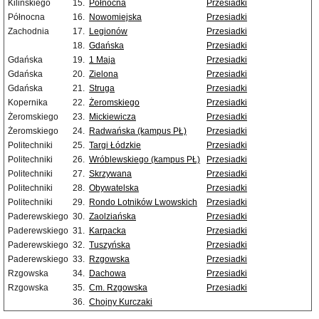
Kilińskiego
15.
Północna
Przesiadki
Północna
16.
Nowomiejska
Przesiadki
Zachodnia
17.
Legionów
Przesiadki
18.
Gdańska
Przesiadki
Gdańska
19.
1 Maja
Przesiadki
Gdańska
20.
Zielona
Przesiadki
Gdańska
21.
Struga
Przesiadki
Kopernika
22.
Żeromskiego
Przesiadki
Żeromskiego
23.
Mickiewicza
Przesiadki
Żeromskiego
24.
Radwańska (kampus PŁ)
Przesiadki
Politechniki
25.
Targi Łódzkie
Przesiadki
Politechniki
26.
Wróblewskiego (kampus PŁ)
Przesiadki
Politechniki
27.
Skrzywana
Przesiadki
Politechniki
28.
Obywatelska
Przesiadki
Politechniki
29.
Rondo Lotników Lwowskich
Przesiadki
Paderewskiego
30.
Zaolziańska
Przesiadki
Paderewskiego
31.
Karpacka
Przesiadki
Paderewskiego
32.
Tuszyńska
Przesiadki
Paderewskiego
33.
Rzgowska
Przesiadki
Rzgowska
34.
Dachowa
Przesiadki
Rzgowska
35.
Cm. Rzgowska
Przesiadki
36.
Chojny Kurczaki