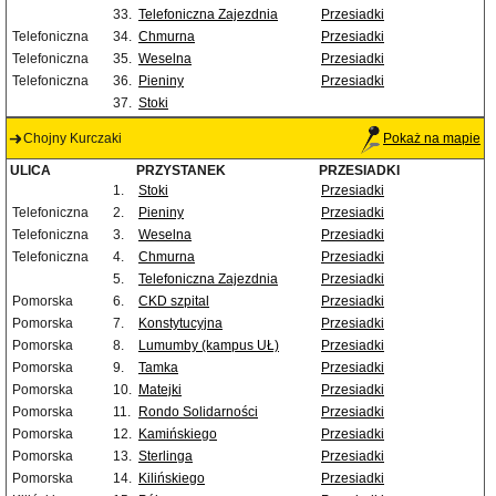
33.
Telefoniczna Zajezdnia
Przesiadki
Telefoniczna
34.
Chmurna
Przesiadki
Telefoniczna
35.
Weselna
Przesiadki
Telefoniczna
36.
Pieniny
Przesiadki
37.
Stoki
Chojny Kurczaki
Pokaż na mapie
ULICA
PRZYSTANEK
PRZESIADKI
1.
Stoki
Przesiadki
Telefoniczna
2.
Pieniny
Przesiadki
Telefoniczna
3.
Weselna
Przesiadki
Telefoniczna
4.
Chmurna
Przesiadki
5.
Telefoniczna Zajezdnia
Przesiadki
Pomorska
6.
CKD szpital
Przesiadki
Pomorska
7.
Konstytucyjna
Przesiadki
Pomorska
8.
Lumumby (kampus UŁ)
Przesiadki
Pomorska
9.
Tamka
Przesiadki
Pomorska
10.
Matejki
Przesiadki
Pomorska
11.
Rondo Solidarności
Przesiadki
Pomorska
12.
Kamińskiego
Przesiadki
Pomorska
13.
Sterlinga
Przesiadki
Pomorska
14.
Kilińskiego
Przesiadki