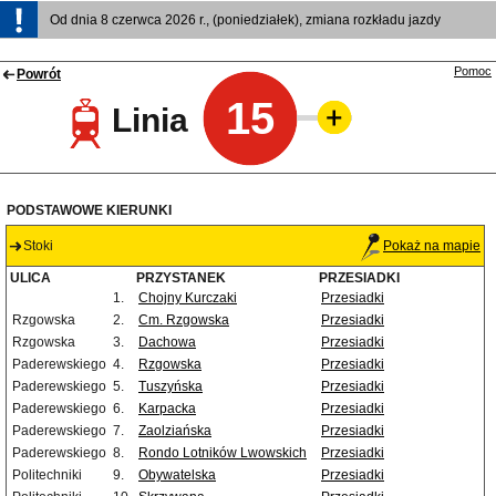
Od dnia 8 czerwca 2026 r., (poniedziałek), zmiana rozkładu jazdy
Pomoc
Powrót
15
Linia
PODSTAWOWE KIERUNKI
Stoki
Pokaż na mapie
ULICA
PRZYSTANEK
PRZESIADKI
1.
Chojny Kurczaki
Przesiadki
Rzgowska
2.
Cm. Rzgowska
Przesiadki
Rzgowska
3.
Dachowa
Przesiadki
Paderewskiego
4.
Rzgowska
Przesiadki
Paderewskiego
5.
Tuszyńska
Przesiadki
Paderewskiego
6.
Karpacka
Przesiadki
Paderewskiego
7.
Zaolziańska
Przesiadki
Paderewskiego
8.
Rondo Lotników Lwowskich
Przesiadki
Politechniki
9.
Obywatelska
Przesiadki