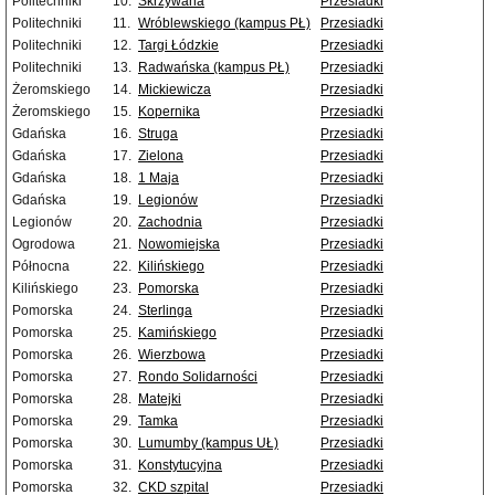
Politechniki
10.
Skrzywana
Przesiadki
Politechniki
11.
Wróblewskiego (kampus PŁ)
Przesiadki
Politechniki
12.
Targi Łódzkie
Przesiadki
Politechniki
13.
Radwańska (kampus PŁ)
Przesiadki
Żeromskiego
14.
Mickiewicza
Przesiadki
Żeromskiego
15.
Kopernika
Przesiadki
Gdańska
16.
Struga
Przesiadki
Gdańska
17.
Zielona
Przesiadki
Gdańska
18.
1 Maja
Przesiadki
Gdańska
19.
Legionów
Przesiadki
Legionów
20.
Zachodnia
Przesiadki
Ogrodowa
21.
Nowomiejska
Przesiadki
Północna
22.
Kilińskiego
Przesiadki
Kilińskiego
23.
Pomorska
Przesiadki
Pomorska
24.
Sterlinga
Przesiadki
Pomorska
25.
Kamińskiego
Przesiadki
Pomorska
26.
Wierzbowa
Przesiadki
Pomorska
27.
Rondo Solidarności
Przesiadki
Pomorska
28.
Matejki
Przesiadki
Pomorska
29.
Tamka
Przesiadki
Pomorska
30.
Lumumby (kampus UŁ)
Przesiadki
Pomorska
31.
Konstytucyjna
Przesiadki
Pomorska
32.
CKD szpital
Przesiadki